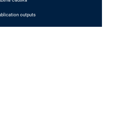
ůžena Čadská
blication outputs