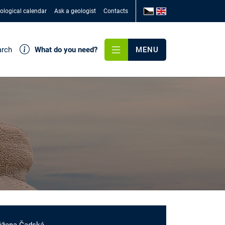
ological calendar
Ask a geologist
Contacts
arch
What do you need?
MENU