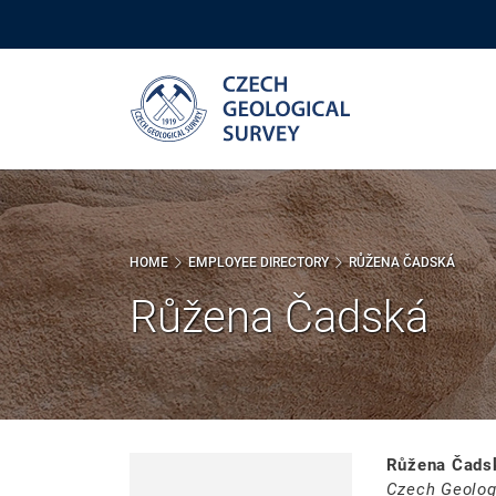
Skip
to
main
content
HOME
EMPLOYEE DIRECTORY
RŮŽENA ČADSKÁ
Růžena Čadská
Růžena Čads
Czech Geolog