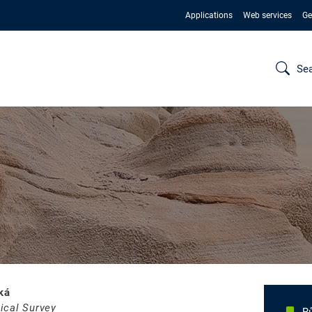
Applications
Web services
Ge
Se
ká
ical Survey