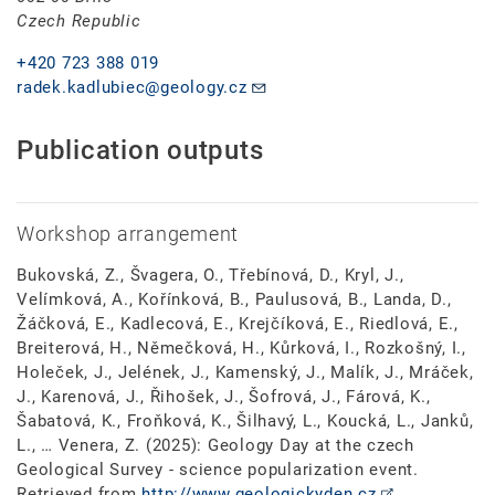
Czech Republic
+420 723 388 019
radek.kadlubiec@geology.cz
Publication outputs
Workshop arrangement
Bukovská, Z., Švagera, O., Třebínová, D., Kryl, J.,
Velímková, A., Kořínková, B., Paulusová, B., Landa, D.,
Žáčková, E., Kadlecová, E., Krejčíková, E., Riedlová, E.,
Breiterová, H., Němečková, H., Kůrková, I., Rozkošný, I.,
Holeček, J., Jelének, J., Kamenský, J., Malík, J., Mráček,
J., Karenová, J., Řihošek, J., Šofrová, J., Fárová, K.,
Šabatová, K., Froňková, K., Šilhavý, L., Koucká, L., Janků,
L., … Venera, Z. (2025): Geology Day at the czech
Geological Survey - science popularization event.
Retrieved from
http://www.geologickyden.cz