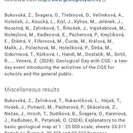
Bukovská, Z., Švagera, O., Třebínová, D., Velímková, A.,
Holeček, J., Koucká, L., Kryl, J., Kýhos, M., Jelének, J.,
Novotná, N., Zelinková, T., Řihošek, J., Vajskebrová, M.,
Nohejlová, M., Kadlecová, E., Pacherová, P., Krejčíková,
E., Štědrá, V., Fifernová, M., Čurda, M., Králová, M.,
Malík, J., Polechová, M., Holečková, P., Štrba, M.,
Sidorinová, T., Kůrková, I., Handl, M., Dostalík, M., Svítil,
R., … Venera, Z. (2024): Geological Day with CGS - a two-
day event introducing the activities of the CGS for
schools and the general public.
Miscellaneous results
Bukovská, Z., Zelinková, T., Rukavičková, L., Hájek, T.,
Hošek, J., Poňavič, M., Pacherová, P., Skácelová, Z.,
Nečas, J., Hroch, T., Dudíková, B., Švagera, O., Karenová,
J., Kadlubiec, R., Petyniak, O. (2024): Explanatory to the
basic geological map at 1 : 25 000 scale; sheets 33-311