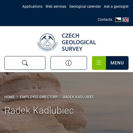
Skip
Applications
Web services
Geological calendar
Ask a geologist
to
main
Contacts
content
MENU
HOME
EMPLOYEE DIRECTORY
RADEK KADLUBIEC
Radek Kadlubiec