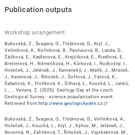
Publication outputs
Workshop arrangement
Bukovská, Z., Švagera, O., Třebínová, D., Kryl, J.,
Velímková, A., Kořínková, B., Paulusová, B., Landa, D.,
Žáčková, E., Kadlecová, E., Krejčíková, E., Riedlová, E.,
Breiterová, H., Němečková, H., Kůrková, I., Rozkošný, I.,
Holeček, J., Jelének, J., Kamenský, J., Malík, J., Mráček,
J., Karenová, J., Řihošek, J., Šofrová, J., Fárová, K.,
Šabatová, K., Froňková, K., Šilhavý, L., Koucká, L., Janků,
L., … Venera, Z. (2025): Geology Day at the czech
Geological Survey - science popularization event.
Retrieved from
http://www.geologickyden.cz
Bukovská, Z., Švagera, O., Třebínová, D., Velímková, A.,
Holeček, J., Koucká, L., Kryl, J., Kýhos, M., Jelének, J.,
Novotná, N., Zelinková, T., Řihošek, J., Vajskebrová, M.,