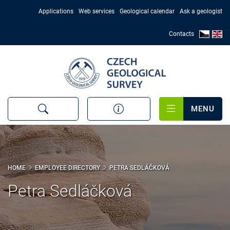
Skip
Applications
Web services
Geological calendar
Ask a geologist
to
main
Contacts
content
MENU
HOME
EMPLOYEE DIRECTORY
PETRA SEDLÁČKOVÁ
Petra Sedláčková