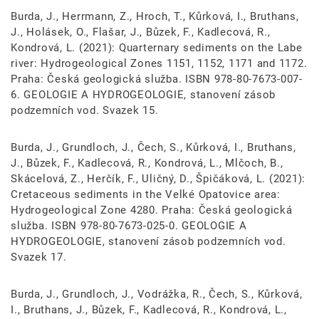
Burda, J., Herrmann, Z., Hroch, T., Kůrková, I., Bruthans,
J., Holásek, O., Flašar, J., Bůzek, F., Kadlecová, R.,
Kondrová, L. (2021): Quarternary sediments on the Labe
river: Hydrogeological Zones 1151, 1152, 1171 and 1172.
Praha: Česká geologická služba. ISBN 978-80-7673-007-
6. GEOLOGIE A HYDROGEOLOGIE, stanovení zásob
podzemních vod. Svazek 15.
Burda, J., Grundloch, J., Čech, S., Kůrková, I., Bruthans,
J., Bůzek, F., Kadlecová, R., Kondrová, L., Mlčoch, B.,
Skácelová, Z., Herčík, F., Uličný, D., Špičáková, L. (2021):
Cretaceous sediments in the Velké Opatovice area:
Hydrogeological Zone 4280. Praha: Česká geologická
služba. ISBN 978-80-7673-025-0. GEOLOGIE A
HYDROGEOLOGIE, stanovení zásob podzemních vod.
Svazek 17.
Burda, J., Grundloch, J., Vodrážka, R., Čech, S., Kůrková,
I., Bruthans, J., Bůzek, F., Kadlecová, R., Kondrová, L.,