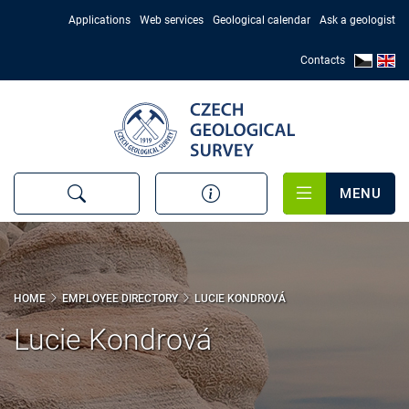
Skip
Applications
Web services
Geological calendar
Ask a geologist
to
main
Contacts
content
MENU
HOME
EMPLOYEE DIRECTORY
LUCIE KONDROVÁ
Lucie Kondrová