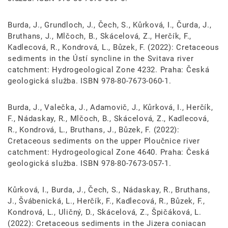
Burda, J., Grundloch, J., Čech, S., Kůrková, I., Čurda, J.,
Bruthans, J., Mlčoch, B., Skácelová, Z., Herčík, F.,
Kadlecová, R., Kondrová, L., Bůzek, F. (2022): Cretaceous
sediments in the Ústí syncline in the Svitava river
catchment: Hydrogeological Zone 4232. Praha: Česká
geologická služba. ISBN 978-80-7673-060-1.
Burda, J., Valečka, J., Adamovič, J., Kůrková, I., Herčík,
F., Nádaskay, R., Mlčoch, B., Skácelová, Z., Kadlecová,
R., Kondrová, L., Bruthans, J., Bůzek, F. (2022):
Cretaceous sediments on the upper Ploučnice river
catchment: Hydrogeological Zone 4640. Praha: Česká
geologická služba. ISBN 978-80-7673-057-1.
Kůrková, I., Burda, J., Čech, S., Nádaskay, R., Bruthans,
J., Švábenická, L., Herčík, F., Kadlecová, R., Bůzek, F.,
Kondrová, L., Uličný, D., Skácelová, Z., Špičáková, L.
(2022): Cretaceous sediments in the Jizera coniacan