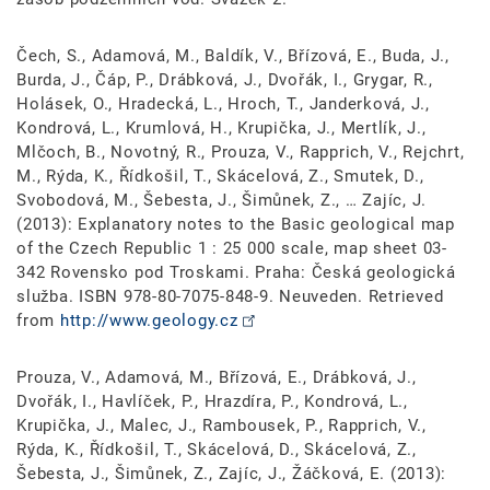
Čech, S., Adamová, M., Baldík, V., Břízová, E., Buda, J.,
Burda, J., Čáp, P., Drábková, J., Dvořák, I., Grygar, R.,
Holásek, O., Hradecká, L., Hroch, T., Janderková, J.,
Kondrová, L., Krumlová, H., Krupička, J., Mertlík, J.,
Mlčoch, B., Novotný, R., Prouza, V., Rapprich, V., Rejchrt,
M., Rýda, K., Řídkošil, T., Skácelová, Z., Smutek, D.,
Svobodová, M., Šebesta, J., Šimůnek, Z., … Zajíc, J.
(2013): Explanatory notes to the Basic geological map
of the Czech Republic 1 : 25 000 scale, map sheet 03-
342 Rovensko pod Troskami. Praha: Česká geologická
služba. ISBN 978-80-7075-848-9. Neuveden. Retrieved
from
http://www.geology.cz
Prouza, V., Adamová, M., Břízová, E., Drábková, J.,
Dvořák, I., Havlíček, P., Hrazdíra, P., Kondrová, L.,
Krupička, J., Malec, J., Rambousek, P., Rapprich, V.,
Rýda, K., Řídkošil, T., Skácelová, D., Skácelová, Z.,
Šebesta, J., Šimůnek, Z., Zajíc, J., Žáčková, E. (2013):