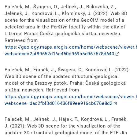
Paleček, M., Švagera, O., Jelínek, J., Bukovská, Z.,
Jelének, J., Kondrová, L., Klomínský, J. (2022): Web 3D
scene for the visualization of the GeoCIM model of a
selected area in the Perštýn locality within the city of
Liberec. Praha: Česká geologická služba. neuveden.
Retrieved from
https://geology.maps.arcgis.com/home/webscene/viewer.
webscene=2af89652d16e450c969b5d967678d640
Paleček, M., Franěk, J., Švagera, O., Kondrová, L. (2022):
Web 3D scene of the updated structural-geological
model of the Brezovy potok. Praha: Česká geologická
služba. neuveden. Retrieved from
https://geology.maps.arcgis.com/home/webscene/viewer.
webscene=dac2fbf3d016436f89ee916cb676e8d2
Paleček, M., Jelínek, J., Hájek, T., Kondrová, L., Franěk,
J. (2021): Web 3D scene for the visualization of the
updated 3D structural geological model of the ETE-Jih