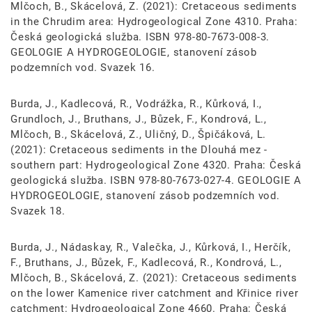
Mlčoch, B., Skácelová, Z. (2021): Cretaceous sediments
in the Chrudim area: Hydrogeological Zone 4310. Praha:
Česká geologická služba. ISBN 978-80-7673-008-3.
GEOLOGIE A HYDROGEOLOGIE, stanovení zásob
podzemních vod. Svazek 16.
Burda, J., Kadlecová, R., Vodrážka, R., Kůrková, I.,
Grundloch, J., Bruthans, J., Bůzek, F., Kondrová, L.,
Mlčoch, B., Skácelová, Z., Uličný, D., Špičáková, L.
(2021): Cretaceous sediments in the Dlouhá mez -
southern part: Hydrogeological Zone 4320. Praha: Česká
geologická služba. ISBN 978-80-7673-027-4. GEOLOGIE A
HYDROGEOLOGIE, stanovení zásob podzemních vod.
Svazek 18.
Burda, J., Nádaskay, R., Valečka, J., Kůrková, I., Herčík,
F., Bruthans, J., Bůzek, F., Kadlecová, R., Kondrová, L.,
Mlčoch, B., Skácelová, Z. (2021): Cretaceous sediments
on the lower Kamenice river catchment and Křinice river
catchment: Hydrogeological Zone 4660. Praha: Česká