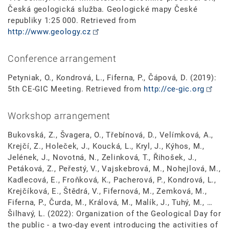
Česká geologická služba. Geologické mapy České
republiky 1:25 000. Retrieved from
http://www.geology.cz
Conference arrangement
Petyniak, O., Kondrová, L., Fiferna, P., Čápová, D. (2019):
5th CE-GIC Meeting. Retrieved from
http://ce-gic.org
Workshop arrangement
Bukovská, Z., Švagera, O., Třebínová, D., Velímková, A.,
Krejčí, Z., Holeček, J., Koucká, L., Kryl, J., Kýhos, M.,
Jelének, J., Novotná, N., Zelinková, T., Řihošek, J.,
Petáková, Z., Peřestý, V., Vajskebrová, M., Nohejlová, M.,
Kadlecová, E., Froňková, K., Pacherová, P., Kondrová, L.,
Krejčíková, E., Štědrá, V., Fifernová, M., Zemková, M.,
Fiferna, P., Čurda, M., Králová, M., Malík, J., Tuhý, M., …
Šilhavý, L. (2022): Organization of the Geological Day for
the public - a two-day event introducing the activities of