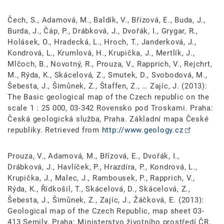
Čech, S., Adamová, M., Baldík, V., Břízová, E., Buda, J.,
Burda, J., Čáp, P., Drábková, J., Dvořák, I., Grygar, R.,
Holásek, O., Hradecká, L., Hroch, T., Janderková, J.,
Kondrová, L., Krumlová, H., Krupička, J., Mertlík, J.,
Mlčoch, B., Novotný, R., Prouza, V., Rapprich, V., Rejchrt,
M., Rýda, K., Skácelová, Z., Smutek, D., Svobodová, M.,
Šebesta, J., Šimůnek, Z., Štaffen, Z., … Zajíc, J. (2013):
The Basic geological map of the Czech republic on the
scale 1 : 25 000, 03-342 Rovensko pod Troskami. Praha:
Česká geologická služba, Praha. Základní mapa České
republiky. Retrieved from
http://www.geology.cz
Prouza, V., Adamová, M., Břízová, E., Dvořák, I.,
Drábková, J., Havlíček, P., Hrazdíra, P., Kondrová, L.,
Krupička, J., Malec, J., Rambousek, P., Rapprich, V.,
Rýda, K., Řídkošil, T., Skácelová, D., Skácelová, Z.,
Šebesta, J., Šimůnek, Z., Zajíc, J., Žáčková, E. (2013):
Geological map of the Czech Republic, map sheet 03-
413 Semily. Praha: Ministerstvo životního prostředí ČR,