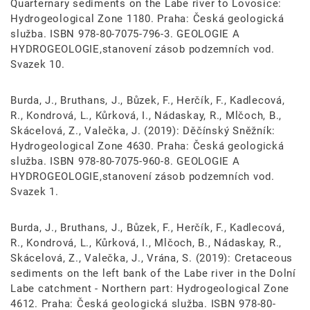
Quarternary sediments on the Labe river to Lovosice:
Hydrogeological Zone 1180. Praha: Česká geologická
služba. ISBN 978-80-7075-796-3. GEOLOGIE A
HYDROGEOLOGIE,stanovení zásob podzemních vod.
Svazek 10.
Burda, J., Bruthans, J., Bůzek, F., Herčík, F., Kadlecová,
R., Kondrová, L., Kůrková, I., Nádaskay, R., Mlčoch, B.,
Skácelová, Z., Valečka, J. (2019): Děčínský Sněžník:
Hydrogeological Zone 4630. Praha: Česká geologická
služba. ISBN 978-80-7075-960-8. GEOLOGIE A
HYDROGEOLOGIE,stanovení zásob podzemních vod.
Svazek 1.
Burda, J., Bruthans, J., Bůzek, F., Herčík, F., Kadlecová,
R., Kondrová, L., Kůrková, I., Mlčoch, B., Nádaskay, R.,
Skácelová, Z., Valečka, J., Vrána, S. (2019): Cretaceous
sediments on the left bank of the Labe river in the Dolní
Labe catchment - Northern part: Hydrogeological Zone
4612. Praha: Česká geologická služba. ISBN 978-80-