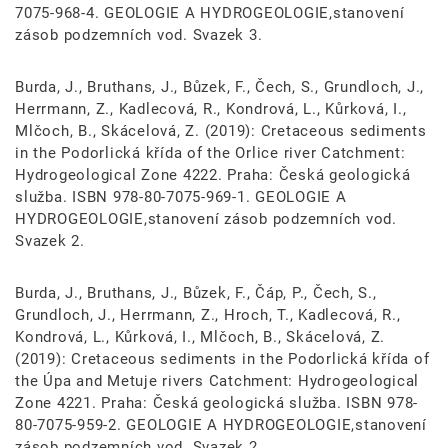
7075-968-4. GEOLOGIE A HYDROGEOLOGIE,stanovení
zásob podzemních vod. Svazek 3.
Burda, J., Bruthans, J., Bůzek, F., Čech, S., Grundloch, J.,
Herrmann, Z., Kadlecová, R., Kondrová, L., Kůrková, I.,
Mlčoch, B., Skácelová, Z. (2019): Cretaceous sediments
in the Podorlická křída of the Orlice river Catchment:
Hydrogeological Zone 4222. Praha: Česká geologická
služba. ISBN 978-80-7075-969-1. GEOLOGIE A
HYDROGEOLOGIE,stanovení zásob podzemních vod.
Svazek 2.
Burda, J., Bruthans, J., Bůzek, F., Čáp, P., Čech, S.,
Grundloch, J., Herrmann, Z., Hroch, T., Kadlecová, R.,
Kondrová, L., Kůrková, I., Mlčoch, B., Skácelová, Z.
(2019): Cretaceous sediments in the Podorlická křída of
the Úpa and Metuje rivers Catchment: Hydrogeological
Zone 4221. Praha: Česká geologická služba. ISBN 978-
80-7075-959-2. GEOLOGIE A HYDROGEOLOGIE,stanovení
zásob podzemních vod. Svazek 2.