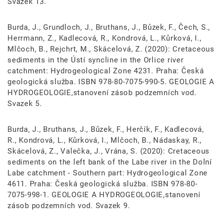
Svazek 13.
Burda, J., Grundloch, J., Bruthans, J., Bůzek, F., Čech, S.,
Herrmann, Z., Kadlecová, R., Kondrová, L., Kůrková, I.,
Mlčoch, B., Rejchrt, M., Skácelová, Z. (2020): Cretaceous
sediments in the Ústí syncline in the Orlice river
catchment: Hydrogeological Zone 4231. Praha: Česká
geologická služba. ISBN 978-80-7075-990-5. GEOLOGIE A
HYDROGEOLOGIE,stanovení zásob podzemních vod.
Svazek 5.
Burda, J., Bruthans, J., Bůzek, F., Herčík, F., Kadlecová,
R., Kondrová, L., Kůrková, I., Mlčoch, B., Nádaskay, R.,
Skácelová, Z., Valečka, J., Vrána, S. (2020): Cretaceous
sediments on the left bank of the Labe river in the Dolní
Labe catchment - Southern part: Hydrogeological Zone
4611. Praha: Česká geologická služba. ISBN 978-80-
7075-998-1. GEOLOGIE A HYDROGEOLOGIE,stanovení
zásob podzemních vod. Svazek 9.