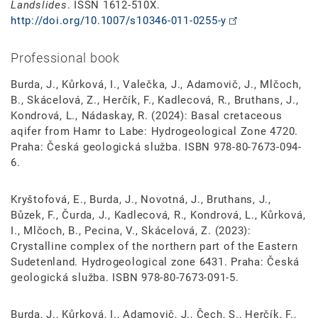
Landslides
. ISSN 1612-510X.
http://doi.org/10.1007/s10346-011-0255-y
Professional book
Burda, J., Kůrková, I., Valečka, J., Adamovič, J., Mlčoch,
B., Skácelová, Z., Herčík, F., Kadlecová, R., Bruthans, J.,
Kondrová, L., Nádaskay, R. (2024): Basal cretaceous
aqifer from Hamr to Labe: Hydrogeological Zone 4720.
Praha: Česká geologická služba. ISBN 978-80-7673-094-
6.
Kryštofová, E., Burda, J., Novotná, J., Bruthans, J.,
Bůzek, F., Čurda, J., Kadlecová, R., Kondrová, L., Kůrková,
I., Mlčoch, B., Pecina, V., Skácelová, Z. (2023):
Crystalline complex of the northern part of the Eastern
Sudetenland. Hydrogeological zone 6431. Praha: Česká
geologická služba. ISBN 978-80-7673-091-5.
Burda, J., Kůrková, I., Adamovič, J., Čech, S., Herčík, F.,