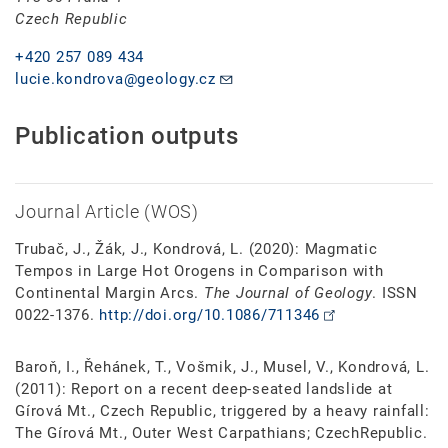
Czech Republic
+420 257 089 434
lucie.kondrova@geology.cz
Publication outputs
Journal Article (WOS)
Trubač, J., Žák, J., Kondrová, L. (2020): Magmatic
Tempos in Large Hot Orogens in Comparison with
Continental Margin Arcs.
The Journal of Geology
. ISSN
0022-1376.
http://doi.org/10.1086/711346
Baroň, I., Řehánek, T., Vošmik, J., Musel, V., Kondrová, L.
(2011): Report on a recent deep-seated landslide at
Gírová Mt., Czech Republic, triggered by a heavy rainfall:
The Gírová Mt., Outer West Carpathians; CzechRepublic.