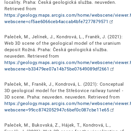
locality. Praha: Česká geologická služba. neuveden.
Retrieved from
https://geology.maps.arcgis.com/home/webscene/viewer.
webscene=cf5ae6066ceb4accab4bfe7277879571
Paleček, M., Jelínek, J., Kondrová, L., Franěk, J. (2021):
Web 3D scene of the geological model of the uranium
deposit Rožná. Praha: Česká geologická služba.
neuveden. Retrieved from
https://geology.maps.arcgis.com/home/webscene/viewer.
webscene=b33479ee07a14b75be07649089df2661
Paleček, M., Franěk, J., Kondrová, L. (2021): Conceptual
3D geological model for the Střešovice railway tunnel -
3D scene. Praha: neuveden. neuveden. Retrieved from
https://geology.maps.arcgis.com/home/webscene/viewer.
webscene=99cc8742052947c6bef0c087cbe11e65
Paleček, M., Bukovská, Z., Hájek, T., Kondrová, L.,