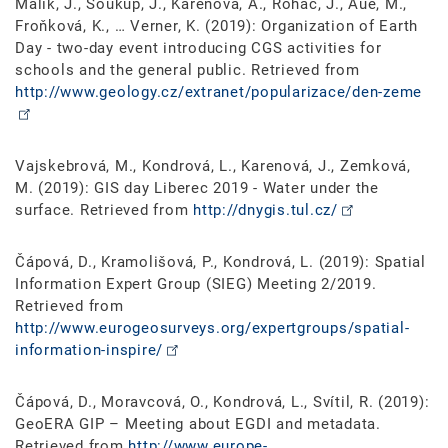
Malík, J., Soukup, J., Karenová, A., Roháč, J., Aue, M.,
Froňková, K., … Verner, K. (2019): Organization of Earth
Day - two-day event introducing CGS activities for
schools and the general public. Retrieved from
http://www.geology.cz/extranet/popularizace/den-zeme
Vajskebrová, M., Kondrová, L., Karenová, J., Zemková,
M. (2019): GIS day Liberec 2019 - Water under the
surface. Retrieved from
http://dnygis.tul.cz/
Čápová, D., Kramolišová, P., Kondrová, L. (2019): Spatial
Information Expert Group (SIEG) Meeting 2/2019.
Retrieved from
http://www.eurogeosurveys.org/expertgroups/spatial-
information-inspire/
Čápová, D., Moravcová, O., Kondrová, L., Svítil, R. (2019):
GeoERA GIP – Meeting about EGDI and metadata.
Retrieved from
http://www.europe-