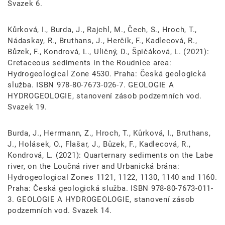
Svazek 6.
Kůrková, I., Burda, J., Rajchl, M., Čech, S., Hroch, T.,
Nádaskay, R., Bruthans, J., Herčík, F., Kadlecová, R.,
Bůzek, F., Kondrová, L., Uličný, D., Špičáková, L. (2021):
Cretaceous sediments in the Roudnice area:
Hydrogeological Zone 4530. Praha: Česká geologická
služba. ISBN 978-80-7673-026-7. GEOLOGIE A
HYDROGEOLOGIE, stanovení zásob podzemních vod.
Svazek 19.
Burda, J., Herrmann, Z., Hroch, T., Kůrková, I., Bruthans,
J., Holásek, O., Flašar, J., Bůzek, F., Kadlecová, R.,
Kondrová, L. (2021): Quarternary sediments on the Labe
river, on the Loučná river and Urbanická brána:
Hydrogeological Zones 1121, 1122, 1130, 1140 and 1160.
Praha: Česká geologická služba. ISBN 978-80-7673-011-
3. GEOLOGIE A HYDROGEOLOGIE, stanovení zásob
podzemních vod. Svazek 14.