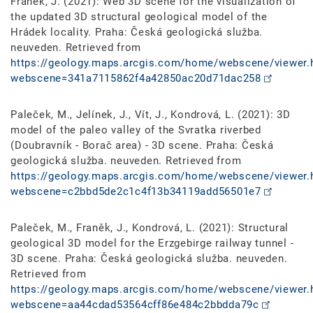
Franěk, J. (2021): Web 3D scene for the visualization of
the updated 3D structural geological model of the
Hrádek locality. Praha: Česká geologická služba.
neuveden. Retrieved from
https://geology.maps.arcgis.com/home/webscene/viewer.
webscene=341a7115862f4a42850ac20d71dac258
Paleček, M., Jelínek, J., Vít, J., Kondrová, L. (2021): 3D
model of the paleo valley of the Svratka riverbed
(Doubravník - Borač area) - 3D scene. Praha: Česká
geologická služba. neuveden. Retrieved from
https://geology.maps.arcgis.com/home/webscene/viewer.
webscene=c2bbd5de2c1c4f13b34119add56501e7
Paleček, M., Franěk, J., Kondrová, L. (2021): Structural
geological 3D model for the Erzgebirge railway tunnel -
3D scene. Praha: Česká geologická služba. neuveden.
Retrieved from
https://geology.maps.arcgis.com/home/webscene/viewer.
webscene=aa44cdad53564cff86e484c2bbdda79c