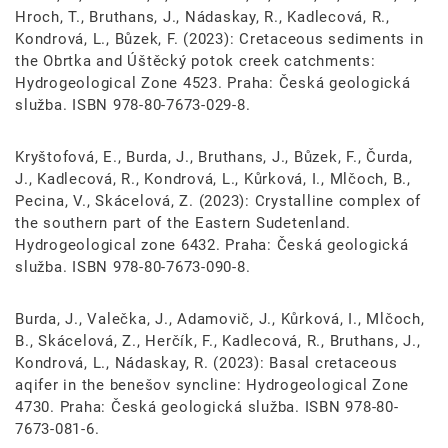
Hroch, T., Bruthans, J., Nádaskay, R., Kadlecová, R.,
Kondrová, L., Bůzek, F. (2023): Cretaceous sediments in
the Obrtka and Úštěcký potok creek catchments:
Hydrogeological Zone 4523. Praha: Česká geologická
služba. ISBN 978-80-7673-029-8.
Kryštofová, E., Burda, J., Bruthans, J., Bůzek, F., Čurda,
J., Kadlecová, R., Kondrová, L., Kůrková, I., Mlčoch, B.,
Pecina, V., Skácelová, Z. (2023): Crystalline complex of
the southern part of the Eastern Sudetenland.
Hydrogeological zone 6432. Praha: Česká geologická
služba. ISBN 978-80-7673-090-8.
Burda, J., Valečka, J., Adamovič, J., Kůrková, I., Mlčoch,
B., Skácelová, Z., Herčík, F., Kadlecová, R., Bruthans, J.,
Kondrová, L., Nádaskay, R. (2023): Basal cretaceous
aqifer in the benešov syncline: Hydrogeological Zone
4730. Praha: Česká geologická služba. ISBN 978-80-
7673-081-6.