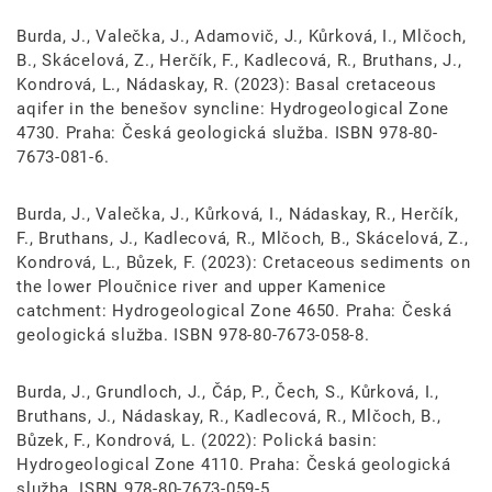
Burda, J., Valečka, J., Adamovič, J., Kůrková, I., Mlčoch,
B., Skácelová, Z., Herčík, F., Kadlecová, R., Bruthans, J.,
Kondrová, L., Nádaskay, R. (2023): Basal cretaceous
aqifer in the benešov syncline: Hydrogeological Zone
4730. Praha: Česká geologická služba. ISBN 978-80-
7673-081-6.
Burda, J., Valečka, J., Kůrková, I., Nádaskay, R., Herčík,
F., Bruthans, J., Kadlecová, R., Mlčoch, B., Skácelová, Z.,
Kondrová, L., Bůzek, F. (2023): Cretaceous sediments on
the lower Ploučnice river and upper Kamenice
catchment: Hydrogeological Zone 4650. Praha: Česká
geologická služba. ISBN 978-80-7673-058-8.
Burda, J., Grundloch, J., Čáp, P., Čech, S., Kůrková, I.,
Bruthans, J., Nádaskay, R., Kadlecová, R., Mlčoch, B.,
Bůzek, F., Kondrová, L. (2022): Polická basin:
Hydrogeological Zone 4110. Praha: Česká geologická
služba. ISBN 978-80-7673-059-5.