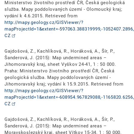
Ministerstvo životního prostředí ČR, Česká geologická
služba. Mapy poddolovaných území - Olomoucký kraj;
vydání k 4.6.2015. Retrieved from
http://mapy.geology.cz/GISViewer/?
mapProjectId=1&extent=-597063.388319999,-1052407.2896,
CZ
Gajdošová, Z., Kachlíková, R., Horáková, A., Šír, P.,
Šanderová, J. (2015): Map undermined areas –
Jihomoravský kraj, sheet Vyškov 24-41, 1 : 50 000.
Praha: Ministerstvo životního prostředí ČR, Česká
geologická služba. Mapy poddolovaných území -
Jihomoravský kraj; vydání k 15.9.2015. Retrieved from
http://mapy.geology.cz/GISViewer/?
mapProjectId=1&extent=-608954.967829088,-1165820.6256,
CZ
Gajdošová, Z., Kachlíková, R., Horáková, A., Šír, P.,
Šanderová, J. (2015): Map undermined areas –
Moravskoslezský kraj, sheet Vítkov 15-34, 1 : 50 000.