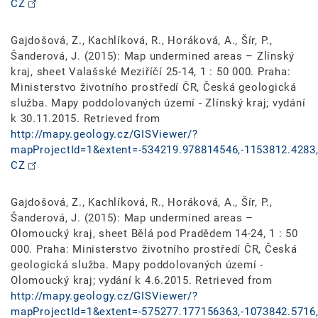
CZ
Gajdošová, Z., Kachlíková, R., Horáková, A., Šír, P.,
Šanderová, J. (2015): Map undermined areas – Zlínský
kraj, sheet Valašské Meziříčí 25-14, 1 : 50 000. Praha:
Ministerstvo životního prostředí ČR, Česká geologická
služba. Mapy poddolovaných území - Zlínský kraj; vydání
k 30.11.2015. Retrieved from
http://mapy.geology.cz/GISViewer/?
mapProjectId=1&extent=-534219.978814546,-1153812.4283,
CZ
Gajdošová, Z., Kachlíková, R., Horáková, A., Šír, P.,
Šanderová, J. (2015): Map undermined areas –
Olomoucký kraj, sheet Bělá pod Pradědem 14-24, 1 : 50
000. Praha: Ministerstvo životního prostředí ČR, Česká
geologická služba. Mapy poddolovaných území -
Olomoucký kraj; vydání k 4.6.2015. Retrieved from
http://mapy.geology.cz/GISViewer/?
mapProjectId=1&extent=-575277.177156363,-1073842.5716,