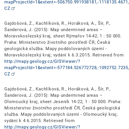
mapProjectId=1&extent=-506750.991938181,-1118135.4671,
CZ
Gajdošová, Z., Kachlíková, R., Horáková, A., Šír, P.,
Šanderová, J. (2015): Map undermined areas –
Moravskoslezský kraj, sheet Rýmařov 14-42, 1 : 50 000.
Praha: Ministerstvo životního prostředí ČR, Česká
geologická služba. Mapy poddolovaných území -
Moravskoslezský kraj; vydání k 6.3.2015. Retrieved from
http://mapy.geology.cz/GISViewer/?
mapProjectId=1&extent=-577184.526772728,-1092752.7235,
CZ
Gajdošová, Z., Kachlíková, R., Horáková, A., Šír, P.,
Šanderová, J. (2015): Map undermined areas –
Olomoucký kraj, sheet Jeseník 14-22, 1 : 50 000. Praha:
Ministerstvo životního prostředí ČR, Česká geologická
služba. Mapy poddolovaných území - Olomoucký kraj;
vydání k 4.6.2015. Retrieved from
http://mapy.geology.cz/GISViewer/?