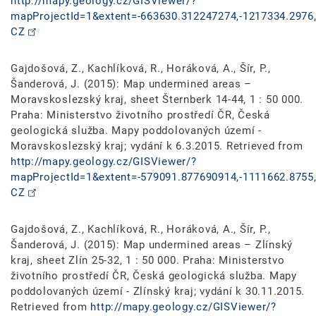
http://mapy.geology.cz/GISViewer/?
mapProjectId=1&extent=-663630.312247274,-1217334.2976,
CZ
Gajdošová, Z., Kachlíková, R., Horáková, A., Šír, P.,
Šanderová, J. (2015): Map undermined areas –
Moravskoslezský kraj, sheet Šternberk 14-44, 1 : 50 000.
Praha: Ministerstvo životního prostředí ČR, Česká
geologická služba. Mapy poddolovaných území -
Moravskoslezský kraj; vydání k 6.3.2015. Retrieved from
http://mapy.geology.cz/GISViewer/?
mapProjectId=1&extent=-579091.877690914,-1111662.8755,
CZ
Gajdošová, Z., Kachlíková, R., Horáková, A., Šír, P.,
Šanderová, J. (2015): Map undermined areas – Zlínský
kraj, sheet Zlín 25-32, 1 : 50 000. Praha: Ministerstvo
životního prostředí ČR, Česká geologická služba. Mapy
poddolovaných území - Zlínský kraj; vydání k 30.11.2015.
Retrieved from
http://mapy.geology.cz/GISViewer/?