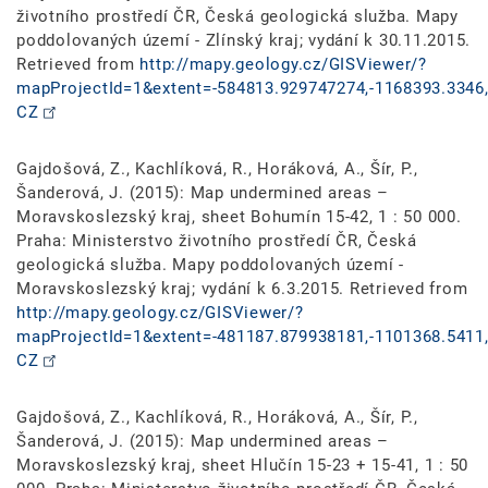
životního prostředí ČR, Česká geologická služba. Mapy
poddolovaných území - Zlínský kraj; vydání k 30.11.2015.
Retrieved from
http://mapy.geology.cz/GISViewer/?
mapProjectId=1&extent=-584813.929747274,-1168393.3346,
CZ
Gajdošová, Z., Kachlíková, R., Horáková, A., Šír, P.,
Šanderová, J. (2015): Map undermined areas –
Moravskoslezský kraj, sheet Bohumín 15-42, 1 : 50 000.
Praha: Ministerstvo životního prostředí ČR, Česká
geologická služba. Mapy poddolovaných území -
Moravskoslezský kraj; vydání k 6.3.2015. Retrieved from
http://mapy.geology.cz/GISViewer/?
mapProjectId=1&extent=-481187.879938181,-1101368.5411,
CZ
Gajdošová, Z., Kachlíková, R., Horáková, A., Šír, P.,
Šanderová, J. (2015): Map undermined areas –
Moravskoslezský kraj, sheet Hlučín 15-23 + 15-41, 1 : 50