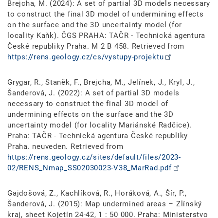
Brejcha, M. (2024): A set of partial 3D models necessary
to construct the final 3D model of undermining effects
on the surface and the 3D uncertainty model (for
locality Kaňk). ČGS PRAHA: TAČR - Technická agentura
České republiky Praha. M 2 B 458. Retrieved from
https://rens.geology.cz/cs/vystupy-projektu
Grygar, R., Staněk, F., Brejcha, M., Jelínek, J., Kryl, J.,
Šanderová, J. (2022): A set of partial 3D models
necessary to construct the final 3D model of
undermining effects on the surface and the 3D
uncertainty model (for locality Mariánské Radčice).
Praha: TAČR - Technická agentura České republiky
Praha. neuveden. Retrieved from
https://rens.geology.cz/sites/default/files/2023-
02/RENS_Nmap_SS02030023-V38_MarRad.pdf
Gajdošová, Z., Kachlíková, R., Horáková, A., Šír, P.,
Šanderová, J. (2015): Map undermined areas – Zlínský
kraj, sheet Kojetín 24-42, 1 : 50 000. Praha: Ministerstvo