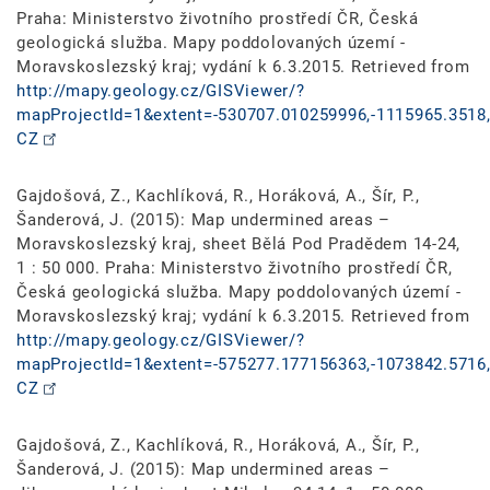
Praha: Ministerstvo životního prostředí ČR, Česká
geologická služba. Mapy poddolovaných území -
Moravskoslezský kraj; vydání k 6.3.2015. Retrieved from
http://mapy.geology.cz/GISViewer/?
mapProjectId=1&extent=-530707.010259996,-1115965.3518,
CZ
Gajdošová, Z., Kachlíková, R., Horáková, A., Šír, P.,
Šanderová, J. (2015): Map undermined areas –
Moravskoslezský kraj, sheet Bělá Pod Pradědem 14-24,
1 : 50 000. Praha: Ministerstvo životního prostředí ČR,
Česká geologická služba. Mapy poddolovaných území -
Moravskoslezský kraj; vydání k 6.3.2015. Retrieved from
http://mapy.geology.cz/GISViewer/?
mapProjectId=1&extent=-575277.177156363,-1073842.5716,
CZ
Gajdošová, Z., Kachlíková, R., Horáková, A., Šír, P.,
Šanderová, J. (2015): Map undermined areas –