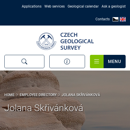
Skip
Applications
Web services
Geological calendar
Ask a geologist
to
main
Contacts
content
MENU
HOME
EMPLOYEE DIRECTORY
JOLANA SKŘIVÁNKOVÁ
Jolana Skřivánková