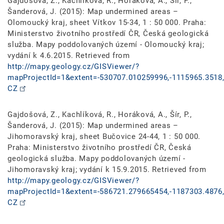
Gajdošová, Z., Kachlíková, R., Horáková, A., Šír, P.,
Šanderová, J. (2015): Map undermined areas –
Olomoucký kraj, sheet Vítkov 15-34, 1 : 50 000. Praha:
Ministerstvo životního prostředí ČR, Česká geologická
služba. Mapy poddolovaných území - Olomoucký kraj;
vydání k 4.6.2015. Retrieved from
http://mapy.geology.cz/GISViewer/?
mapProjectId=1&extent=-530707.010259996,-1115965.3518,
CZ
Gajdošová, Z., Kachlíková, R., Horáková, A., Šír, P.,
Šanderová, J. (2015): Map undermined areas –
Jihomoravský kraj, sheet Bučovice 24-44, 1 : 50 000.
Praha: Ministerstvo životního prostředí ČR, Česká
geologická služba. Mapy poddolovaných území -
Jihomoravský kraj; vydání k 15.9.2015. Retrieved from
http://mapy.geology.cz/GISViewer/?
mapProjectId=1&extent=-586721.279665454,-1187303.4876,
CZ