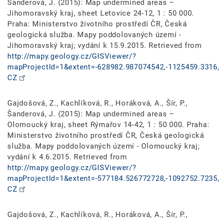
Šanderová, J. (2015): Map undermined areas –
Jihomoravský kraj, sheet Letovice 24-12, 1 : 50 000.
Praha: Ministerstvo životního prostředí ČR, Česká
geologická služba. Mapy poddolovaných území -
Jihomoravský kraj; vydání k 15.9.2015. Retrieved from
http://mapy.geology.cz/GISViewer/?
mapProjectId=1&extent=-628982.987074542,-1125459.3316,
CZ
Gajdošová, Z., Kachlíková, R., Horáková, A., Šír, P.,
Šanderová, J. (2015): Map undermined areas –
Olomoucký kraj, sheet Rýmařov 14-42, 1 : 50 000. Praha:
Ministerstvo životního prostředí ČR, Česká geologická
služba. Mapy poddolovaných území - Olomoucký kraj;
vydání k 4.6.2015. Retrieved from
http://mapy.geology.cz/GISViewer/?
mapProjectId=1&extent=-577184.526772728,-1092752.7235,
CZ
Gajdošová, Z., Kachlíková, R., Horáková, A., Šír, P.,