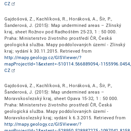
CZ
Gajdošová, Z., Kachlíková, R., Horáková, A., Šír, P.,
Šanderová, J. (2015): Map undermined areas – Zlínský
kraj, sheet Rožnov pod Radhoštěm 25-23, 1 : 50 000.
Praha: Ministerstvo životního prostředí ČR, Česká
geologická služba. Mapy poddolovaných území - Zlínský
kraj; vydání k 30.11.2015. Retrieved from
http://mapy.geology.cz/GISViewer/?
mapProjectId=1&extent=-510114.566889094,-1155996.0454,
CZ
Gajdošová, Z., Kachlíková, R., Horáková, A., Šír, P.,
Šanderová, J. (2015): Map undermined areas –
Moravskoslezský kraj, sheet Opava 15-32, 1 : 50 000.
Praha: Ministerstvo životního prostředí ČR, Česká
geologická služba. Mapy poddolovaných území -
Moravskoslezský kraj; vydání k 6.3.2015. Retrieved from
http://mapy.geology.cz/GISViewer/?
mapProjectId=1&extent=-528950.528987275,-1097041.8158,