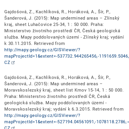
Gajdošová, Z., Kachlíková, R., Horáková, A., Šír, P.,
Šanderová, J. (2015): Map undermined areas – Zlínský
kraj, sheet Luhačovice 25-34, 1 : 50 000. Praha:
Ministerstvo životního prostředí ČR, Česká geologická
služba. Mapy poddolovaných území - Zlínský kraj; vydání
k 30.11.2015. Retrieved from
http://mapy.geology.cz/GISViewer/?
mapProjectId=1&extent=-537732.944265456,-1191659.5046,
CZ
Gajdošová, Z., Kachlíková, R., Horáková, A., Šír, P.,
Šanderová, J. (2015): Map undermined areas –
Moravskoslezský kraj, sheet list Krnov 15-14, 1 : 50 000.
Praha: Ministerstvo životního prostředí ČR, Česká
geologická služba. Mapy poddolovaných území -
Moravskoslezský kraj; vydání k 6.3.2015. Retrieved from
http://mapy.geology.cz/GISViewer/?
mapProjectId=1&extent=-527194.04561091,-1078118.2786,-
CZ