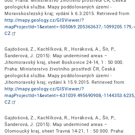
000. Praha: Ministerstvo životního prostředí ČR, Česká
geologická služba. Mapy poddolovaných území -
Moravskoslezský kraj; vydání k 6.3.2015. Retrieved from
http://mapy.geology.cz/GISViewer/?
mapProjectId=1&extent=-505069.205363637,-1099205.179,-
CZ
Gajdošová, Z., Kachlíková, R., Horáková, A., Šír, P.,
Šanderová, J. (2015): Map undermined areas –
Jihomoravský kraj, sheet Boskovice 24-14, 1 : 50 000.
Praha: Ministerstvo životního prostředí ČR, Česká
geologická služba. Mapy poddolovaných území -
Jihomoravský kraj; vydání k 15.9.2015. Retrieved from
http://mapy.geology.cz/GISViewer/?
mapProjectId=1&extent=-631039.495690908,-1144353.6235,
CZ
Gajdošová, Z., Kachlíková, R., Horáková, A., Šír, P.,
Šanderová, J. (2015): Map undermined areas –
Olomoucký kraj, sheet Travná 14-21, 1 : 50 000. Praha: