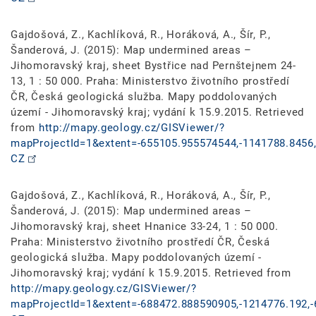
Gajdošová, Z., Kachlíková, R., Horáková, A., Šír, P.,
Šanderová, J. (2015): Map undermined areas –
Jihomoravský kraj, sheet Bystřice nad Pernštejnem 24-
13, 1 : 50 000. Praha: Ministerstvo životního prostředí
ČR, Česká geologická služba. Mapy poddolovaných
území - Jihomoravský kraj; vydání k 15.9.2015. Retrieved
from
http://mapy.geology.cz/GISViewer/?
mapProjectId=1&extent=-655105.955574544,-1141788.8456,
CZ
Gajdošová, Z., Kachlíková, R., Horáková, A., Šír, P.,
Šanderová, J. (2015): Map undermined areas –
Jihomoravský kraj, sheet Hnanice 33-24, 1 : 50 000.
Praha: Ministerstvo životního prostředí ČR, Česká
geologická služba. Mapy poddolovaných území -
Jihomoravský kraj; vydání k 15.9.2015. Retrieved from
http://mapy.geology.cz/GISViewer/?
mapProjectId=1&extent=-688472.888590905,-1214776.192,-