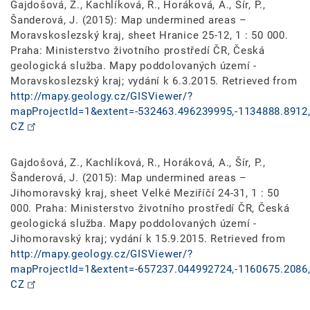
Gajdošová, Z., Kachlíková, R., Horáková, A., Šír, P.,
Šanderová, J. (2015): Map undermined areas –
Moravskoslezský kraj, sheet Hranice 25-12, 1 : 50 000.
Praha: Ministerstvo životního prostředí ČR, Česká
geologická služba. Mapy poddolovaných území -
Moravskoslezský kraj; vydání k 6.3.2015. Retrieved from
http://mapy.geology.cz/GISViewer/?
mapProjectId=1&extent=-532463.496239995,-1134888.8912,
CZ
Gajdošová, Z., Kachlíková, R., Horáková, A., Šír, P.,
Šanderová, J. (2015): Map undermined areas –
Jihomoravský kraj, sheet Velké Meziříčí 24-31, 1 : 50
000. Praha: Ministerstvo životního prostředí ČR, Česká
geologická služba. Mapy poddolovaných území -
Jihomoravský kraj; vydání k 15.9.2015. Retrieved from
http://mapy.geology.cz/GISViewer/?
mapProjectId=1&extent=-657237.044992724,-1160675.2086,
CZ