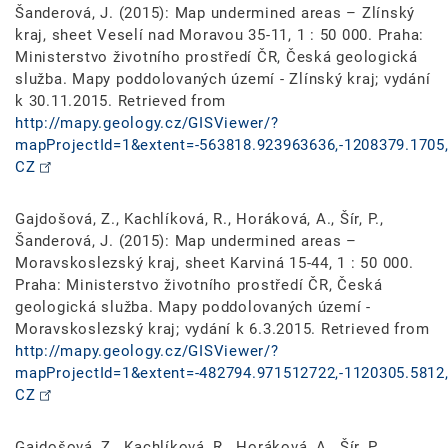
Šanderová, J. (2015): Map undermined areas – Zlínský
kraj, sheet Veselí nad Moravou 35-11, 1 : 50 000. Praha:
Ministerstvo životního prostředí ČR, Česká geologická
služba. Mapy poddolovaných území - Zlínský kraj; vydání
k 30.11.2015. Retrieved from
http://mapy.geology.cz/GISViewer/?
mapProjectId=1&extent=-563818.923963636,-1208379.1705,
CZ
Gajdošová, Z., Kachlíková, R., Horáková, A., Šír, P.,
Šanderová, J. (2015): Map undermined areas –
Moravskoslezský kraj, sheet Karviná 15-44, 1 : 50 000.
Praha: Ministerstvo životního prostředí ČR, Česká
geologická služba. Mapy poddolovaných území -
Moravskoslezský kraj; vydání k 6.3.2015. Retrieved from
http://mapy.geology.cz/GISViewer/?
mapProjectId=1&extent=-482794.971512722,-1120305.5812,
CZ
Gajdošová, Z., Kachlíková, R., Horáková, A., Šír, P.,