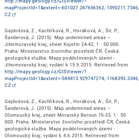
http://mapy.geology.cz/GISViewer/?
mapProjectId=1&extent=-601027.247656362,-1090211.7346,
CZ
Gajdošová, Z., Kachlíková, R., Horáková, A., Šír, P.,
Šanderová, J. (2015): Map undermined areas –
Jihomoravský kraj, sheet Kojetín 24-42, 1 : 50 000.
Praha: Ministerstvo životního prostředí ČR, Česká
geologická služba. Mapy poddolovaných území -
Jihomoravský kraj; vydání k 15.9.2015. Retrieved from
http://mapy.geology.cz/GISViewer/?
mapProjectId=1&extent=-584813.929747274,-1168393.3346,
CZ
Gajdošová, Z., Kachlíková, R., Horáková, A., Šír, P.,
Šanderová, J. (2015): Map undermined areas –
Olomoucký kraj, sheet Moravský Beroun 15-33, 1 : 50
000. Praha: Ministerstvo životního prostředí ČR, Česká
geologická služba. Mapy poddolovaných území -
Olomoucký kraj; vydání k 4.6.2015. Retrieved from