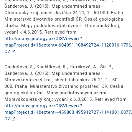
Šanderová, J. (2015): Map undermined areas –
Olomoucký kraj, sheet Jevíčko 24-21, 1 : 50 000. Praha:
Ministerstvo životního prostředí ČR, Česká geologická
služba. Mapy poddolovaných území - Olomoucký kraj;
vydání k 4.6.2015. Retrieved from
http://mapy.geology.cz/GISViewer/?
mapProjectId=1&extent=-604991.108492724,-1128016.1796,
CZ
Gajdošová, Z., Kachlíková, R., Horáková, A., Šír, P.,
Šanderová, J. (2015): Map undermined areas –
Moravskoslezský kraj, sheet Jablunkov 26-11, 1 : 50
000. Praha: Ministerstvo životního prostředí ČR, Česká
geologická služba. Mapy poddolovaných území -
Moravskoslezský kraj; vydání k 6.3.2015. Retrieved from
http://mapy.geology.cz/GISViewer/?
mapProjectId=1&extent=-459860.495912727,-1141001.0377,
CZ