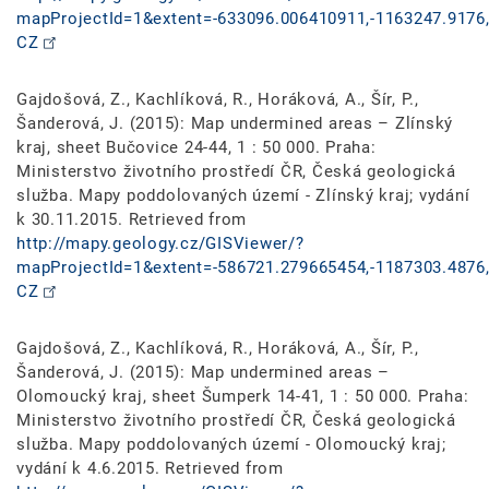
mapProjectId=1&extent=-633096.006410911,-1163247.9176,
CZ
Gajdošová, Z., Kachlíková, R., Horáková, A., Šír, P.,
Šanderová, J. (2015): Map undermined areas – Zlínský
kraj, sheet Bučovice 24-44, 1 : 50 000. Praha:
Ministerstvo životního prostředí ČR, Česká geologická
služba. Mapy poddolovaných území - Zlínský kraj; vydání
k 30.11.2015. Retrieved from
http://mapy.geology.cz/GISViewer/?
mapProjectId=1&extent=-586721.279665454,-1187303.4876,
CZ
Gajdošová, Z., Kachlíková, R., Horáková, A., Šír, P.,
Šanderová, J. (2015): Map undermined areas –
Olomoucký kraj, sheet Šumperk 14-41, 1 : 50 000. Praha:
Ministerstvo životního prostředí ČR, Česká geologická
služba. Mapy poddolovaných území - Olomoucký kraj;
vydání k 4.6.2015. Retrieved from