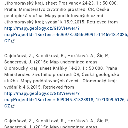
Jihomoravský kraj, sheet Protivanov 24-23, 1 : 50 000.
Praha: Ministerstvo životního prostředí ČR, Česká
geologická služba. Mapy poddolovaných území -
Jihomoravský kraj; vydání k 15.9.2015. Retrieved from
http://mapy.geology.cz/GISViewer/?
mapProjectId=1&extent=-606973.036609091,-1146918.4025,
CZ
Gajdošová, Z., Kachlíková, R., Horáková, A., Šír, P.,
Šanderová, J. (2015): Map undermined areas –
Olomoucký kraj, sheet Králíky 14-23, 1 : 50 000. Praha:
Ministerstvo životního prostředí ČR, Česká geologická
služba. Mapy poddolovaných území - Olomoucký kraj;
vydání k 4.6.2015. Retrieved from
http://mapy.geology.cz/GISViewer/?
mapProjectId=1&extent=-599045.31823818,-1071309.5126,-
CZ
Gajdošová, Z., Kachlíková, R., Horáková, A., Šír, P.,
Šanderová, J. (2015): Map undermined areas –