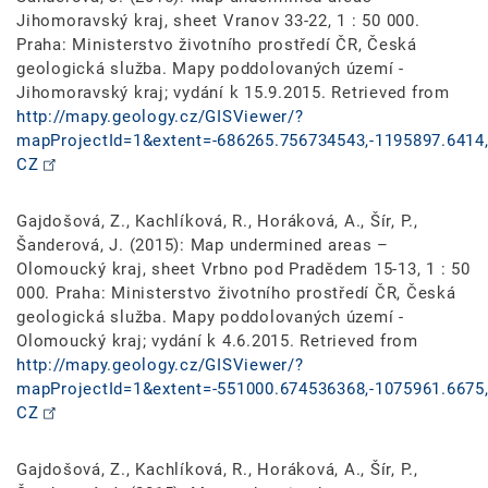
Jihomoravský kraj, sheet Vranov 33-22, 1 : 50 000.
Praha: Ministerstvo životního prostředí ČR, Česká
geologická služba. Mapy poddolovaných území -
Jihomoravský kraj; vydání k 15.9.2015. Retrieved from
http://mapy.geology.cz/GISViewer/?
mapProjectId=1&extent=-686265.756734543,-1195897.6414,
CZ
Gajdošová, Z., Kachlíková, R., Horáková, A., Šír, P.,
Šanderová, J. (2015): Map undermined areas –
Olomoucký kraj, sheet Vrbno pod Pradědem 15-13, 1 : 50
000. Praha: Ministerstvo životního prostředí ČR, Česká
geologická služba. Mapy poddolovaných území -
Olomoucký kraj; vydání k 4.6.2015. Retrieved from
http://mapy.geology.cz/GISViewer/?
mapProjectId=1&extent=-551000.674536368,-1075961.6675,
CZ
Gajdošová, Z., Kachlíková, R., Horáková, A., Šír, P.,