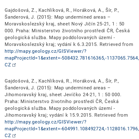
Gajdošová, Z., Kachlíková, R., Horáková, A., Šír, P.,
Šanderová, J. (2015): Map undermined areas –
Moravskoslezský kraj, sheet Nový Jičín 25-21, 1 : 50
000. Praha: Ministerstvo životního prostředí ČR, Česká
geologická služba. Mapy poddolovaných území -
Moravskoslezský kraj; vydání k 6.3.2015. Retrieved from
http://mapy.geology.cz/GISViewer/?
mapProjectId=1&extent=-508432.781616365,-1137065.7564,
CZ
Gajdošová, Z., Kachlíková, R., Horáková, A., Šír, P.,
Šanderová, J. (2015): Map undermined areas –
Jihomoravský kraj, sheet Jevíčko 24-21, 1 : 50 000.
Praha: Ministerstvo životního prostředí ČR, Česká
geologická služba. Mapy poddolovaných území -
Jihomoravský kraj; vydání k 15.9.2015. Retrieved from
http://mapy.geology.cz/GISViewer/?
mapProjectId=1&extent=-604991.108492724,-1128016.1796,
CZ