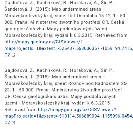
Gajdošová, Z., Kachlíková, R., Horáková, A., Šír, P.,
Šanderová, J. (2015): Map undermined areas –
Moravskoslezský kraj, sheet list Osoblaha 15-12, 1 : 50
000. Praha: Ministerstvo životního prostředí ČR, Česká
geologická služba. Mapy poddolovaných území -
Moravskoslezský kraj; vydání k 6.3.2015. Retrieved from
http://mapy.geology.cz/GISViewer/?
mapProjectId=1&extent=-525437.563036367,-1059194.7415,
CZ
Gajdošová, Z., Kachlíková, R., Horáková, A., Šír, P.,
Šanderová, J. (2015): Map undermined areas –
Moravskoslezský kraj, sheet Rožnov pod Radhoštěm 25-
23, 1 : 50 000. Praha: Ministerstvo životního prostředí
ČR, Česká geologická služba. Mapy poddolovaných
území - Moravskoslezský kraj; vydání k 6.3.2015.
Retrieved from
http://mapy.geology.cz/GISViewer/?
mapProjectId=1&extent=-510114.566889094,-1155996.0454,
CZ