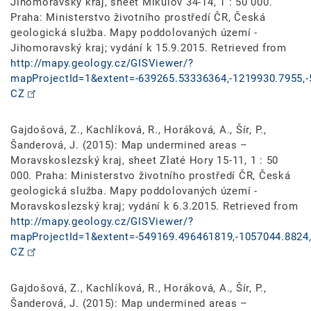
Jihomoravský kraj, sheet Mikulov 34-14, 1 : 50 000.
Praha: Ministerstvo životního prostředí ČR, Česká
geologická služba. Mapy poddolovaných území -
Jihomoravský kraj; vydání k 15.9.2015. Retrieved from
http://mapy.geology.cz/GISViewer/?
mapProjectId=1&extent=-639265.53336364,-1219930.7955,-
CZ
Gajdošová, Z., Kachlíková, R., Horáková, A., Šír, P.,
Šanderová, J. (2015): Map undermined areas –
Moravskoslezský kraj, sheet Zlaté Hory 15-11, 1 : 50
000. Praha: Ministerstvo životního prostředí ČR, Česká
geologická služba. Mapy poddolovaných území -
Moravskoslezský kraj; vydání k 6.3.2015. Retrieved from
http://mapy.geology.cz/GISViewer/?
mapProjectId=1&extent=-549169.496461819,-1057044.8824,
CZ
Gajdošová, Z., Kachlíková, R., Horáková, A., Šír, P.,
Šanderová, J. (2015): Map undermined areas –