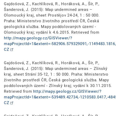
Gajdošová, Z., Kachlíková, R., Horáková, A., Šír, P.,
Šanderová, J. (2015): Map undermined areas –
Olomoucký kraj, sheet Prostějov 24-24, 1 : 50 000.
Praha: Ministerstvo životního prostředí ČR, Česká
geologická služba. Mapy poddolovaných území -
Olomoucký kraj; vydání k 4.6.2015. Retrieved from
http://mapy.geology.cz/GISViewer/?
mapProjectId=1&extent=-582906.579329091,-1149483.1816,
CZ
Gajdošová, Z., Kachlíková, R., Horáková, A., Šír, P.,
Šanderová, J. (2015): Map undermined areas – Zlínský
kraj, sheet Strání 35-12, 1 : 50 000. Praha: Ministerstvo
životního prostředí ČR, Česká geologická služba. Mapy
poddolovaných území - Zlínský kraj; vydání k 30.11.2015.
Retrieved from
http://mapy.geology.cz/GISViewer/?
mapProjectId=1&extent=-539489.42734,-1210583.0417,-484
CZ