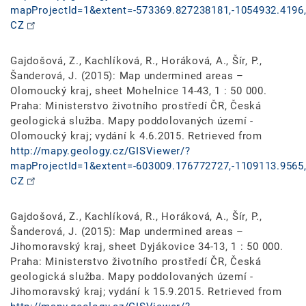
mapProjectId=1&extent=-573369.827238181,-1054932.4196,
CZ
Gajdošová, Z., Kachlíková, R., Horáková, A., Šír, P.,
Šanderová, J. (2015): Map undermined areas –
Olomoucký kraj, sheet Mohelnice 14-43, 1 : 50 000.
Praha: Ministerstvo životního prostředí ČR, Česká
geologická služba. Mapy poddolovaných území -
Olomoucký kraj; vydání k 4.6.2015. Retrieved from
http://mapy.geology.cz/GISViewer/?
mapProjectId=1&extent=-603009.176772727,-1109113.9565,
CZ
Gajdošová, Z., Kachlíková, R., Horáková, A., Šír, P.,
Šanderová, J. (2015): Map undermined areas –
Jihomoravský kraj, sheet Dyjákovice 34-13, 1 : 50 000.
Praha: Ministerstvo životního prostředí ČR, Česká
geologická služba. Mapy poddolovaných území -
Jihomoravský kraj; vydání k 15.9.2015. Retrieved from