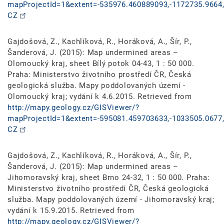
mapProjectId=1&extent=-535976.460889093,-1172735.9664,
CZ
Gajdošová, Z., Kachlíková, R., Horáková, A., Šír, P.,
Šanderová, J. (2015): Map undermined areas –
Olomoucký kraj, sheet Bílý potok 04-43, 1 : 50 000.
Praha: Ministerstvo životního prostředí ČR, Česká
geologická služba. Mapy poddolovaných území -
Olomoucký kraj; vydání k 4.6.2015. Retrieved from
http://mapy.geology.cz/GISViewer/?
mapProjectId=1&extent=-595081.459703633,-1033505.0677,
CZ
Gajdošová, Z., Kachlíková, R., Horáková, A., Šír, P.,
Šanderová, J. (2015): Map undermined areas –
Jihomoravský kraj, sheet Brno 24-32, 1 : 50 000. Praha:
Ministerstvo životního prostředí ČR, Česká geologická
služba. Mapy poddolovaných území - Jihomoravský kraj;
vydání k 15.9.2015. Retrieved from
http://mapy.geology.cz/GISViewer/?