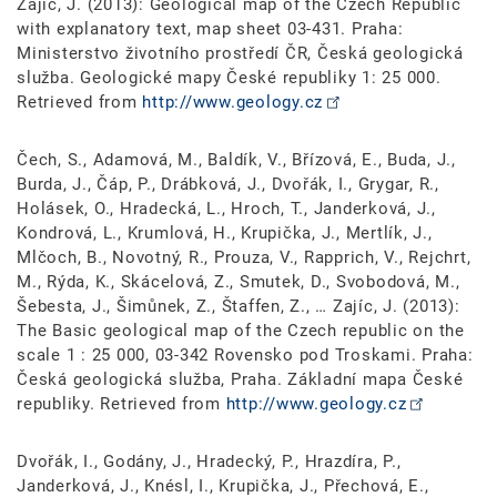
Zajíc, J. (2013): Geological map of the Czech Republic
with explanatory text, map sheet 03-431. Praha:
Ministerstvo životního prostředí ČR, Česká geologická
služba. Geologické mapy České republiky 1: 25 000.
Retrieved from
http://www.geology.cz
Čech, S., Adamová, M., Baldík, V., Břízová, E., Buda, J.,
Burda, J., Čáp, P., Drábková, J., Dvořák, I., Grygar, R.,
Holásek, O., Hradecká, L., Hroch, T., Janderková, J.,
Kondrová, L., Krumlová, H., Krupička, J., Mertlík, J.,
Mlčoch, B., Novotný, R., Prouza, V., Rapprich, V., Rejchrt,
M., Rýda, K., Skácelová, Z., Smutek, D., Svobodová, M.,
Šebesta, J., Šimůnek, Z., Štaffen, Z., … Zajíc, J. (2013):
The Basic geological map of the Czech republic on the
scale 1 : 25 000, 03-342 Rovensko pod Troskami. Praha:
Česká geologická služba, Praha. Základní mapa České
republiky. Retrieved from
http://www.geology.cz
Dvořák, I., Godány, J., Hradecký, P., Hrazdíra, P.,
Janderková, J., Knésl, I., Krupička, J., Přechová, E.,