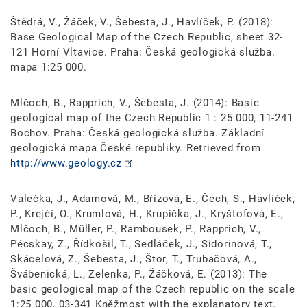
Štědrá, V., Žáček, V., Šebesta, J., Havlíček, P. (2018):
Base Geological Map of the Czech Republic, sheet 32-
121 Horní Vltavice. Praha: Česká geologická služba.
mapa 1:25 000.
Mlčoch, B., Rapprich, V., Šebesta, J. (2014): Basic
geological map of the Czech Republic 1 : 25 000, 11-241
Bochov. Praha: Česká geologická služba. Základní
geologická mapa České republiky. Retrieved from
http://www.geology.cz
Valečka, J., Adamová, M., Břízová, E., Čech, S., Havlíček,
P., Krejčí, O., Krumlová, H., Krupička, J., Kryštofová, E.,
Mlčoch, B., Müller, P., Rambousek, P., Rapprich, V.,
Pécskay, Z., Řídkošil, T., Sedláček, J., Sidorinová, T.,
Skácelová, Z., Šebesta, J., Štor, T., Trubačová, A.,
Švábenická, L., Zelenka, P., Žáčková, E. (2013): The
basic geological map of the Czech republic on the scale
1:25 000, 03-341 Kněžmost with the explanatory text.