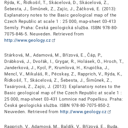
Rýda, K., Řídkošil, T., Skácelová, D., Skácelová, Z.,
Šebesta, J., Šimůnek, Z., Zajíc, J., Žáčková, E. (2013):
Explanatory notes to the Basic geological map of the
Czech Republic at scale 1 : 25 000, map-sheet 03-413
Semily. Praha: Česká geologická služba. ISBN 978-80-
7075-846-5. Neuveden. Retrieved from
http://www.geology.cz
Stárková, M., Adamová, M., Břízová, E., Čáp, P.,
Drábková, J., Dvořák, I., Grygar, R., Holásek, O., Hroch, T.,
Janderková, J., Kycl, P., Krumlová, H., Krupička, J.,
Mencl, V., Mikuláš, R., Pécskay, Z., Rapprich, V., Rýda, K.,
Řídkošil, T., Skácelová, Z., Šebesta, J., Šimůnek, Z.,
Tasáryová, Z., Zajíc, J. (2013): Explanatory notes to the
Basic geological map of the Czech Republic at scale 1 :
25 000, map-sheet 03-431 Lomnice nad Popelkou. Praha:
Česká geologická služba. ISBN 978-80-7075-850-2.
Neuveden. Retrieved from
http://www.geology.cz
Rapprich, V., Adamová, M., Baldík, V., Břízová, E., Buda,