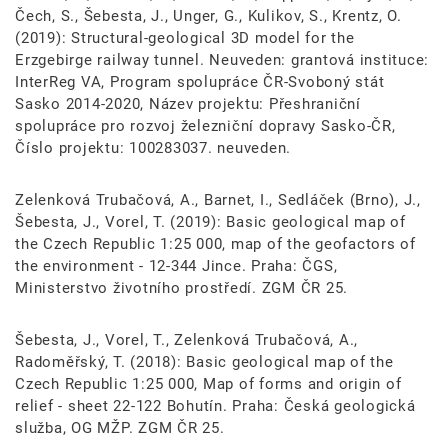
Čech, S., Šebesta, J., Unger, G., Kulikov, S., Krentz, O.
(2019): Structural-geological 3D model for the
Erzgebirge railway tunnel. Neuveden: grantová instituce:
InterReg VA, Program spolupráce ČR-Svoboný stát
Sasko 2014-2020, Název projektu: Přeshraniční
spolupráce pro rozvoj železniční dopravy Sasko-ČR,
Číslo projektu: 100283037. neuveden.
Zelenková Trubačová, A., Barnet, I., Sedláček (Brno), J.,
Šebesta, J., Vorel, T. (2019): Basic geological map of
the Czech Republic 1:25 000, map of the geofactors of
the environment - 12-344 Jince. Praha: ČGS,
Ministerstvo životního prostředí. ZGM ČR 25.
Šebesta, J., Vorel, T., Zelenková Trubačová, A.,
Radoměřský, T. (2018): Basic geological map of the
Czech Republic 1:25 000, Map of forms and origin of
relief - sheet 22-122 Bohutín. Praha: Česká geologická
služba, OG MŽP. ZGM ČR 25.