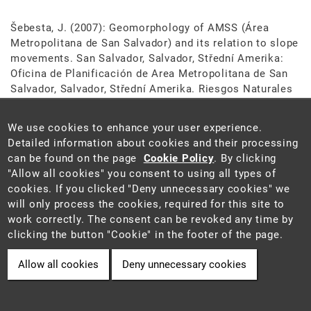
Šebesta, J. (2007): Geomorphology of AMSS (Área
Metropolitana de San Salvador) and its relation to slope
movements. San Salvador, Salvador, Střední Amerika:
Oficina de Planificación de Area Metropolitana de San
Salvador, Salvador, Střední Amerika. Riesgos Naturales
en capital San Salvador.
We use cookies to enhance your user experience.
Seifert, A., Šebesta, J., Verner, K. (2007): Basic
Detailed information about cookies and their processing
geological map 1:25 000 32-123. Praha: ČGS.
can be found on the page
Cookie Policy
. By clicking
Geologické mapy 1:25 000 s textovými vysvětlivkami.
"Allow all cookies" you consent to using all types of
cookies. If you clicked "Deny unnecessary cookies" we
will only process the cookies, required for this site to
Seifert, A., Šebesta, J. (2007): Basic geological map of
work correctly. The consent can be revoked any time by
the Czech Republic 1 : 25 000, 32-123 Žďárecká hora.
clicking the button "Cookie" in the footer of the page.
Praha: ČGS. Geologické mapy 1:25 000 s textovými
vysvětlivkami.
Allow all cookies
Deny unnecessary cookies
Hradecký, P., Šebesta, J., Havlíček, P., Hrubeš, M., Kycl,
P., Mlčoch, B., Mrázová, Š., Opletal, M., Rapprich, V.,