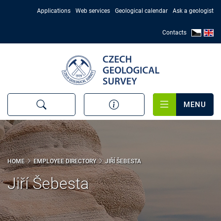
Skip
Applications
Web services
Geological calendar
Ask a geologist
to
main
Contacts
content
MENU
HOME
EMPLOYEE DIRECTORY
JIŘÍ ŠEBESTA
Jiří Šebesta