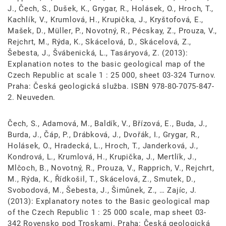
J., Čech, S., Dušek, K., Grygar, R., Holásek, O., Hroch, T.,
Kachlík, V., Krumlová, H., Krupička, J., Kryštofová, E.,
Mašek, D., Müller, P., Novotný, R., Pécskay, Z., Prouza, V.,
Rejchrt, M., Rýda, K., Skácelová, D., Skácelová, Z.,
Šebesta, J., Švábenická, L., Tasáryová, Z. (2013):
Explanation notes to the basic geological map of the
Czech Republic at scale 1 : 25 000, sheet 03-324 Turnov.
Praha: Česká geologická služba. ISBN 978-80-7075-847-
2. Neuveden.
Čech, S., Adamová, M., Baldík, V., Břízová, E., Buda, J.,
Burda, J., Čáp, P., Drábková, J., Dvořák, I., Grygar, R.,
Holásek, O., Hradecká, L., Hroch, T., Janderková, J.,
Kondrová, L., Krumlová, H., Krupička, J., Mertlík, J.,
Mlčoch, B., Novotný, R., Prouza, V., Rapprich, V., Rejchrt,
M., Rýda, K., Řídkošil, T., Skácelová, Z., Smutek, D.,
Svobodová, M., Šebesta, J., Šimůnek, Z., … Zajíc, J.
(2013): Explanatory notes to the Basic geological map
of the Czech Republic 1 : 25 000 scale, map sheet 03-
342 Rovensko pod Troskami. Praha: Česká geologická