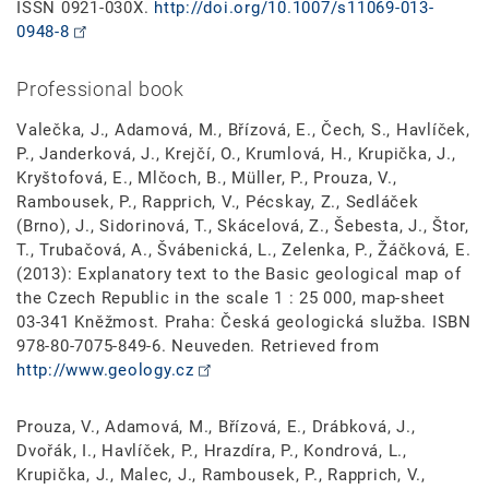
ISSN 0921-030X.
http://doi.org/10.1007/s11069-013-
0948-8
Professional book
Valečka, J., Adamová, M., Břízová, E., Čech, S., Havlíček,
P., Janderková, J., Krejčí, O., Krumlová, H., Krupička, J.,
Kryštofová, E., Mlčoch, B., Müller, P., Prouza, V.,
Rambousek, P., Rapprich, V., Pécskay, Z., Sedláček
(Brno), J., Sidorinová, T., Skácelová, Z., Šebesta, J., Štor,
T., Trubačová, A., Švábenická, L., Zelenka, P., Žáčková, E.
(2013): Explanatory text to the Basic geological map of
the Czech Republic in the scale 1 : 25 000, map-sheet
03-341 Kněžmost. Praha: Česká geologická služba. ISBN
978-80-7075-849-6. Neuveden. Retrieved from
http://www.geology.cz
Prouza, V., Adamová, M., Břízová, E., Drábková, J.,
Dvořák, I., Havlíček, P., Hrazdíra, P., Kondrová, L.,
Krupička, J., Malec, J., Rambousek, P., Rapprich, V.,