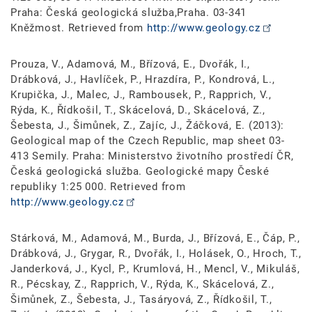
Praha: Česká geologická služba,Praha. 03-341
Kněžmost. Retrieved from
http://www.geology.cz
Prouza, V., Adamová, M., Břízová, E., Dvořák, I.,
Drábková, J., Havlíček, P., Hrazdíra, P., Kondrová, L.,
Krupička, J., Malec, J., Rambousek, P., Rapprich, V.,
Rýda, K., Řídkošil, T., Skácelová, D., Skácelová, Z.,
Šebesta, J., Šimůnek, Z., Zajíc, J., Žáčková, E. (2013):
Geological map of the Czech Republic, map sheet 03-
413 Semily. Praha: Ministerstvo životního prostředí ČR,
Česká geologická služba. Geologické mapy České
republiky 1:25 000. Retrieved from
http://www.geology.cz
Stárková, M., Adamová, M., Burda, J., Břízová, E., Čáp, P.,
Drábková, J., Grygar, R., Dvořák, I., Holásek, O., Hroch, T.,
Janderková, J., Kycl, P., Krumlová, H., Mencl, V., Mikuláš,
R., Pécskay, Z., Rapprich, V., Rýda, K., Skácelová, Z.,
Šimůnek, Z., Šebesta, J., Tasáryová, Z., Řídkošil, T.,