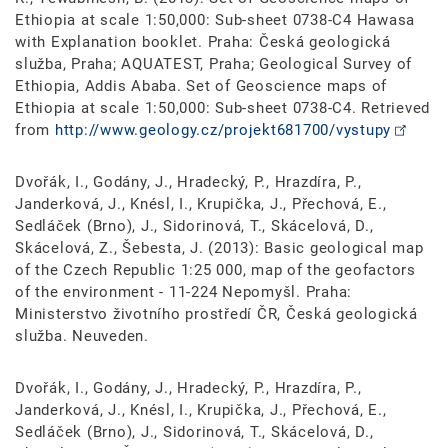
Ethiopia at scale 1:50,000: Sub-sheet 0738-C4 Hawasa
with Explanation booklet. Praha: Česká geologická
služba, Praha; AQUATEST, Praha; Geological Survey of
Ethiopia, Addis Ababa. Set of Geoscience maps of
Ethiopia at scale 1:50,000: Sub-sheet 0738-C4. Retrieved
from
http://www.geology.cz/projekt681700/vystupy
Dvořák, I., Godány, J., Hradecký, P., Hrazdíra, P.,
Janderková, J., Knésl, I., Krupička, J., Přechová, E.,
Sedláček (Brno), J., Sidorinová, T., Skácelová, D.,
Skácelová, Z., Šebesta, J. (2013): Basic geological map
of the Czech Republic 1:25 000, map of the geofactors
of the environment - 11-224 Nepomyšl. Praha:
Ministerstvo životního prostředí ČR, Česká geologická
služba. Neuveden.
Dvořák, I., Godány, J., Hradecký, P., Hrazdíra, P.,
Janderková, J., Knésl, I., Krupička, J., Přechová, E.,
Sedláček (Brno), J., Sidorinová, T., Skácelová, D.,