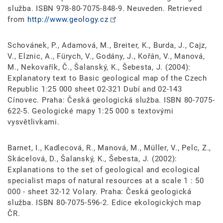
služba. ISBN 978-80-7075-848-9. Neuveden. Retrieved
from
http://www.geology.cz
Schovánek, P., Adamová, M., Breiter, K., Burda, J., Cajz,
V., Elznic, A., Fürych, V., Godány, J., Kořán, V., Manová,
M., Nekovařík, Č., Šalanský, K., Šebesta, J. (2004):
Explanatory text to Basic geological map of the Czech
Republic 1:25 000 sheet 02-321 Dubí and 02-143
Cínovec. Praha: Česká geologická služba. ISBN 80-7075-
622-5. Geologické mapy 1:25 000 s textovými
vysvětlivkami.
Barnet, I., Kadlecová, R., Manová, M., Müller, V., Pelc, Z.,
Skácelová, D., Šalanský, K., Šebesta, J. (2002):
Explanations to the set of geological and ecological
specialist maps of natural resources at a scale 1 : 50
000 - sheet 32-12 Volary. Praha: Česká geologická
služba. ISBN 80-7075-596-2. Edice ekologických map
ČR.