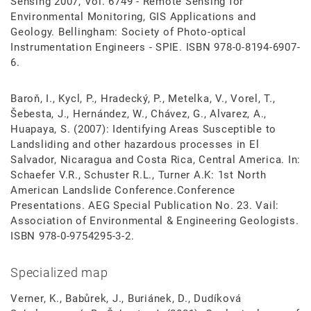
Sensing 2007, Vol. 6749 - Remote Sensing for
Environmental Monitoring, GIS Applications and
Geology. Bellingham: Society of Photo-optical
Instrumentation Engineers - SPIE. ISBN 978-0-8194-6907-
6.
Baroň, I., Kycl, P., Hradecký, P., Metelka, V., Vorel, T.,
Šebesta, J., Hernández, W., Chávez, G., Alvarez, A.,
Huapaya, S. (2007): Identifying Areas Susceptible to
Landsliding and other hazardous processes in El
Salvador, Nicaragua and Costa Rica, Central America. In:
Schaefer V.R., Schuster R.L., Turner A.K: 1st North
American Landslide Conference.Conference
Presentations. AEG Special Publication No. 23. Vail:
Association of Environmental & Engineering Geologists.
ISBN 978-0-9754295-3-2.
Specialized map
Verner, K., Babůrek, J., Buriánek, D., Dudíková