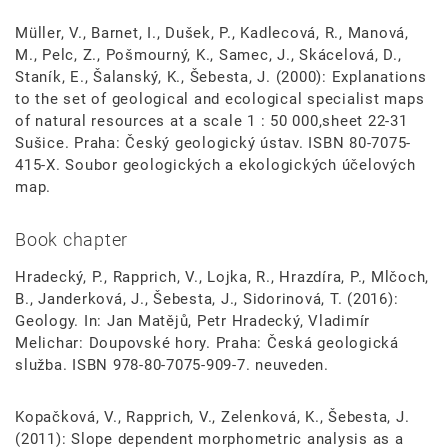
Müller, V., Barnet, I., Dušek, P., Kadlecová, R., Manová,
M., Pelc, Z., Pošmourný, K., Samec, J., Skácelová, D.,
Staník, E., Šalanský, K., Šebesta, J. (2000): Explanations
to the set of geological and ecological specialist maps
of natural resources at a scale 1 : 50 000,sheet 22-31
Sušice. Praha: Český geologický ústav. ISBN 80-7075-
415-X. Soubor geologických a ekologických účelových
map.
Book chapter
Hradecký, P., Rapprich, V., Lojka, R., Hrazdíra, P., Mlčoch,
B., Janderková, J., Šebesta, J., Sidorinová, T. (2016):
Geology. In: Jan Matějů, Petr Hradecký, Vladimír
Melichar: Doupovské hory. Praha: Česká geologická
služba. ISBN 978-80-7075-909-7. neuveden.
Kopačková, V., Rapprich, V., Zelenková, K., Šebesta, J.
(2011): Slope dependent morphometric analysis as a