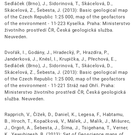
Sedláček (Brno), J., Sidorinová, T., Skácelová, D.,
Skácelová, Z., Šebesta, J. (2013): Basic geological map
of the Czech Republic 1:25 000, map of the geofactors
of the environment - 11-223 Kyselka. Praha: Ministerstvo
životního prostředí ČR, Česká geologická služba.
Neuveden.
Dvořák, I., Godány, J., Hradecký, P., Hrazdíra, P.,
Janderková, J., Knésl, I., Krupička, J., Přechová, E.,
Sedláček (Brno), J., Sidorinová, T., Skácelová, D.,
Skácelová, Z., Šebesta, J. (2013): Basic geological map
of the Czech Republic 1:25 000, map of the geofactors
of the environment - 11-221 Stráž nad Ohří. Praha:
Ministerstvo životního prostředí ČR, Česká geologická
služba. Neuveden.
Rapprich, V., Čížek, D., Daniel, K., Legesa, F., Habtamu,
B., Hroch, T., Kopačková, V., Málek, J., Malík, J., Mišurec,
J., Orgoň, A., Šebesta, J., Šíma, J., Tsigehana, T., Verner,
K., Yewubinesh, B. (2013): Set of Geoscience maps of