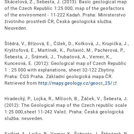
Skácelová, Z., Šebesta, J. (2013): Basic geological map
of the Czech Republic 1:25 000, map of the geofactors
of the environment - 11-222 Kadaň. Praha: Ministerstvo
životního prostředí ČR, Česká geologická služba.
Neuveden.
Štědrá, V., Břízová, E., Čížek, D., Kotková, J., Krupička, J.,
Kryštofová, E., Martínek, K., Poňavič, M., Pacherová, P.,
Šebesta, J., Šrámek, J., Trubačová, A., Verner, K.,
Kunceová, E. (2012): Geological map of Czech Republic
1 : 25 000 with explanations, sheet 32-122 Zbytiny.
Praha: ČGS Praha. Základní geologická mapa ČR.
Retrieved from
http://mapy.geology.cz/geocr_25/
Hradecký, P., Lojka, R., Mlčoch, B., Žáček, V., Šebesta, J.
(2012): The Geological map of the Czech republic scale
1:25 000,sheet 11-242 Valeč. Praha: Česká geologická
služba. neuveden.
Seifert, A., Lojka, R., Verner, K., Šebesta, J., Štěpánek, P.