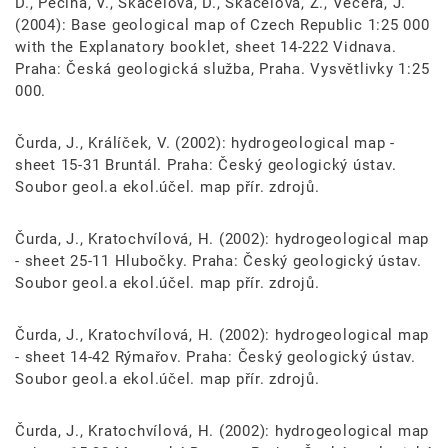
D., Pecina, V., Skácelová, D., Skácelová, Z., Večeřa, J.
(2004): Base geological map of Czech Republic 1:25 000
with the Explanatory booklet, sheet 14-222 Vidnava.
Praha: Česká geologická služba, Praha. Vysvětlivky 1:25
000.
Čurda, J., Králíček, V. (2002): hydrogeological map -
sheet 15-31 Bruntál. Praha: Český geologický ústav.
Soubor geol.a ekol.účel. map přír. zdrojů.
Čurda, J., Kratochvílová, H. (2002): hydrogeological map
- sheet 25-11 Hlubočky. Praha: Český geologický ústav.
Soubor geol.a ekol.účel. map přír. zdrojů.
Čurda, J., Kratochvílová, H. (2002): hydrogeological map
- sheet 14-42 Rýmařov. Praha: Český geologický ústav.
Soubor geol.a ekol.účel. map přír. zdrojů.
Čurda, J., Kratochvílová, H. (2002): hydrogeological map