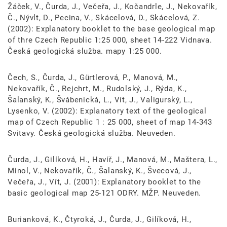
Žáček, V., Čurda, J., Večeřa, J., Kočandrle, J., Nekovařík,
Č., Nývlt, D., Pecina, V., Skácelová, D., Skácelová, Z.
(2002): Explanatory booklet to the base geological map
of thre Czech Republic 1:25 000, sheet 14-222 Vidnava.
Česká geologická služba. mapy 1:25 000.
Čech, S., Čurda, J., Gürtlerová, P., Manová, M.,
Nekovařík, Č., Rejchrt, M., Rudolský, J., Rýda, K.,
Šalanský, K., Švábenická, L., Vít, J., Valigurský, L.,
Lysenko, V. (2002): Explanatory text of the geological
map of Czech Republic 1 : 25 000, sheet of map 14-343
Svitavy. Česká geologická služba. Neuveden.
Čurda, J., Gilíková, H., Havíř, J., Manová, M., Maštera, L.,
Minol, V., Nekovařík, Č., Šalanský, K., Švecová, J.,
Večeřa, J., Vít, J. (2001): Explanatory booklet to the
basic geological map 25-121 ODRY. MŽP. Neuveden.
Burianková, K., Čtyroká, J., Čurda, J., Gilíková, H.,