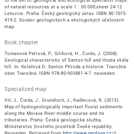
to the set of geological and ecological specialist maps
of natural resources at a scale 1 : 50 000,sheet 24-12
Letovice. Praha: Český geologický ústav. ISBN 80-7075-
419-2. Soubor geologických a ekologických účelových
map.
Book chapter
Tomanová Petrová, P., Gilíková, H., Čurda, J. (2008):
Geological characteristic of Santon hill and Hrubá skála
hill. In: Kolářová D: Santon Příroda a historie. Tvarožná:
obec Tvarožná. ISBN 978-80-903881-4-7. neuveden.
Specialized map
Vít, J., Čurda, J., Grundloch, J., Kadlecová, R. (2013):
Map of hydrogeologically important fluvial sediments
along the Morava River middle course and its
tributaries. Praha: Česká geologická služba,
Ministerstvo životního prostředí České republiky.
Neuveden. Retrieved from
http://www.geology.cz