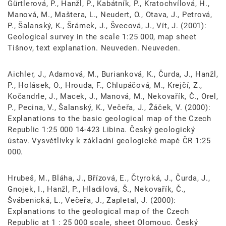
Gürtlerová, P., Hanžl, P., Kabátník, P., Kratochvílová, H.,
Manová, M., Maštera, L., Neudert, O., Otava, J., Petrová,
P., Šalanský, K., Šrámek, J., Švecová, J., Vít, J. (2001):
Geological survey in the scale 1:25 000, map sheet
Tišnov, text explanation. Neuveden. Neuveden.
Aichler, J., Adamová, M., Burianková, K., Čurda, J., Hanžl,
P., Holásek, O., Hrouda, F., Chlupáčová, M., Krejčí, Z.,
Kočandrle, J., Macek, J., Manová, M., Nekovařík, Č., Orel,
P., Pecina, V., Šalanský, K., Večeřa, J., Žáček, V. (2000):
Explanations to the basic geological map of the Czech
Republic 1:25 000 14-423 Libina. Český geologický
ústav. Vysvětlivky k základní geologické mapě ČR 1:25
000.
Hrubeš, M., Bláha, J., Břízová, E., Čtyroká, J., Čurda, J.,
Gnojek, I., Hanžl, P., Hladilová, Š., Nekovařík, Č.,
Švábenická, L., Večeřa, J., Zapletal, J. (2000):
Explanations to the geological map of the Czech
Republic at 1 : 25 000 scale, sheet Olomouc. Český