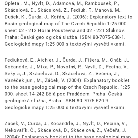
Opletal, M., Nývlt, D., Adamová, M., Rambousek, P.,
Skácelová, D., Skácelová, Z., Fediuk, F., Manová, M.,
Dušek, K., Čurda, J., Kořán, J. (2006): Explanatory text to
Basic geological map of The Czech Republic 1:25 000
sheet 02 - 212 Horní Poustevna and 02 - 221 Šluknov.
Praha: Česká geologická služba. ISBN 80-7075-638-1.
Geologické mapy 1:25 000 s textovými vysvětlivkami.
Fediuková, E., Aichler, J., Čurda, J., Fišera, M., Cháb, J.,
Kočandrle, J., Mixa, P., Novotný, P., Nývlt, D., Pecina, V.,
Sekyra, J., Skácelová, D., Skácelová, Z., Večeřa, J.,
Vaněček jun., M., Žáček, V. (2004): Explanatory booklet
to the base geological map of the Czech Republic, 1:25
000, sheet 14-242 Bělá pod Pradědem. Praha: Česká
geologická služba, Praha. ISBN 80-7075-620-9.
Geologické mapy 1:25 000 s textovými vysvětlivkami.
Žáček, V., Čurda, J., Kočandrle, J., Nývlt, D., Pecina, V.,
Nekovařík, Č., Skácelová, D., Skácelová, Z., Večeřa, J.
(2004): Explanatory booklet to the base geological map