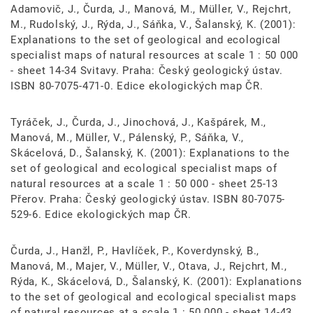
Adamovič, J., Čurda, J., Manová, M., Müller, V., Rejchrt,
M., Rudolský, J., Rýda, J., Sáňka, V., Šalanský, K. (2001):
Explanations to the set of geological and ecological
specialist maps of natural resources at scale 1 : 50 000
- sheet 14-34 Svitavy. Praha: Český geologický ústav.
ISBN 80-7075-471-0. Edice ekologických map ČR.
Tyráček, J., Čurda, J., Jinochová, J., Kašpárek, M.,
Manová, M., Müller, V., Pálenský, P., Sáňka, V.,
Skácelová, D., Šalanský, K. (2001): Explanations to the
set of geological and ecological specialist maps of
natural resources at a scale 1 : 50 000 - sheet 25-13
Přerov. Praha: Český geologický ústav. ISBN 80-7075-
529-6. Edice ekologických map ČR.
Čurda, J., Hanžl, P., Havlíček, P., Koverdynský, B.,
Manová, M., Majer, V., Müller, V., Otava, J., Rejchrt, M.,
Rýda, K., Skácelová, D., Šalanský, K. (2001): Explanations
to the set of geological and ecological specialist maps
of natural resources at a scale 1 : 50 000 - sheet 14-43