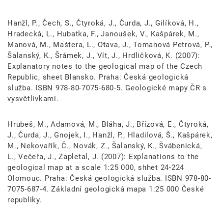
Hanžl, P., Čech, S., Čtyroká, J., Čurda, J., Gilíková, H.,
Hradecká, L., Hubatka, F., Janoušek, V., Kašpárek, M.,
Manová, M., Maštera, L., Otava, J., Tomanová Petrová, P.,
Šalanský, K., Šrámek, J., Vít, J., Hrdličková, K. (2007):
Explanatory notes to the geological map of the Czech
Republic, sheet Blansko. Praha: Česká geologická
služba. ISBN 978-80-7075-680-5. Geologické mapy ČR s
vysvětlivkami.
Hrubeš, M., Adamová, M., Bláha, J., Břízová, E., Čtyroká,
J., Čurda, J., Gnojek, I., Hanžl, P., Hladilová, Š., Kašpárek,
M., Nekovařík, Č., Novák, Z., Šalanský, K., Švábenická,
L., Večeřa, J., Zapletal, J. (2007): Explanations to the
geological map at a scale 1:25 000, shhet 24-224
Olomouc. Praha: Česká geologická služba. ISBN 978-80-
7075-687-4. Základní geologická mapa 1:25 000 České
republiky.