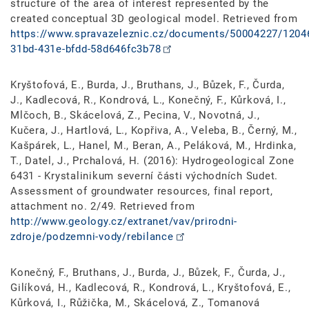
structure of the area of interest represented by the
created conceptual 3D geological model. Retrieved from
https://www.spravazeleznic.cz/documents/50004227
31bd-431e-bfdd-58d646fc3b78
Kryštofová, E., Burda, J., Bruthans, J., Bůzek, F., Čurda,
J., Kadlecová, R., Kondrová, L., Konečný, F., Kůrková, I.,
Mlčoch, B., Skácelová, Z., Pecina, V., Novotná, J.,
Kučera, J., Hartlová, L., Kopřiva, A., Veleba, B., Černý, M.,
Kašpárek, L., Hanel, M., Beran, A., Peláková, M., Hrdinka,
T., Datel, J., Prchalová, H. (2016): Hydrogeological Zone
6431 - Krystalinikum severní části východních Sudet.
Assessment of groundwater resources, final report,
attachment no. 2/49. Retrieved from
http://www.geology.cz/extranet/vav/prirodni-
zdroje/podzemni-vody/rebilance
Konečný, F., Bruthans, J., Burda, J., Bůzek, F., Čurda, J.,
Gilíková, H., Kadlecová, R., Kondrová, L., Kryštofová, E.,
Kůrková, I., Růžička, M., Skácelová, Z., Tomanová