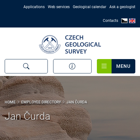
Skip
Applications
Web services
Geological calendar
Ask a geologist
to
main
Contacts
content
MENU
HOME
EMPLOYEE DIRECTORY
JAN ČURDA
Jan Čurda