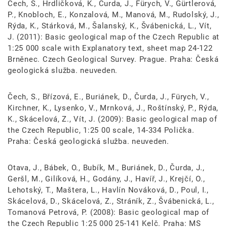
Čech, S., Hrdličková, K., Čurda, J., Fürych, V., Gürtlerová,
P., Knobloch, E., Konzalová, M., Manová, M., Rudolský, J.,
Rýda, K., Stárková, M., Šalanský, K., Švábenická, L., Vít,
J. (2011): Basic geological map of the Czech Republic at
1:25 000 scale with Explanatory text, sheet map 24-122
Brněnec. Czech Geological Survey. Prague. Praha: Česká
geologická služba. neuveden.
Čech, S., Břízová, E., Buriánek, D., Čurda, J., Fürych, V.,
Kirchner, K., Lysenko, V., Mrnková, J., Roštínský, P., Rýda,
K., Skácelová, Z., Vít, J. (2009): Basic geological map of
the Czech Republic, 1:25 00 scale, 14-334 Polička.
Praha: Česká geologická služba. neuveden.
Otava, J., Bábek, O., Bubík, M., Buriánek, D., Čurda, J.,
Geršl, M., Gilíková, H., Godány, J., Havíř, J., Krejčí, O.,
Lehotský, T., Maštera, L., Havlín Nováková, D., Poul, I.,
Skácelová, D., Skácelová, Z., Stráník, Z., Švábenická, L.,
Tomanová Petrová, P. (2008): Basic geological map of
the Czech Republic 1:25 000 25-141 Kelč. Praha: MS