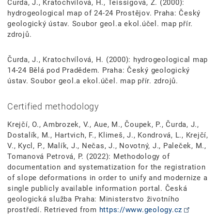
Čurda, J., Kratochvílová, H., Teissigová, Z. (2000):
hydrogeological map of 24-24 Prostějov. Praha: Český
geologický ústav. Soubor geol.a ekol.účel. map přír.
zdrojů.
Čurda, J., Kratochvílová, H. (2000): hydrogeological map
14-24 Bělá pod Pradědem. Praha: Český geologický
ústav. Soubor geol.a ekol.účel. map přír. zdrojů.
Certified methodology
Krejčí, O., Ambrozek, V., Aue, M., Čoupek, P., Čurda, J.,
Dostalík, M., Hartvich, F., Klimeš, J., Kondrová, L., Krejčí,
V., Kycl, P., Malík, J., Nečas, J., Novotný, J., Paleček, M.,
Tomanová Petrová, P. (2022): Methodology of
documentation and systematization for the registration
of slope deformations in order to unify and modernize a
single publicly available information portal. Česká
geologická služba Praha: Ministerstvo životního
prostředí. Retrieved from
https://www.geology.cz