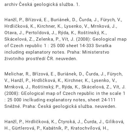
archiv Česká geologická služba. 1.
Hanžl, P., Břízová, E., Buriánek, D., Čurda, J., Fürych, V.,
Hrdličková, K., Kirchner, K., Lysenko, V., Mrnková, J.,
Otava, J., Pertoldová, J., Rýda, K., Roštínský, K.,
Skácelová, Z., Zelenka, P., Vít, J. (2008): Geological map
of Czech republic 1 : 25 000 sheet 14-333 Svratka
including explanatory notes. Praha: Ministerstvo
životního prostředí ČR. neuveden.
Melichar, R., Břízová, E., Buriánek, D., Čurda, J., Fürych,
V., Hanžl, P., Hrdličková, K., Kirchner, K., Lysenko, V.,
Mrnková, J., Roštínský, P., Rýda, K., Skácelová, Z., Vít, J.
(2008): GEological map of Czech republic in the scale 1
: 25 000 inclkuding explanatory notes, sheet 24-111
Sněžné. Praha: Česká geologická služba. neuveden.
Hanžl, P., Hrdličková, K., Čtyroká, J., Čurda, J., Gilíková,
H., Gürtlerová, P., Kabátník, P., Kratochvílová, H.,