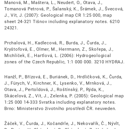
Manová, M., Maštera, L., Neudert, O., Otava, J.,
Tomanová Petrová, P., Šalanský, K., Šrámek, J., Švecová,
J., Vít, J. (2007): Geological map CR 1:25 000, map
sheet 24-321 Tišnov including explanatory notes. 6210
24321.
Prchalová, H., Kadlecová, R., Burda, J., Čurda, J.,
Kryštofová, E., Olmer, M., Herrmann, Z., Skořepa, J.,
Michlíček, E., Hartlová, L. (2006): Hydrogeological
zones of the Czech Republic, 1:1 000 000. 3210 HYDRAJ.
Hanžl, P., Břízová, E., Buriánek, D., Hrdličková, K., Čurda,
J., Fürych, V., Kirchner, K., Lysenko, V., Mrnková, J.,
Otava, J., Pertoldová, J., Roštínský, P., Rýda, K.,
Skácelová, Z., Vít, J., Zelenka, P. (2005): Geological map
1:25 000 14-333 Svratka including explanatory notes.
Brno: Ministerstvo životního prostředí ČR. neuveden.
Žáček, V., Čurda, J., Kočandrle, J., Nekovařík, Č., Nývlt,