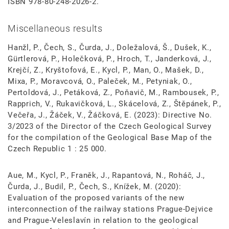
ISBN 978-80-248-2026-2.
Miscellaneous results
Hanžl, P., Čech, S., Čurda, J., Doležalová, Š., Dušek, K.,
Gürtlerová, P., Holečková, P., Hroch, T., Janderková, J.,
Krejčí, Z., Kryštofová, E., Kycl, P., Man, O., Mašek, D.,
Mixa, P., Moravcová, O., Paleček, M., Petyniak, O.,
Pertoldová, J., Petáková, Z., Poňavič, M., Rambousek, P.,
Rapprich, V., Rukavičková, L., Skácelová, Z., Štěpánek, P.,
Večeřa, J., Žáček, V., Žáčková, E. (2023): Directive No.
3/2023 of the Director of the Czech Geological Survey
for the compilation of the Geological Base Map of the
Czech Republic 1 : 25 000.
Aue, M., Kycl, P., Franěk, J., Rapantová, N., Roháč, J.,
Čurda, J., Budil, P., Čech, S., Knížek, M. (2020):
Evaluation of the proposed variants of the new
interconnection of the railway stations Prague-Dejvice
and Prague-Veleslavín in relation to the geological