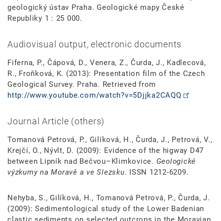
geologický ústav Praha. Geologické mapy České
Republiky 1 : 25 000.
Audiovisual output, electronic documents
Fiferna, P., Čápová, D., Venera, Z., Čurda, J., Kadlecová,
R., Froňková, K. (2013): Presentation film of the Czech
Geological Survey. Praha. Retrieved from
http://www.youtube.com/watch?v=5Djjka2CAQQ
Journal Article (others)
Tomanová Petrová, P., Gilíková, H., Čurda, J., Petrová, V.,
Krejčí, O., Nývlt, D. (2009): Evidence of the higway D47
between Lipník nad Bečvou–Klimkovice.
Geologické
výzkumy na Moravě a ve Slezsku
. ISSN 1212-6209.
Nehyba, S., Gilíková, H., Tomanová Petrová, P., Čurda, J.
(2009): Sedimentological study of the Lower Badenian
clastic sediments on selected outcrops in the Moravian