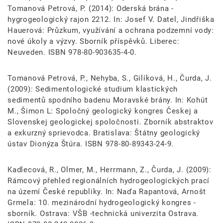
Tomanová Petrová, P. (2014): Oderská brána -
hygrogeologický rajon 2212. In: Josef V. Datel, Jindřiška
Hauerová: Průzkum, využívání a ochrana podzemní vody:
nové úkoly a výzvy. Sborník příspěvků. Liberec:
Neuveden. ISBN 978-80-903635-4-0.
Tomanová Petrová, P., Nehyba, S., Gilíková, H., Čurda, J.
(2009): Sedimentologické studium klastických
sedimentů spodního badenu Moravské brány. In: Kohút
M., Šimon L: Spoločný geologický kongres Českej a
Slovenskej geologickej spoločnosti. Zborník abstraktov
a exkurzný sprievodca. Bratislava: Štátny geologický
ústav Dionýza Štúra. ISBN 978-80-89343-24-9.
Kadlecová, R., Olmer, M., Herrmann, Z., Čurda, J. (2009):
Rámcový přehled regionálních hydrogeologických prací
na území České republiky. In: Naďa Rapantová, Arnošt
Grmela: 10. mezinárodní hydrogeologický kongres -
sborník. Ostrava: VŠB -technická univerzita Ostrava.