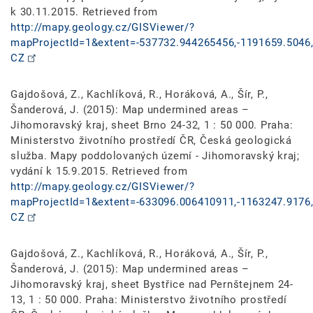
k 30.11.2015. Retrieved from
http://mapy.geology.cz/GISViewer/?
mapProjectId=1&extent=-537732.944265456,-1191659.5046,
CZ
Gajdošová, Z., Kachlíková, R., Horáková, A., Šír, P.,
Šanderová, J. (2015): Map undermined areas –
Jihomoravský kraj, sheet Brno 24-32, 1 : 50 000. Praha:
Ministerstvo životního prostředí ČR, Česká geologická
služba. Mapy poddolovaných území - Jihomoravský kraj;
vydání k 15.9.2015. Retrieved from
http://mapy.geology.cz/GISViewer/?
mapProjectId=1&extent=-633096.006410911,-1163247.9176,
CZ
Gajdošová, Z., Kachlíková, R., Horáková, A., Šír, P.,
Šanderová, J. (2015): Map undermined areas –
Jihomoravský kraj, sheet Bystřice nad Pernštejnem 24-
13, 1 : 50 000. Praha: Ministerstvo životního prostředí