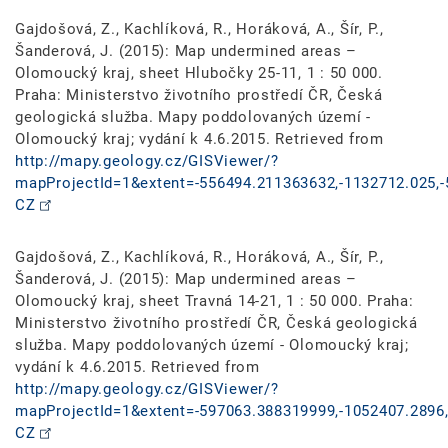
Gajdošová, Z., Kachlíková, R., Horáková, A., Šír, P.,
Šanderová, J. (2015): Map undermined areas –
Olomoucký kraj, sheet Hlubočky 25-11, 1 : 50 000.
Praha: Ministerstvo životního prostředí ČR, Česká
geologická služba. Mapy poddolovaných území -
Olomoucký kraj; vydání k 4.6.2015. Retrieved from
http://mapy.geology.cz/GISViewer/?
mapProjectId=1&extent=-556494.211363632,-1132712.025,-
CZ
Gajdošová, Z., Kachlíková, R., Horáková, A., Šír, P.,
Šanderová, J. (2015): Map undermined areas –
Olomoucký kraj, sheet Travná 14-21, 1 : 50 000. Praha:
Ministerstvo životního prostředí ČR, Česká geologická
služba. Mapy poddolovaných území - Olomoucký kraj;
vydání k 4.6.2015. Retrieved from
http://mapy.geology.cz/GISViewer/?
mapProjectId=1&extent=-597063.388319999,-1052407.2896,
CZ