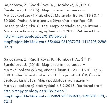
Gajdošová, Z., Kachlíková, R., Horáková, A., Šír, P.,
Šanderová, J. (2015): Map undermined areas –
Moravskoslezský kraj, sheet Moravský Beroun 15-33, 1 :
50 000. Praha: Ministerstvo životního prostředí ČR,
Česká geologická služba. Mapy poddolovaných území -
Moravskoslezský kraj; vydání k 6.3.2015. Retrieved from
http://mapy.geology.cz/GISViewer/?
mapProjectId=1&extent=-554663.031987274,-1113795.2388,
CZ
Gajdošová, Z., Kachlíková, R., Horáková, A., Šír, P.,
Šanderová, J. (2015): Map undermined areas –
Moravskoslezský kraj, sheet Hlučín 15-23 + 15-41, 1 : 50
000. Praha: Ministerstvo životního prostředí ČR, Česká
geologická služba. Mapy poddolovaných území -
Moravskoslezský kraj; vydání k 6.3.2015. Retrieved from
http://mapy.geology.cz/GISViewer/?
mapProjectId=1&extent=-505069.205363637,-1099205.179,-
CZ