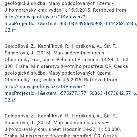
geologická služba. Mapy poddolovaných území -
Jihomoravský kraj; vydání k 15.9.2015. Retrieved from
http://mapy.geology.cz/GISViewer/?
mapProjectId=1&extent=-631039.495690908,-1144353.6235,
CZ
Gajdošová, Z., Kachlíková, R., Horáková, A., Šír, P.,
Šanderová, J. (2015): Map undermined areas –
Olomoucký kraj, sheet Bělá pod Pradědem 14-24, 1 : 50
000. Praha: Ministerstvo životního prostředí ČR, Česká
geologická služba. Mapy poddolovaných území -
Olomoucký kraj; vydání k 4.6.2015. Retrieved from
http://mapy.geology.cz/GISViewer/?
mapProjectId=1&extent=-575277.177156363,-1073842.5716,
CZ
Gajdošová, Z., Kachlíková, R., Horáková, A., Šír, P.,
Šanderová, J. (2015): Map undermined areas –
Jihomoravský kraj, sheet Hodonín 34-22, 1 : 50 000.
Praha: Ministerstvo životního prostředí ČR, Česká