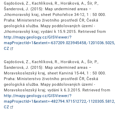
Gajdošová, Z., Kachlíková, R., Horáková, A., Šír, P.,
Šanderová, J. (2015): Map undermined areas –
Jihomoravský kraj, sheet Pohořelice 34-12, 1 : 50 000.
Praha: Ministerstvo životního prostředí ČR, Česká
geologická služba. Mapy poddolovaných území -
Jihomoravský kraj; vydání k 15.9.2015. Retrieved from
http://mapy.geology.cz/GISViewer/?
mapProjectId=1&extent=-637209.023945458,-1201036.5025,
CZ
Gajdošová, Z., Kachlíková, R., Horáková, A., Šír, P.,
Šanderová, J. (2015): Map undermined areas –
Moravskoslezský kraj, sheet Karviná 15-44, 1 : 50 000.
Praha: Ministerstvo životního prostředí ČR, Česká
geologická služba. Mapy poddolovaných území -
Moravskoslezský kraj; vydání k 6.3.2015. Retrieved from
http://mapy.geology.cz/GISViewer/?
mapProjectId=1&extent=-482794.971512722,-1120305.5812,
CZ