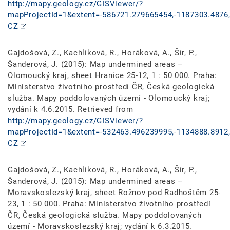
http://mapy.geology.cz/GISViewer/?
mapProjectId=1&extent=-586721.279665454,-1187303.4876,
CZ
Gajdošová, Z., Kachlíková, R., Horáková, A., Šír, P.,
Šanderová, J. (2015): Map undermined areas –
Olomoucký kraj, sheet Hranice 25-12, 1 : 50 000. Praha:
Ministerstvo životního prostředí ČR, Česká geologická
služba. Mapy poddolovaných území - Olomoucký kraj;
vydání k 4.6.2015. Retrieved from
http://mapy.geology.cz/GISViewer/?
mapProjectId=1&extent=-532463.496239995,-1134888.8912,
CZ
Gajdošová, Z., Kachlíková, R., Horáková, A., Šír, P.,
Šanderová, J. (2015): Map undermined areas –
Moravskoslezský kraj, sheet Rožnov pod Radhoštěm 25-
23, 1 : 50 000. Praha: Ministerstvo životního prostředí
ČR, Česká geologická služba. Mapy poddolovaných
území - Moravskoslezský kraj; vydání k 6.3.2015.