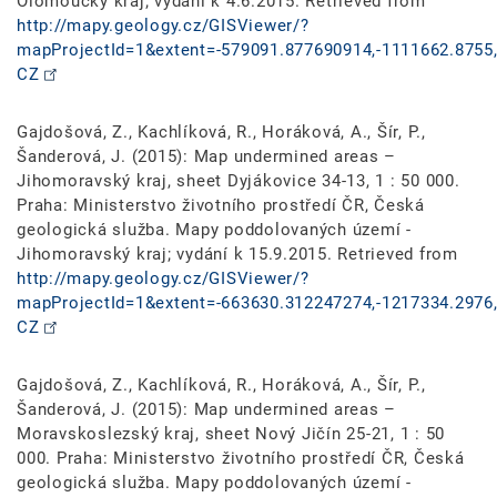
Olomoucký kraj; vydání k 4.6.2015. Retrieved from
http://mapy.geology.cz/GISViewer/?
mapProjectId=1&extent=-579091.877690914,-1111662.8755,
CZ
Gajdošová, Z., Kachlíková, R., Horáková, A., Šír, P.,
Šanderová, J. (2015): Map undermined areas –
Jihomoravský kraj, sheet Dyjákovice 34-13, 1 : 50 000.
Praha: Ministerstvo životního prostředí ČR, Česká
geologická služba. Mapy poddolovaných území -
Jihomoravský kraj; vydání k 15.9.2015. Retrieved from
http://mapy.geology.cz/GISViewer/?
mapProjectId=1&extent=-663630.312247274,-1217334.2976,
CZ
Gajdošová, Z., Kachlíková, R., Horáková, A., Šír, P.,
Šanderová, J. (2015): Map undermined areas –
Moravskoslezský kraj, sheet Nový Jičín 25-21, 1 : 50
000. Praha: Ministerstvo životního prostředí ČR, Česká
geologická služba. Mapy poddolovaných území -