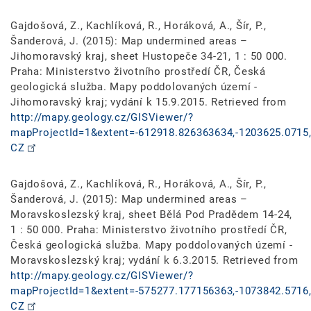
Gajdošová, Z., Kachlíková, R., Horáková, A., Šír, P.,
Šanderová, J. (2015): Map undermined areas –
Jihomoravský kraj, sheet Hustopeče 34-21, 1 : 50 000.
Praha: Ministerstvo životního prostředí ČR, Česká
geologická služba. Mapy poddolovaných území -
Jihomoravský kraj; vydání k 15.9.2015. Retrieved from
http://mapy.geology.cz/GISViewer/?
mapProjectId=1&extent=-612918.826363634,-1203625.0715,
CZ
Gajdošová, Z., Kachlíková, R., Horáková, A., Šír, P.,
Šanderová, J. (2015): Map undermined areas –
Moravskoslezský kraj, sheet Bělá Pod Pradědem 14-24,
1 : 50 000. Praha: Ministerstvo životního prostředí ČR,
Česká geologická služba. Mapy poddolovaných území -
Moravskoslezský kraj; vydání k 6.3.2015. Retrieved from
http://mapy.geology.cz/GISViewer/?
mapProjectId=1&extent=-575277.177156363,-1073842.5716,
CZ