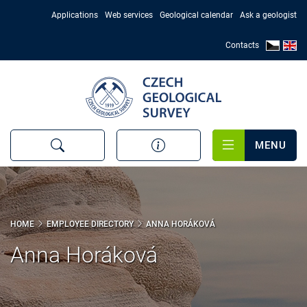
Skip
Applications
Web services
Geological calendar
Ask a geologist
to
main
Contacts
content
MENU
HOME
EMPLOYEE DIRECTORY
ANNA HORÁKOVÁ
Anna Horáková