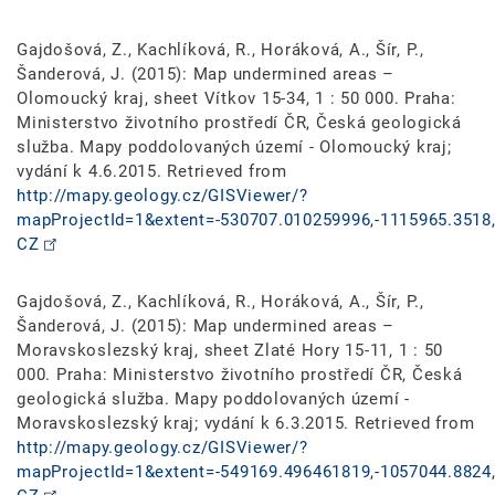
Gajdošová, Z., Kachlíková, R., Horáková, A., Šír, P.,
Šanderová, J. (2015): Map undermined areas –
Olomoucký kraj, sheet Vítkov 15-34, 1 : 50 000. Praha:
Ministerstvo životního prostředí ČR, Česká geologická
služba. Mapy poddolovaných území - Olomoucký kraj;
vydání k 4.6.2015. Retrieved from
http://mapy.geology.cz/GISViewer/?
mapProjectId=1&extent=-530707.010259996,-1115965.3518,
CZ
Gajdošová, Z., Kachlíková, R., Horáková, A., Šír, P.,
Šanderová, J. (2015): Map undermined areas –
Moravskoslezský kraj, sheet Zlaté Hory 15-11, 1 : 50
000. Praha: Ministerstvo životního prostředí ČR, Česká
geologická služba. Mapy poddolovaných území -
Moravskoslezský kraj; vydání k 6.3.2015. Retrieved from
http://mapy.geology.cz/GISViewer/?
mapProjectId=1&extent=-549169.496461819,-1057044.8824,