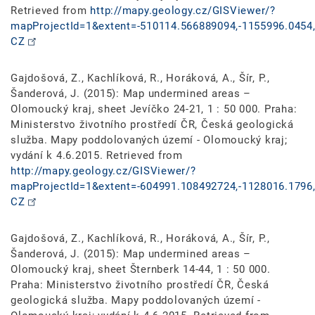
Retrieved from
http://mapy.geology.cz/GISViewer/?
mapProjectId=1&extent=-510114.566889094,-1155996.0454,
CZ
Gajdošová, Z., Kachlíková, R., Horáková, A., Šír, P.,
Šanderová, J. (2015): Map undermined areas –
Olomoucký kraj, sheet Jevíčko 24-21, 1 : 50 000. Praha:
Ministerstvo životního prostředí ČR, Česká geologická
služba. Mapy poddolovaných území - Olomoucký kraj;
vydání k 4.6.2015. Retrieved from
http://mapy.geology.cz/GISViewer/?
mapProjectId=1&extent=-604991.108492724,-1128016.1796,
CZ
Gajdošová, Z., Kachlíková, R., Horáková, A., Šír, P.,
Šanderová, J. (2015): Map undermined areas –
Olomoucký kraj, sheet Šternberk 14-44, 1 : 50 000.
Praha: Ministerstvo životního prostředí ČR, Česká
geologická služba. Mapy poddolovaných území -