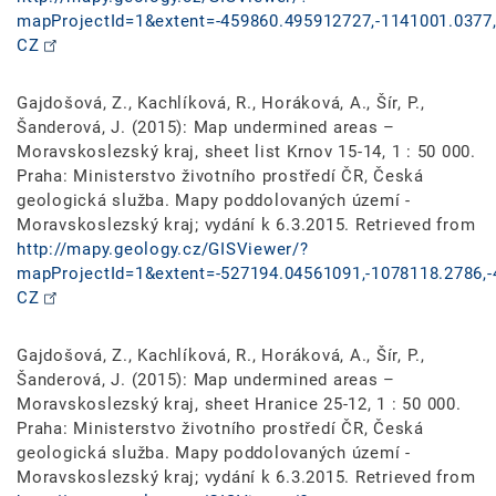
mapProjectId=1&extent=-459860.495912727,-1141001.0377,
CZ
Gajdošová, Z., Kachlíková, R., Horáková, A., Šír, P.,
Šanderová, J. (2015): Map undermined areas –
Moravskoslezský kraj, sheet list Krnov 15-14, 1 : 50 000.
Praha: Ministerstvo životního prostředí ČR, Česká
geologická služba. Mapy poddolovaných území -
Moravskoslezský kraj; vydání k 6.3.2015. Retrieved from
http://mapy.geology.cz/GISViewer/?
mapProjectId=1&extent=-527194.04561091,-1078118.2786,-
CZ
Gajdošová, Z., Kachlíková, R., Horáková, A., Šír, P.,
Šanderová, J. (2015): Map undermined areas –
Moravskoslezský kraj, sheet Hranice 25-12, 1 : 50 000.
Praha: Ministerstvo životního prostředí ČR, Česká
geologická služba. Mapy poddolovaných území -
Moravskoslezský kraj; vydání k 6.3.2015. Retrieved from