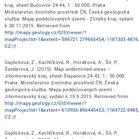
kraj, sheet Bučovice 24-44, 1 : 50 000. Praha:
Ministerstvo životního prostředí ČR, Česká geologická
služba. Mapy poddolovaných území - Zlínský kraj; vydání
k 30.11.2015. Retrieved from
http://mapy.geology.cz/GISViewer/?
mapProjectId=1&extent=-586721.279665454,-1187303.4876,
CZ
Gajdošová, Z., Kachlíková, R., Horáková, A., Šír, P.,
Šanderová, J. (2015): Map undermined areas –
Jihomoravský kraj, sheet Šlapanice 24-43, 1 : 50 000.
Praha: Ministerstvo životního prostředí ČR, Česká
geologická služba. Mapy poddolovaných území -
Jihomoravský kraj; vydání k 15.9.2015. Retrieved from
http://mapy.geology.cz/GISViewer/?
mapProjectId=1&extent=-610936.896445453,-1184722.8485,
CZ
Gajdošová, Z., Kachlíková, R., Horáková, A., Šír, P.,