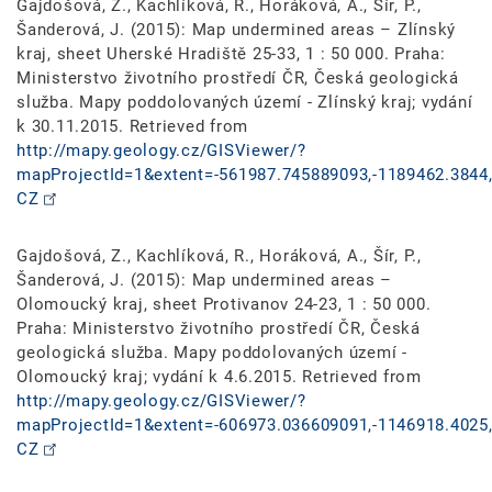
Gajdošová, Z., Kachlíková, R., Horáková, A., Šír, P.,
Šanderová, J. (2015): Map undermined areas – Zlínský
kraj, sheet Uherské Hradiště 25-33, 1 : 50 000. Praha:
Ministerstvo životního prostředí ČR, Česká geologická
služba. Mapy poddolovaných území - Zlínský kraj; vydání
k 30.11.2015. Retrieved from
http://mapy.geology.cz/GISViewer/?
mapProjectId=1&extent=-561987.745889093,-1189462.3844,
CZ
Gajdošová, Z., Kachlíková, R., Horáková, A., Šír, P.,
Šanderová, J. (2015): Map undermined areas –
Olomoucký kraj, sheet Protivanov 24-23, 1 : 50 000.
Praha: Ministerstvo životního prostředí ČR, Česká
geologická služba. Mapy poddolovaných území -
Olomoucký kraj; vydání k 4.6.2015. Retrieved from
http://mapy.geology.cz/GISViewer/?
mapProjectId=1&extent=-606973.036609091,-1146918.4025,
CZ