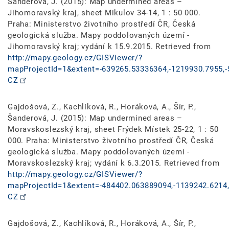
Šanderová, J. (2015): Map undermined areas –
Jihomoravský kraj, sheet Mikulov 34-14, 1 : 50 000.
Praha: Ministerstvo životního prostředí ČR, Česká
geologická služba. Mapy poddolovaných území -
Jihomoravský kraj; vydání k 15.9.2015. Retrieved from
http://mapy.geology.cz/GISViewer/?
mapProjectId=1&extent=-639265.53336364,-1219930.7955,-
CZ
Gajdošová, Z., Kachlíková, R., Horáková, A., Šír, P.,
Šanderová, J. (2015): Map undermined areas –
Moravskoslezský kraj, sheet Frýdek Místek 25-22, 1 : 50
000. Praha: Ministerstvo životního prostředí ČR, Česká
geologická služba. Mapy poddolovaných území -
Moravskoslezský kraj; vydání k 6.3.2015. Retrieved from
http://mapy.geology.cz/GISViewer/?
mapProjectId=1&extent=-484402.063889094,-1139242.6214,
CZ
Gajdošová, Z., Kachlíková, R., Horáková, A., Šír, P.,