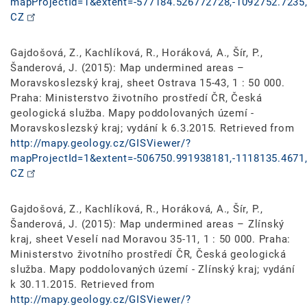
mapProjectId=1&extent=-577184.526772728,-1092752.7235,
CZ
Gajdošová, Z., Kachlíková, R., Horáková, A., Šír, P.,
Šanderová, J. (2015): Map undermined areas –
Moravskoslezský kraj, sheet Ostrava 15-43, 1 : 50 000.
Praha: Ministerstvo životního prostředí ČR, Česká
geologická služba. Mapy poddolovaných území -
Moravskoslezský kraj; vydání k 6.3.2015. Retrieved from
http://mapy.geology.cz/GISViewer/?
mapProjectId=1&extent=-506750.991938181,-1118135.4671,
CZ
Gajdošová, Z., Kachlíková, R., Horáková, A., Šír, P.,
Šanderová, J. (2015): Map undermined areas – Zlínský
kraj, sheet Veselí nad Moravou 35-11, 1 : 50 000. Praha:
Ministerstvo životního prostředí ČR, Česká geologická
služba. Mapy poddolovaných území - Zlínský kraj; vydání
k 30.11.2015. Retrieved from
http://mapy.geology.cz/GISViewer/?