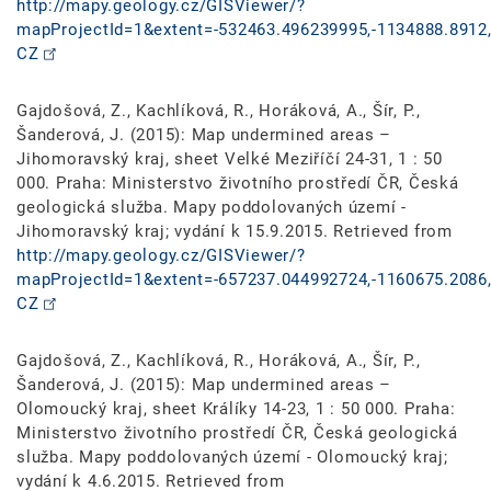
http://mapy.geology.cz/GISViewer/?
mapProjectId=1&extent=-532463.496239995,-1134888.8912,
CZ
Gajdošová, Z., Kachlíková, R., Horáková, A., Šír, P.,
Šanderová, J. (2015): Map undermined areas –
Jihomoravský kraj, sheet Velké Meziříčí 24-31, 1 : 50
000. Praha: Ministerstvo životního prostředí ČR, Česká
geologická služba. Mapy poddolovaných území -
Jihomoravský kraj; vydání k 15.9.2015. Retrieved from
http://mapy.geology.cz/GISViewer/?
mapProjectId=1&extent=-657237.044992724,-1160675.2086,
CZ
Gajdošová, Z., Kachlíková, R., Horáková, A., Šír, P.,
Šanderová, J. (2015): Map undermined areas –
Olomoucký kraj, sheet Králíky 14-23, 1 : 50 000. Praha:
Ministerstvo životního prostředí ČR, Česká geologická
služba. Mapy poddolovaných území - Olomoucký kraj;
vydání k 4.6.2015. Retrieved from