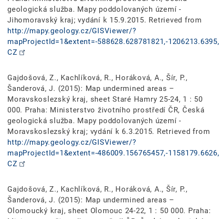
geologická služba. Mapy poddolovaných území -
Jihomoravský kraj; vydání k 15.9.2015. Retrieved from
http://mapy.geology.cz/GISViewer/?
mapProjectId=1&extent=-588628.628781821,-1206213.6395,
CZ
Gajdošová, Z., Kachlíková, R., Horáková, A., Šír, P.,
Šanderová, J. (2015): Map undermined areas –
Moravskoslezský kraj, sheet Staré Hamry 25-24, 1 : 50
000. Praha: Ministerstvo životního prostředí ČR, Česká
geologická služba. Mapy poddolovaných území -
Moravskoslezský kraj; vydání k 6.3.2015. Retrieved from
http://mapy.geology.cz/GISViewer/?
mapProjectId=1&extent=-486009.156765457,-1158179.6626,
CZ
Gajdošová, Z., Kachlíková, R., Horáková, A., Šír, P.,
Šanderová, J. (2015): Map undermined areas –
Olomoucký kraj, sheet Olomouc 24-22, 1 : 50 000. Praha: