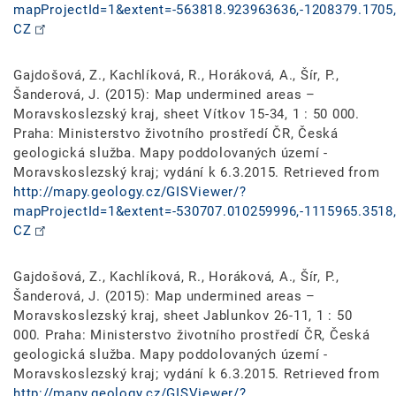
mapProjectId=1&extent=-563818.923963636,-1208379.1705,
CZ
Gajdošová, Z., Kachlíková, R., Horáková, A., Šír, P.,
Šanderová, J. (2015): Map undermined areas –
Moravskoslezský kraj, sheet Vítkov 15-34, 1 : 50 000.
Praha: Ministerstvo životního prostředí ČR, Česká
geologická služba. Mapy poddolovaných území -
Moravskoslezský kraj; vydání k 6.3.2015. Retrieved from
http://mapy.geology.cz/GISViewer/?
mapProjectId=1&extent=-530707.010259996,-1115965.3518,
CZ
Gajdošová, Z., Kachlíková, R., Horáková, A., Šír, P.,
Šanderová, J. (2015): Map undermined areas –
Moravskoslezský kraj, sheet Jablunkov 26-11, 1 : 50
000. Praha: Ministerstvo životního prostředí ČR, Česká
geologická služba. Mapy poddolovaných území -
Moravskoslezský kraj; vydání k 6.3.2015. Retrieved from
http://mapy.geology.cz/GISViewer/?