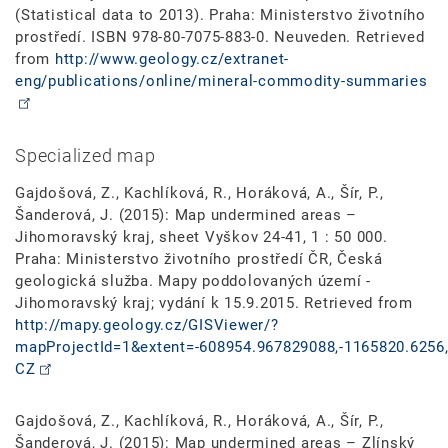
(Statistical data to 2013). Praha: Ministerstvo životního
prostředí. ISBN 978-80-7075-883-0. Neuveden. Retrieved
from
http://www.geology.cz/extranet-
eng/publications/online/mineral-commodity-summaries
Specialized map
Gajdošová, Z., Kachlíková, R., Horáková, A., Šír, P.,
Šanderová, J. (2015): Map undermined areas –
Jihomoravský kraj, sheet Vyškov 24-41, 1 : 50 000.
Praha: Ministerstvo životního prostředí ČR, Česká
geologická služba. Mapy poddolovaných území -
Jihomoravský kraj; vydání k 15.9.2015. Retrieved from
http://mapy.geology.cz/GISViewer/?
mapProjectId=1&extent=-608954.967829088,-1165820.6256,
CZ
Gajdošová, Z., Kachlíková, R., Horáková, A., Šír, P.,
Šanderová, J. (2015): Map undermined areas – Zlínský