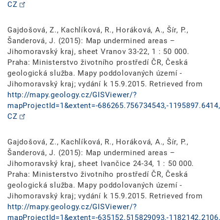
CZ
Gajdošová, Z., Kachlíková, R., Horáková, A., Šír, P.,
Šanderová, J. (2015): Map undermined areas –
Jihomoravský kraj, sheet Vranov 33-22, 1 : 50 000.
Praha: Ministerstvo životního prostředí ČR, Česká
geologická služba. Mapy poddolovaných území -
Jihomoravský kraj; vydání k 15.9.2015. Retrieved from
http://mapy.geology.cz/GISViewer/?
mapProjectId=1&extent=-686265.756734543,-1195897.6414,
CZ
Gajdošová, Z., Kachlíková, R., Horáková, A., Šír, P.,
Šanderová, J. (2015): Map undermined areas –
Jihomoravský kraj, sheet Ivančice 24-34, 1 : 50 000.
Praha: Ministerstvo životního prostředí ČR, Česká
geologická služba. Mapy poddolovaných území -
Jihomoravský kraj; vydání k 15.9.2015. Retrieved from
http://mapy.geology.cz/GISViewer/?
mapProjectId=1&extent=-635152.515829093,-1182142.2106,