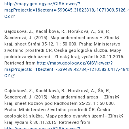
http://mapy.geology.cz/GISViewer/?
mapProjectId=1&extent=-599045.31823818,-1071309.5126,-
CZ
Gajdošová, Z., Kachlíková, R., Horáková, A., Šír, P.,
Šanderová, J. (2015): Map undermined areas – Zlínský
kraj, sheet Strání 35-12, 1 : 50 000. Praha: Ministerstvo
životního prostředí ČR, Česká geologická služba. Mapy
poddolovaných území - Zlínský kraj; vydání k 30.11.2015.
Retrieved from
http://mapy.geology.cz/GISViewer/?
mapProjectId=1&extent=-539489.42734,-1210583.0417,-484
CZ
Gajdošová, Z., Kachlíková, R., Horáková, A., Šír, P.,
Šanderová, J. (2015): Map undermined areas – Zlínský
kraj, sheet Rožnov pod Radhoštěm 25-23, 1 : 50 000.
Praha: Ministerstvo životního prostředí ČR, Česká
geologická služba. Mapy poddolovaných území - Zlínský
kraj; vydání k 30.11.2015. Retrieved from
http://mapy.geology.cz/GISViewer/?