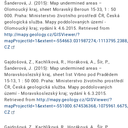
Šanderová, J. (2015): Map undermined areas –
Olomoucký kraj, sheet Moravský Beroun 15-33, 1 : 50
000. Praha: Ministerstvo životního prostředí ČR, Česká
geologická služba. Mapy poddolovaných území -
Olomoucký kraj; vydání k 4.6.2015. Retrieved from
http://mapy.geology.cz/GISViewer/?
mapProjectId=1&extent=-554663.031987274,-1113795.2388,
CZ
Gajdošová, Z., Kachlíková, R., Horáková, A., Šír, P.,
Šanderová, J. (2015): Map undermined areas –
Moravskoslezský kraj, sheet list Vrbno pod Pradědem
15-13, 1 : 50 000. Praha: Ministerstvo životního prostředí
ČR, Česká geologická služba. Mapy poddolovaných
území - Moravskoslezský kraj; vydání k 6.3.2015.
Retrieved from
http://mapy.geology.cz/GISViewer/?
mapProjectId=1&extent=-551000.674536368,-1075961.6675,
CZ
Gajdošová, Z., Kachlíková, R., Horáková, A., Šír, P.,