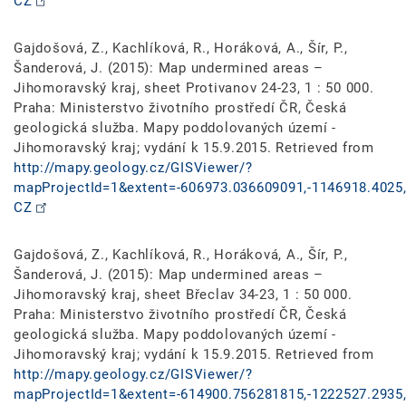
CZ
Gajdošová, Z., Kachlíková, R., Horáková, A., Šír, P.,
Šanderová, J. (2015): Map undermined areas –
Jihomoravský kraj, sheet Protivanov 24-23, 1 : 50 000.
Praha: Ministerstvo životního prostředí ČR, Česká
geologická služba. Mapy poddolovaných území -
Jihomoravský kraj; vydání k 15.9.2015. Retrieved from
http://mapy.geology.cz/GISViewer/?
mapProjectId=1&extent=-606973.036609091,-1146918.4025,
CZ
Gajdošová, Z., Kachlíková, R., Horáková, A., Šír, P.,
Šanderová, J. (2015): Map undermined areas –
Jihomoravský kraj, sheet Břeclav 34-23, 1 : 50 000.
Praha: Ministerstvo životního prostředí ČR, Česká
geologická služba. Mapy poddolovaných území -
Jihomoravský kraj; vydání k 15.9.2015. Retrieved from
http://mapy.geology.cz/GISViewer/?
mapProjectId=1&extent=-614900.756281815,-1222527.2935,