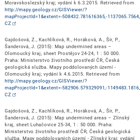
Moravskoslezský kraj; vydání k 6.3.2015. Retrieved from
http://mapy.geology.cz/GISViewer/?
mapProjectId=1&extent=-508432.781616365,-1137065.7564,
CZ
Gajdošová, Z., Kachlíková, R., Horáková, A., Šír, P.,
Šanderová, J. (2015): Map undermined areas –
Olomoucký kraj, sheet Prostějov 24-24, 1 : 50 000.
Praha: Ministerstvo životního prostředí ČR, Česká
geologická služba. Mapy poddolovaných území -
Olomoucký kraj; vydání k 4.6.2015. Retrieved from
http://mapy.geology.cz/GISViewer/?
mapProjectId=1&extent=-582906.579329091,-1149483.1816,
CZ
Gajdošová, Z., Kachlíková, R., Horáková, A., Šír, P.,
Šanderová, J. (2015): Map undermined areas – Zlínský
kraj, sheet Luhačovice 25-34, 1 : 50 000. Praha:
Ministerstvo životního prostředí ČR, Česká geologická
služba. Mapy poddolovaných území - Zlínský kraj; vydání