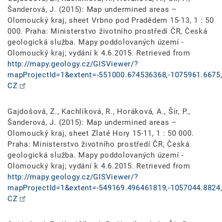
Šanderová, J. (2015): Map undermined areas –
Olomoucký kraj, sheet Vrbno pod Pradědem 15-13, 1 : 50
000. Praha: Ministerstvo životního prostředí ČR, Česká
geologická služba. Mapy poddolovaných území -
Olomoucký kraj; vydání k 4.6.2015. Retrieved from
http://mapy.geology.cz/GISViewer/?
mapProjectId=1&extent=-551000.674536368,-1075961.6675,
CZ
Gajdošová, Z., Kachlíková, R., Horáková, A., Šír, P.,
Šanderová, J. (2015): Map undermined areas –
Olomoucký kraj, sheet Zlaté Hory 15-11, 1 : 50 000.
Praha: Ministerstvo životního prostředí ČR, Česká
geologická služba. Mapy poddolovaných území -
Olomoucký kraj; vydání k 4.6.2015. Retrieved from
http://mapy.geology.cz/GISViewer/?
mapProjectId=1&extent=-549169.496461819,-1057044.8824,
CZ