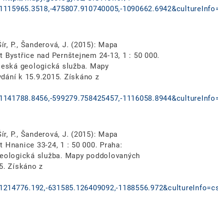
1115965.3518,-475807.910740005,-1090662.6942&cultureInfo
ír, P., Šanderová, J. (2015): Mapa
 Bystřice nad Pernštejnem 24-13, 1 : 50 000.
 Česká geologická služba. Mapy
dání k 15.9.2015. Získáno z
1141788.8456,-599279.758425457,-1116058.8944&cultureInfo
ír, P., Šanderová, J. (2015): Mapa
 Hnanice 33-24, 1 : 50 000. Praha:
 geologická služba. Mapy poddolovaných
5. Získáno z
1214776.192,-631585.126409092,-1188556.972&cultureInfo=c