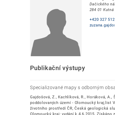
Dačického ná
284 01 Kutná
+420 327 512
zuzana.gajdo
Publikační výstupy
Specializované mapy s odborným ob
Gajdošová, Z., Kachlíková, R., Horáková, A., Š
poddolovaných území - Olomoucký kraj;list Ví
životního prostředí ČR, Česká geologická s
Olomoucký kraj; vydání k 4.6.2015. Získáno 