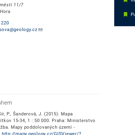
I
městí 11/7
 Hora
Pu
 220
sova@geology.cz
sahem
ír, P., Šanderová, J. (2015): Mapa
tkov 15-34, 1 : 50 000. Praha: Ministerstvo
lužba. Mapy poddolovaných území -
z
http://mapy.geology.cz/GISViewer/?