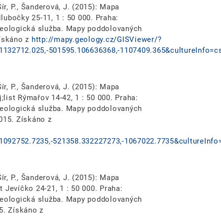
ír, P., Šanderová, J. (2015): Mapa
ubočky 25-11, 1 : 50 000. Praha:
 geologická služba. Mapy poddolovaných
Získáno z
http://mapy.geology.cz/GISViewer/?
1132712.025,-501595.106636368,-1107409.365&cultureInfo=c
ír, P., Šanderová, J. (2015): Mapa
list Rýmařov 14-42, 1 : 50 000. Praha:
 geologická služba. Mapy poddolovaných
015. Získáno z
1092752.7235,-521358.332227273,-1067022.7735&cultureInfo
ír, P., Šanderová, J. (2015): Mapa
 Jevíčko 24-21, 1 : 50 000. Praha:
 geologická služba. Mapy poddolovaných
5. Získáno z