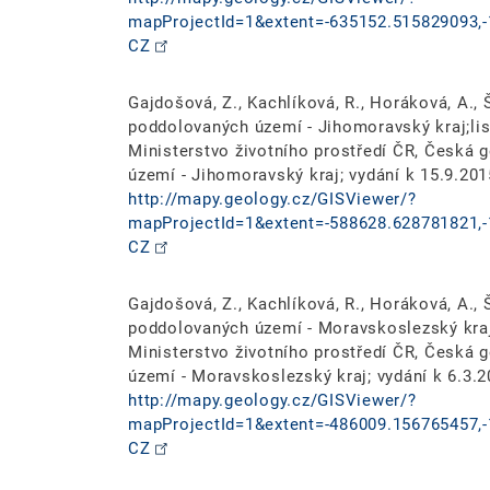
mapProjectId=1&extent=-635152.515829093,-
CZ
Gajdošová, Z., Kachlíková, R., Horáková, A., Š
poddolovaných území - Jihomoravský kraj;list
Ministerstvo životního prostředí ČR, Česká
území - Jihomoravský kraj; vydání k 15.9.201
http://mapy.geology.cz/GISViewer/?
mapProjectId=1&extent=-588628.628781821,-
CZ
Gajdošová, Z., Kachlíková, R., Horáková, A., Š
poddolovaných území - Moravskoslezský kraj;l
Ministerstvo životního prostředí ČR, Česká
území - Moravskoslezský kraj; vydání k 6.3.2
http://mapy.geology.cz/GISViewer/?
mapProjectId=1&extent=-486009.156765457,-
CZ