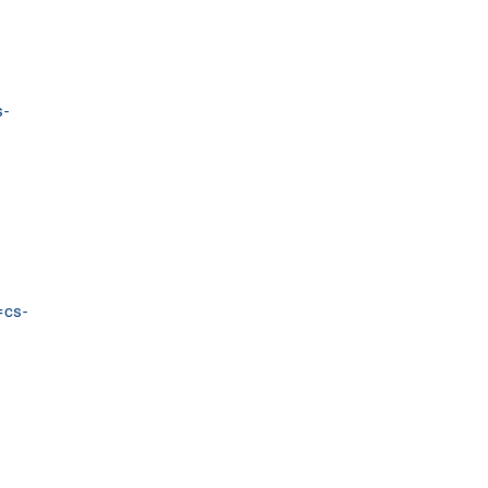
s-
=cs-