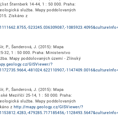
ist Šternberk 14-44, 1 : 50 000. Praha:
 geologická služba. Mapy poddolovaných
015. Získáno z
1111662.8755,-523245.036309087,-1085923.4095&cultureInfo
ír, P., Šanderová, J. (2015): Mapa
25-32, 1 : 50 000. Praha: Ministerstvo
užba. Mapy poddolovaných území - Zlínský
apy.geology.cz/GISViewer/?
1172735.9664,-481024.622110907,-1147409.0016&cultureInfo
ír, P., Šanderová, J. (2015): Mapa
ské Meziříčí 25-14, 1 : 50 000. Praha:
 geologická služba. Mapy poddolovaných
ískáno z
http://mapy.geology.cz/GISViewer/?
1153812.4283,-479285.717185456,-1128493.5647&cultureInfo