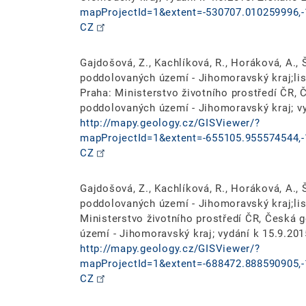
mapProjectId=1&extent=-530707.010259996,-
CZ
Gajdošová, Z., Kachlíková, R., Horáková, A., Š
poddolovaných území - Jihomoravský kraj;list
Praha: Ministerstvo životního prostředí ČR,
poddolovaných území - Jihomoravský kraj; vy
http://mapy.geology.cz/GISViewer/?
mapProjectId=1&extent=-655105.955574544,-
CZ
Gajdošová, Z., Kachlíková, R., Horáková, A., Š
poddolovaných území - Jihomoravský kraj;list
Ministerstvo životního prostředí ČR, Česká
území - Jihomoravský kraj; vydání k 15.9.201
http://mapy.geology.cz/GISViewer/?
mapProjectId=1&extent=-688472.888590905,-
CZ