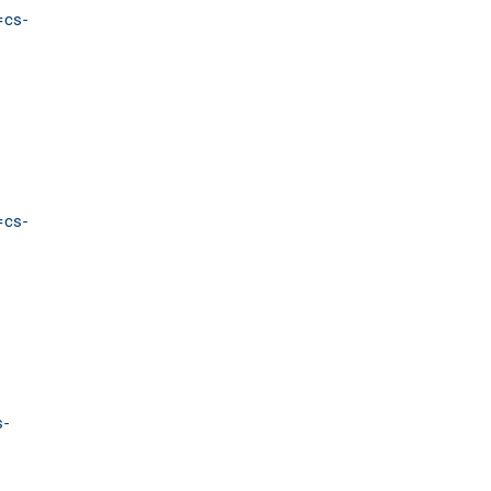
=cs-
=cs-
s-