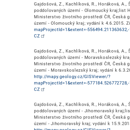
Gajdošová, Z., Kachlíková, R., Horáková, A., Š
poddolovaných území - Olomoucký kraj;list Hl
Ministerstvo životního prostředí ČR, Česká
území - Olomoucký kraj; vydání k 4.6.2015. 
mapProjectId=1&extent=-556494.211363632,-
CZ
Gajdošová, Z., Kachlíková, R., Horáková, A., Š
poddolovaných území - Moravskoslezský kraj;
Ministerstvo životního prostředí ČR, Česká
území - Moravskoslezský kraj; vydání k 6.3.2
http://mapy.geology.cz/GISViewer/?
mapProjectId=1&extent=-577184.526772728,-
CZ
Gajdošová, Z., Kachlíková, R., Horáková, A., Š
poddolovaných území - Jihomoravský kraj;list
Ministerstvo životního prostředí ČR, Česká
území - Jihomoravský kraj; vydání k 15.9.201