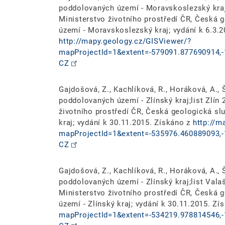
poddolovaných území - Moravskoslezský kraj;l
Ministerstvo životního prostředí ČR, Česká
území - Moravskoslezský kraj; vydání k 6.3.2
http://mapy.geology.cz/GISViewer/?
mapProjectId=1&extent=-579091.877690914,-
CZ
Gajdošová, Z., Kachlíková, R., Horáková, A., Š
poddolovaných území - Zlínský kraj;list Zlín 
životního prostředí ČR, Česká geologická sl
kraj; vydání k 30.11.2015. Získáno z
http://m
mapProjectId=1&extent=-535976.460889093,-
CZ
Gajdošová, Z., Kachlíková, R., Horáková, A., Š
poddolovaných území - Zlínský kraj;list Valaš
Ministerstvo životního prostředí ČR, Česká
území - Zlínský kraj; vydání k 30.11.2015. Z
mapProjectId=1&extent=-534219.978814546,-