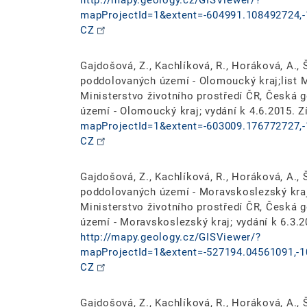
http://mapy.geology.cz/GISViewer/?
mapProjectId=1&extent=-604991.108492724,-
CZ
Gajdošová, Z., Kachlíková, R., Horáková, A., Š
poddolovaných území - Olomoucký kraj;list Mo
Ministerstvo životního prostředí ČR, Česká
území - Olomoucký kraj; vydání k 4.6.2015. 
mapProjectId=1&extent=-603009.176772727,-
CZ
Gajdošová, Z., Kachlíková, R., Horáková, A., Š
poddolovaných území - Moravskoslezský kraj;l
Ministerstvo životního prostředí ČR, Česká
území - Moravskoslezský kraj; vydání k 6.3.2
http://mapy.geology.cz/GISViewer/?
mapProjectId=1&extent=-527194.04561091,-1
CZ
Gajdošová, Z., Kachlíková, R., Horáková, A., Š