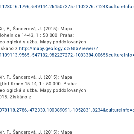
1128016.1796,-549144.264507275,-1102276.7124&cultureInfo
ír, P., Šanderová, J. (2015): Mapa
helnice 14-43, 1 : 50 000. Praha:
 geologická služba. Mapy poddolovaných
Získáno z
http://mapy.geology.cz/GISViewer/?
1109113.9565,-547182.982227272,-1083384.0065&cultureInfo
ír, P., Šanderová, J. (2015): Mapa
ist Krnov 15-14, 1 : 50 000. Praha:
 geologická služba. Mapy poddolovaných
015. Získáno z
078118.2786,-472330.100389091,-1052831.8234&cultureInfo=
ír, P., Šanderová, J. (2015): Mapa