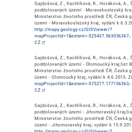
Gajdošová, Z., Kachlíková, R., Horáková, A., Š
poddolovaných území - Moravskoslezský kraj;l
Ministerstvo životního prostředí ČR, Česká
území - Moravskoslezský kraj; vydání k 6.3.2
http://mapy.geology.cz/GISViewer/?
mapProjectId=1&extent=-525437.563036367,-
CZ
Gajdošová, Z., Kachlíková, R., Horáková, A., Š
poddolovaných území - Olomoucký kraj;list B
Ministerstvo životního prostředí ČR, Česká
území - Olomoucký kraj; vydání k 4.6.2015. 
mapProjectId=1&extent=-575277.177156363,-
CZ
Gajdošová, Z., Kachlíková, R., Horáková, A., Š
poddolovaných území - Jihomoravský kraj;list
Ministerstvo životního prostředí ČR, Česká
území - Jihomoravský kraj; vydání k 15.9.201
http://mapy.geology.cz/GISViewer/?