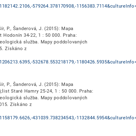
1182142.2106,-579264.378170908,-1156383.7114&cultureInfo
ír, P., Šanderová, J. (2015): Mapa
 Hodonín 34-22, 1 : 50 000. Praha:
 geologická služba. Mapy poddolovaných
5. Získáno z
1206213.6395,-532678.553218179,-1180426.5935&cultureInfo
ír, P., Šanderová, J. (2015): Mapa
ist Staré Hamry 25-24, 1 : 50 000. Praha:
 geologická služba. Mapy poddolovaných
015. Získáno z
1158179.6626,-431039.738234543,-1132844.5954&cultureInfo