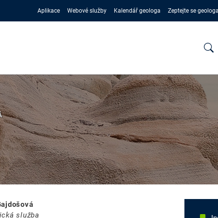
Aplikace
Webové služby
Kalendář geologa
Zeptejte se geolog
Á
Gajdošová
ická služba