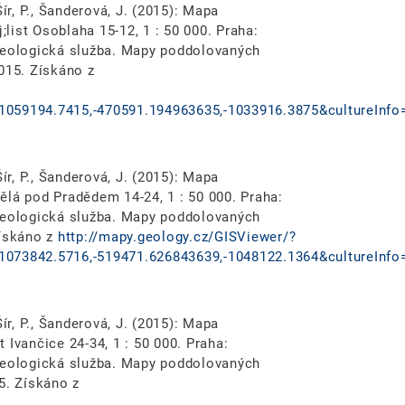
ír, P., Šanderová, J. (2015): Mapa
ist Osoblaha 15-12, 1 : 50 000. Praha:
 geologická služba. Mapy poddolovaných
015. Získáno z
1059194.7415,-470591.194963635,-1033916.3875&cultureInfo
ír, P., Šanderová, J. (2015): Mapa
ělá pod Pradědem 14-24, 1 : 50 000. Praha:
 geologická služba. Mapy poddolovaných
Získáno z
http://mapy.geology.cz/GISViewer/?
1073842.5716,-519471.626843639,-1048122.1364&cultureInfo
ír, P., Šanderová, J. (2015): Mapa
 Ivančice 24-34, 1 : 50 000. Praha:
 geologická služba. Mapy poddolovaných
5. Získáno z