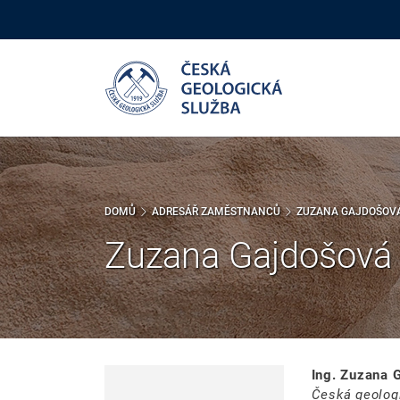
Přejít
k
hlavnímu
obsahu
DOMŮ
ADRESÁŘ ZAMĚSTNANCŮ
ZUZANA GAJDOŠOV
Zuzana Gajdošová
Ing. Zuzana 
Česká geolog