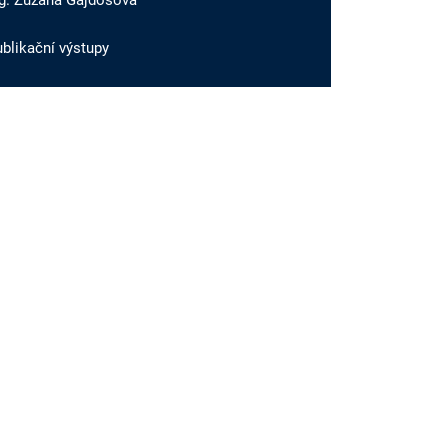
ng. Zuzana Gajdošová
blikační výstupy