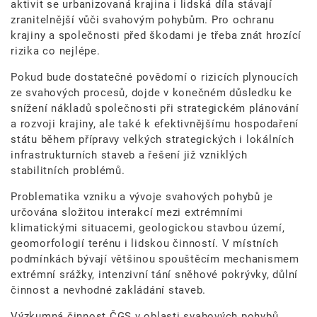
aktivit se urbanizovaná krajina i lidská díla stávají
zranitelnější vůči svahovým pohybům. Pro ochranu
krajiny a společnosti před škodami je třeba znát hrozící
rizika co nejlépe.
Pokud bude dostatečné povědomí o rizicích plynoucích
ze svahových procesů, dojde v konečném důsledku ke
snížení nákladů společnosti při strategickém plánování
a rozvoji krajiny, ale také k efektivnějšímu hospodaření
státu během přípravy velkých strategických i lokálních
infrastrukturních staveb a řešení již vzniklých
stabilitních problémů.
Problematika vzniku a vývoje svahových pohybů je
určována složitou interakcí mezi extrémními
klimatickými situacemi, geologickou stavbou území,
geomorfologií terénu i lidskou činností. V místních
podmínkách bývají většinou spouštěcím mechanismem
extrémní srážky, intenzivní tání sněhové pokrývky, důlní
činnost a nevhodné zakládání staveb.
Výzkumná činnost ČGS v oblasti svahových pohybů