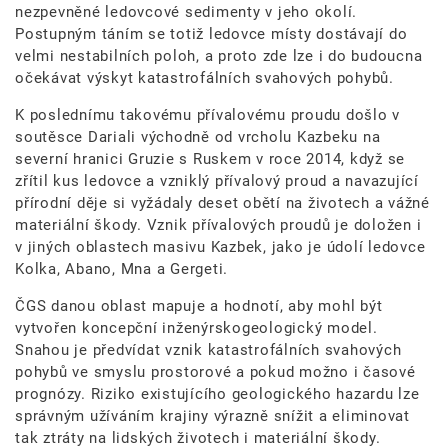
nezpevněné ledovcové sedimenty v jeho okolí.
Postupným táním se totiž ledovce místy dostávají do
velmi nestabilních poloh, a proto zde lze i do budoucna
očekávat výskyt katastrofálních svahových pohybů.
K poslednímu takovému přívalovému proudu došlo v
soutěsce Dariali východně od vrcholu Kazbeku na
severní hranici Gruzie s Ruskem v roce 2014, když se
zřítil kus ledovce a vzniklý přívalový proud a navazující
přírodní děje si vyžádaly deset obětí na životech a vážné
materiální škody. Vznik přívalových proudů je doložen i
v jiných oblastech masivu Kazbek, jako je údolí ledovce
Kolka, Abano, Mna a Gergeti.
ČGS danou oblast mapuje a hodnotí, aby mohl být
vytvořen koncepční inženýrskogeologický model.
Snahou je předvídat vznik katastrofálních svahových
pohybů ve smyslu prostorové a pokud možno i časové
prognózy. Riziko existujícího geologického hazardu lze
správným užíváním krajiny výrazně snížit a eliminovat
tak ztráty na lidských životech i materiální škody.