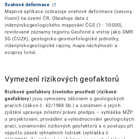
Svahové deformace
Mapová aplikace zobrazuje svahové deformace (sesuvy,
řícení) na území ČR. Obsahuje data z
inženýrskogeologického mapování ČGS (1 : 10 000),
revidované záznamy registru Geofond a vrstvy jako DMR
5G (ČÚZK), geologicko-geomorfologické jednotky,
inženýrskogeologické rajony, mapa náchylnosti a
soupisy lomů.
Vymezení rizikových geofaktorů
Rizikové geofaktory životního prostředí
(
rizikové
geofaktory
) jsou vymezeny zákonem o geologických
pracích (zákon č. 62/1988 Sb.) a oznámení o jejich
zjištění upravuje zvláštní právní předpis – vyhláška MŽP
o projektování, provádění a vyhodnocování geologických
prací, oznamování rizikových geofaktorů a o postupu při
výpočtu zásob výhradních ložisek (vyhláška č.