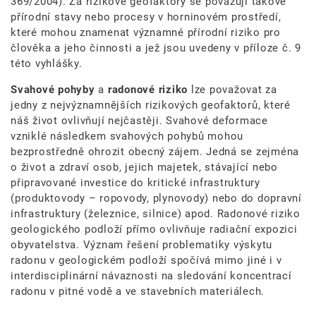
369/2004). Za rizikové geofaktory se považují takové
přírodní stavy nebo procesy v horninovém prostředí,
které mohou znamenat významné přírodní riziko pro
člověka a jeho činnosti a jež jsou uvedeny v příloze č. 9
této vyhlášky.
Svahové pohyby
a
radonové riziko
lze považovat za
jedny z nejvýznamnějších rizikových geofaktorů, které
náš život ovlivňují nejčastěji. Svahové deformace
vzniklé následkem svahových pohybů mohou
bezprostředně ohrozit obecný zájem. Jedná se zejména
o život a zdraví osob, jejich majetek, stávající nebo
připravované investice do kritické infrastruktury
(produktovody – ropovody, plynovody) nebo do dopravní
infrastruktury (železnice, silnice) apod. Radonové riziko
geologického podloží přímo ovlivňuje radiační expozici
obyvatelstva. Význam řešení problematiky výskytu
radonu v geologickém podloží spočívá mimo jiné i v
interdisciplinární návaznosti na sledování koncentrací
radonu v pitné vodě a ve stavebních materiálech.