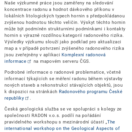
Naše výzkumné práce jsou zaměřeny na sledování
koncentrace radonu a hodnot dávkového příkonu v
lokálních litologických typech hornin s předpokládanou
zvýšenou hodnotou těchto veličin. Výskyt těchto hornin
může být podmíněn strukturními podmínkami i kontakty
hornin s výrazně rozdílnou kategorií radonového rizika.
Výsledky výzkumu slouží jako podklad pro aktualizaci
map a v případě potvrzení zvýšeného radonového rizika
jsou zveřejněny v aplikaci
Komplexní radonová
informace
na mapovém serveru ČGS.
Podrobné informace o radonové problematice, včetně
informací týkajících se měření radonu během výstavby
nových staveb a rekonstrukcí stávajících objektů, jsou
k dispozici na stránkách
Radonového programu České
republiky
.
Česká geologická služba se ve spolupráci s kolegy ze
společnosti RADON v.o.s. podílí na pořádání
pravidelného workshopu s mezinárodní účastí „
The
international workshop on the Geological Aspects of