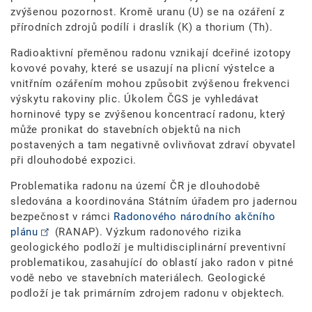
zvýšenou pozornost. Kromě uranu (U) se na ozáření z
přírodních zdrojů podílí i draslík (K) a thorium (Th).
Radioaktivní přeměnou radonu vznikají dceřiné izotopy
kovové povahy, které se usazují na plicní výstelce a
vnitřním ozářením mohou způsobit zvýšenou frekvenci
výskytu rakoviny plic. Úkolem ČGS je vyhledávat
horninové typy se zvýšenou koncentrací radonu, který
může pronikat do stavebních objektů na nich
postavených a tam negativně ovlivňovat zdraví obyvatel
při dlouhodobé expozici.
Problematika radonu na území ČR je dlouhodobě
sledována a koordinována Státním úřadem pro jadernou
bezpečnost v rámci
Radonového národního akčního
plánu
(RANAP). Výzkum radonového rizika
geologického podloží je multidisciplinární preventivní
problematikou, zasahující do oblastí jako radon v pitné
vodě nebo ve stavebních materiálech. Geologické
podloží je tak primárním zdrojem radonu v objektech.