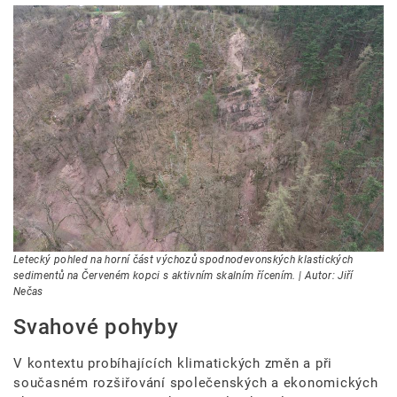
Letecký pohled na horní část výchozů spodnodevonských klastických
sedimentů na Červeném kopci s aktivním skalním řícením. | Autor: Jiří
Nečas
Svahové pohyby
V kontextu probíhajících klimatických změn a při
současném rozšiřování společenských a ekonomických