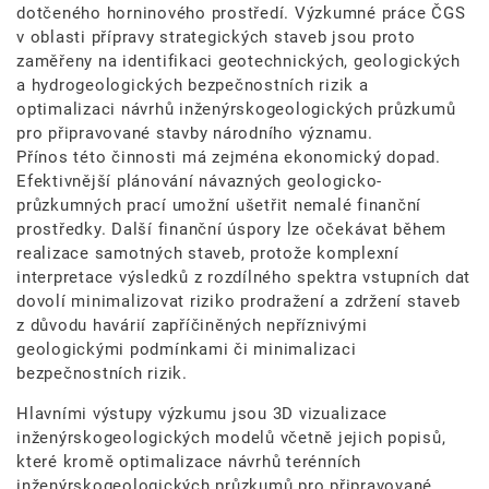
dotčeného horninového prostředí. Výzkumné práce ČGS
v oblasti přípravy strategických staveb jsou proto
zaměřeny na identifikaci geotechnických, geologických
a hydrogeologických bezpečnostních rizik a
optimalizaci návrhů inženýrskogeologických průzkumů
pro připravované stavby národního významu.
Přínos této činnosti má zejména ekonomický dopad.
Efektivnější plánování návazných geologicko-
průzkumných prací umožní ušetřit nemalé finanční
prostředky. Další finanční úspory lze očekávat během
realizace samotných staveb, protože komplexní
interpretace výsledků z rozdílného spektra vstupních dat
dovolí minimalizovat riziko prodražení a zdržení staveb
z důvodu havárií zapříčiněných nepříznivými
geologickými podmínkami či minimalizaci
bezpečnostních rizik.
Hlavními výstupy výzkumu jsou 3D vizualizace
inženýrskogeologických modelů včetně jejich popisů,
které kromě optimalizace návrhů terénních
inženýrskogeologických průzkumů pro připravované