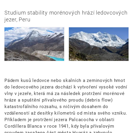
Studium stability morénových hrází ledovcových
jezer, Peru
Pádem kusů ledovce nebo skalních a zeminových hmot
do ledovcového jezera dochází k vytvoření vysoké vodní
vlny v jezeře, která má za následek protržení morénové
hráze a spuštění přívalového proudu (debris flow)
katastrofálního rozsahu, s ničivým dosahem do
vzdáleností až desítky kilometrů od místa svého vzniku.
Příkladem je protržení jezera Palcacocha v oblasti
Cordillera Blanca v roce 1941, kdy byla přívalovým
proudem zasažena část města Huaráz a zahynulo