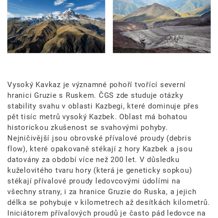
Vysoký Kavkaz je významné pohoří tvořící severní
hranici Gruzie s Ruskem. ČGS zde studuje otázky
stability svahu v oblasti Kazbegi, které dominuje přes
pět tisíc metrů vysoký Kazbek. Oblast má bohatou
historickou zkušenost se svahovými pohyby.
Nejničivější jsou obrovské přívalové proudy (debris
flow), které opakovaně stékají z hory Kazbek a jsou
datovány za období více než 200 let. V důsledku
kuželovitého tvaru hory (která je geneticky sopkou)
stékají přívalové proudy ledovcovými údolími na
všechny strany, i za hranice Gruzie do Ruska, a jejich
délka se pohybuje v kilometrech až desítkách kilometrů.
Iniciátorem přívalových proudů je často pád ledovce na