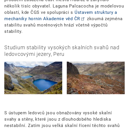
několik tisíc obyvatel. Laguna Palcacocha je modelovou
oblastí, kde ČGS ve spolupráci s
Ústavem struktury a
mechaniky hornin Akademie věd ČR
zkoumá zejména
stabilitu svahů morénových hrází včetně výpočtů
stability.
Studium stability vysokých skalních svahů nad
ledovcovými jezery, Peru
S ústupem ledovců jsou obnažovány vysoké skalní
svahy a stěny, které jsou z dlouhodobého hlediska
nestabilní. Zatím jsou velká skalní řícení těchto svahů