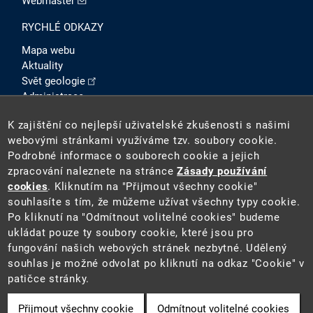
Webmaster
RYCHLÉ ODKAZY
Mapa webu
Aktuality
Svět geologie
Administrace
Intranet
K zajištění co nejlepší uživatelské zkušenosti s našimi
SOCIÁLNÍ SÍTĚ
webovými stránkami využíváme tzv. soubory cookie.
Podrobné informace o souborech cookie a jejich
zpracování naleznete na stránce
Zásady používání
cookies
. Kliknutím na "Přijmout všechny cookie"
souhlasíte s tím, že můžeme užívat všechny typy cookie.
Po kliknutí na "Odmítnout volitelné cookies" budeme
ukládat pouze ty soubory cookie, které jsou pro
fungování našich webových stránek nezbytné. Udělený
2026 ©
Česká geologická služba
(ČGS). ČGS je státní
souhlas je možné odvolat po kliknutí na odkaz "Cookie" v
příspěvkovou organizací pověřenou výkonem státní
patičce stránky.
geologické služby na území ČR.
Přijmout všechny cookie
Odmítnout volitelné cookies