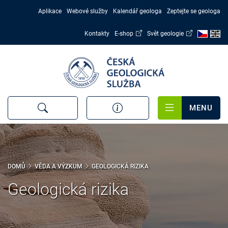
Přejít
Aplikace
Webové služby
Kalendář geologa
Zeptejte se geologa
k
hlavnímu
Kontakty
E-shop
Svět geologie
obsahu
MENU
DOMŮ
VĚDA A VÝZKUM
GEOLOGICKÁ RIZIKA
Geologická rizika