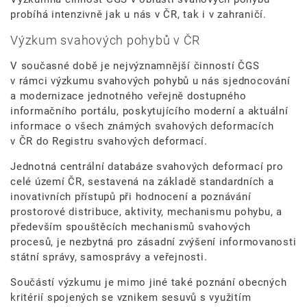
probíhá intenzivně jak u nás v ČR, tak i v zahraničí.
Výzkum svahových pohybů v ČR
V současné době je nejvýznamnější činností ČGS
v rámci výzkumu svahových pohybů u nás sjednocování
a modernizace jednotného veřejně dostupného
informačního portálu, poskytujícího moderní a aktuální
informace o všech známých svahových deformacích
v ČR do Registru svahových deformací.
Jednotná centrální databáze svahových deformací pro
celé území ČR, sestavená na základě standardních a
inovativních přístupů při hodnocení a poznávání
prostorové distribuce, aktivity, mechanismu pohybu, a
především spouštěcích mechanismů svahových
procesů, je nezbytná pro zásadní zvýšení informovanosti
státní správy, samosprávy a veřejnosti.
Součástí výzkumu je mimo jiné také poznání obecných
kritérií spojených se vznikem sesuvů s využitím