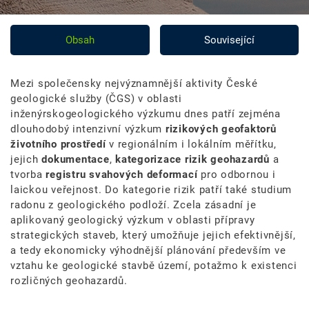
Obsah
Související
Mezi společensky nejvýznamnější aktivity České
geologické služby (ČGS) v oblasti
inženýrskogeologického výzkumu dnes patří zejména
dlouhodobý intenzivní výzkum
rizikových geofaktorů
životního prostředí
v regionálním i lokálním měřítku,
jejich
dokumentace
,
kategorizace rizik geohazardů
a
tvorba
registru svahových deformací
pro odbornou i
laickou veřejnost. Do kategorie rizik patří také studium
radonu z geologického podloží. Zcela zásadní je
aplikovaný geologický výzkum v oblasti přípravy
strategických staveb, který umožňuje jejich efektivnější,
a tedy ekonomicky výhodnější plánování především ve
vztahu ke geologické stavbě území, potažmo k existenci
rozličných geohazardů.