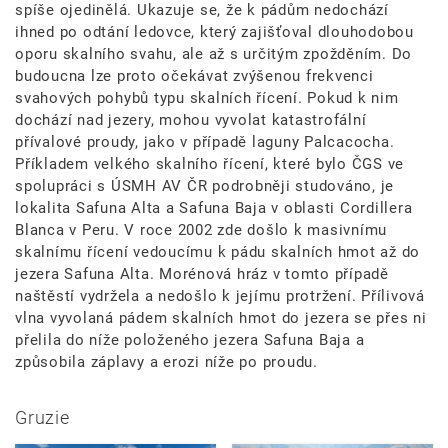
spíše ojedinělá. Ukazuje se, že k pádům nedochází
ihned po odtání ledovce, který zajišťoval dlouhodobou
oporu skalního svahu, ale až s určitým zpožděním. Do
budoucna lze proto očekávat zvýšenou frekvenci
svahových pohybů typu skalních řícení. Pokud k nim
dochází nad jezery, mohou vyvolat katastrofální
přívalové proudy, jako v případě laguny Palcacocha.
Příkladem velkého skalního řícení, které bylo ČGS ve
spolupráci s ÚSMH AV ČR podrobněji studováno, je
lokalita Safuna Alta a Safuna Baja v oblasti Cordillera
Blanca v Peru. V roce 2002 zde došlo k masivnímu
skalnímu řícení vedoucímu k pádu skalních hmot až do
jezera Safuna Alta. Morénová hráz v tomto případě
naštěstí vydržela a nedošlo k jejímu protržení. Přílivová
vlna vyvolaná pádem skalních hmot do jezera se přes ni
přelila do níže položeného jezera Safuna Baja a
způsobila záplavy a erozi níže po proudu.
Gruzie