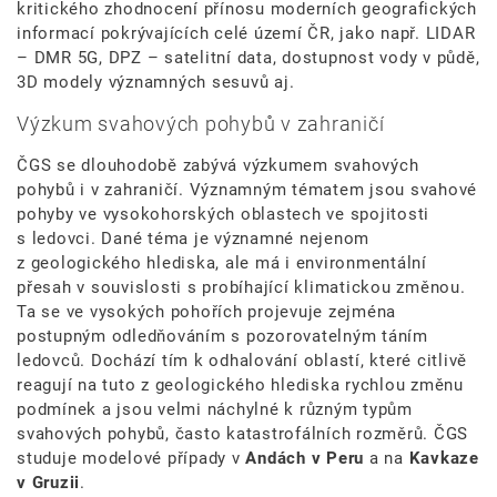
kritického zhodnocení přínosu moderních geografických
informací pokrývajících celé území ČR, jako např. LIDAR
– DMR 5G, DPZ – satelitní data, dostupnost vody v půdě,
3D modely významných sesuvů aj.
Výzkum svahových pohybů v zahraničí
ČGS se dlouhodobě zabývá výzkumem svahových
pohybů i v zahraničí. Významným tématem jsou svahové
pohyby ve vysokohorských oblastech ve spojitosti
s ledovci. Dané téma je významné nejenom
z geologického hlediska, ale má i environmentální
přesah v souvislosti s probíhající klimatickou změnou.
Ta se ve vysokých pohořích projevuje zejména
postupným odledňováním s pozorovatelným táním
ledovců. Dochází tím k odhalování oblastí, které citlivě
reagují na tuto z geologického hlediska rychlou změnu
podmínek a jsou velmi náchylné k různým typům
svahových pohybů, často katastrofálních rozměrů. ČGS
studuje modelové případy v
Andách v Peru
a na
Kavkaze
v Gruzii
.