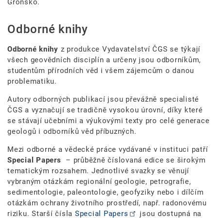
Grónsko.
Odborné knihy
Odborné knihy
z produkce Vydavatelství ČGS se týkají
všech geovědních disciplín a určeny jsou odborníkům,
studentům přírodních věd i všem zájemcům o danou
problematiku.
Autory odborných publikací jsou převážně specialisté
ČGS a vyznačují se tradičně vysokou úrovní, díky které
se stávají učebními a výukovými texty pro celé generace
geologů i odborníků věd příbuzných.
Mezi odborné a vědecké práce vydávané v instituci patří
Special Papers
– průběžně číslovaná edice se širokým
tematickým rozsahem. Jednotlivé svazky se věnují
vybraným otázkám regionální geologie, petrografie,
sedimentologie, paleontologie, geofyziky nebo i dílčím
otázkám ochrany životního prostředí, např. radonovému
riziku. Starší čísla
Special Papers
jsou dostupná na