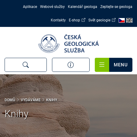
Přejít
Aplikace
Webové služby
Kalendář geologa
Zeptejte se geologa
k
hlavnímu
Kontakty
E-shop
Svět geologie
obsahu
MENU
DOMŮ
VYDÁVÁME
KNIHY
Knihy