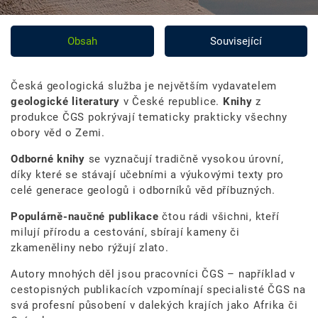
Obsah
Související
Česká geologická služba je největším vydavatelem
geologické literatury
v České republice.
Knihy
z
produkce ČGS pokrývají tematicky prakticky všechny
obory věd o Zemi.
Odborné knihy
se vyznačují tradičně vysokou úrovní,
díky které se stávají učebními a výukovými texty pro
celé generace geologů i odborníků věd příbuzných.
Populárně-naučné publikace
čtou rádi všichni, kteří
milují přírodu a cestování, sbírají kameny či
zkameněliny nebo rýžují zlato.
Autory mnohých děl jsou pracovníci ČGS – například v
cestopisných publikacích vzpomínají specialisté ČGS na
svá profesní působení v dalekých krajích jako Afrika či