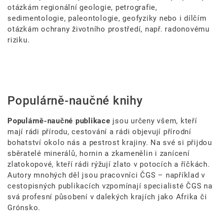
otázkám regionální geologie, petrografie,
sedimentologie, paleontologie, geofyziky nebo i dílčím
otázkám ochrany životního prostředí, např. radonovému
riziku.
Populárně-naučné knihy
Populárně-naučné
publikace
jsou určeny všem, kteří
mají rádi přírodu, cestování a rádi objevují přírodní
bohatství okolo nás a pestrost krajiny. Na své si přijdou
sběratelé minerálů, hornin a zkamenělin i zanícení
zlatokopové, kteří rádi rýžují zlato v potocích a říčkách.
Autory mnohých děl jsou pracovníci ČGS – například v
cestopisných publikacích vzpomínají specialisté ČGS na
svá profesní působení v dalekých krajích jako Afrika či
Grónsko.