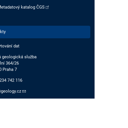
etadatový katalog ČGS
kty
tování dat
 geologická služba
lní 364/26
0 Praha 7
234 742 116
geology.cz