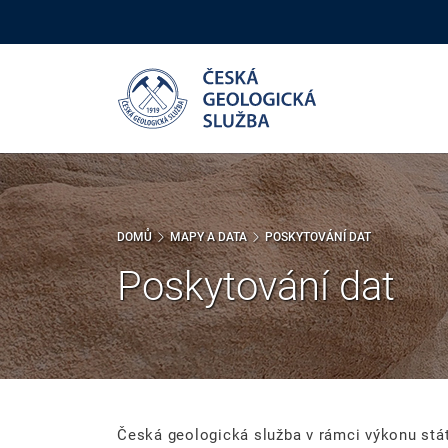
Přejít
k
hlavnímu
obsahu
DOMŮ
MAPY A DATA
POSKYTOVÁNÍ DAT
Poskytování dat
Česká geologická služba v rámci výkonu stát