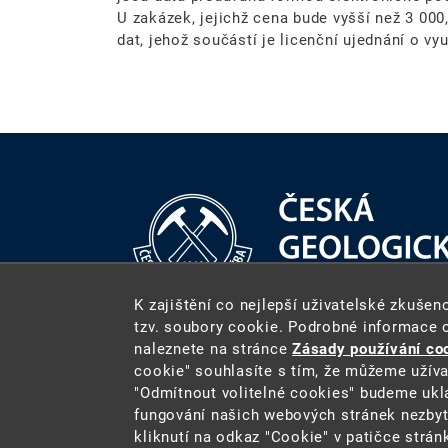
U zakázek, jejichž cena bude vyšší než 3 000,
dat, jehož součástí je licenční ujednání o využ
K zajištění co nejlepší uživatelské zkuše
tzv. soubory cookie. Podrobné informace 
naleznete na stránce
Zásady používání co
secretar@geology.cz
cgs.gov.
cookie" souhlasíte s tím, že můžeme užíva
"Odmítnout volitelné cookies" budeme uklá
fungování našich webových stránek nezbyt
kliknutí na odkaz "Cookie" v patičce strán
2026 ©
Česká geologická služba
(Č