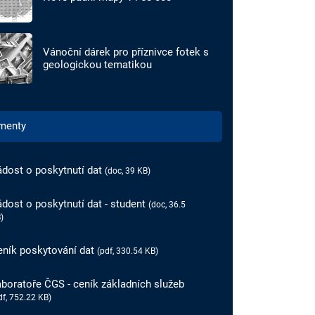
Vánoční dárek pro příznivce fotek s
geologickou tematikou
menty
ádost o poskytnutí dat
(doc, 39 KB)
dost o poskytnutí dat - student
(doc, 36.5
)
eník poskytování dat
(pdf, 330.54 KB)
boratoře ČGS - ceník základních služeb
df, 752.22 KB)