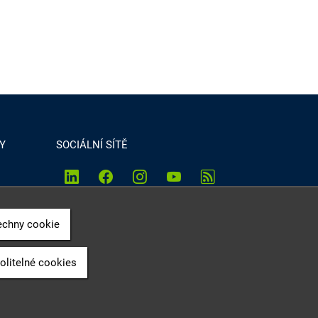
Y
SOCIÁLNÍ SÍTĚ
echny cookie
olitelné cookies
tní geologické služby na území ČR.