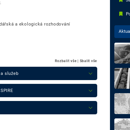
Ja
.
Po
dářská a ekologická rozhodování
Aktua
Rozbalit vše
|
Sbalit vše
 a služeb
NSPIRE