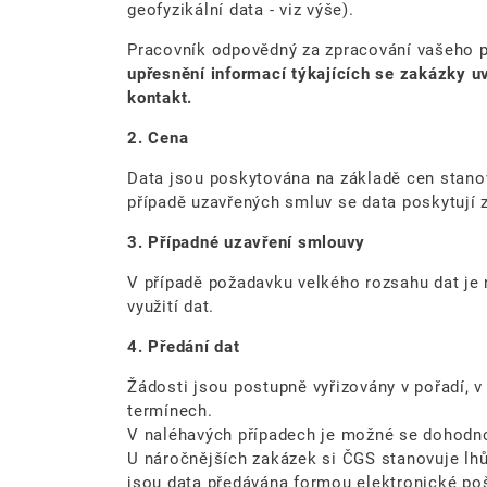
geofyzikální data - viz výše).
Pracovník odpovědný za zpracování vašeho 
upřesnění informací týkajících se zakázky uv
kontakt.
2. Cena
Data jsou poskytována na základě cen stan
případě uzavřených smluv se data poskytují 
3. Případné uzavření smlouvy
V případě požadavku velkého rozsahu dat je 
využití dat.
4. Předání dat
Žádosti jsou postupně vyřizovány v pořadí, v
termínech.
V naléhavých případech je možné se dohodno
U náročnějších zakázek si ČGS stanovuje lhů
jsou data předávána formou elektronické poš