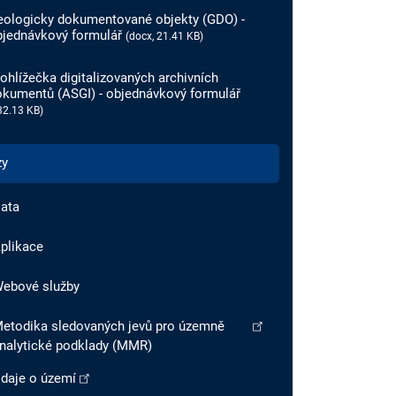
eologicky dokumentované objekty (GDO) -
bjednávkový formulář
(docx, 21.41 KB)
ohlížečka digitalizovaných archivních
okumentů (ASGI) - objednávkový formulář
32.13 KB)
zy
ata
plikace
ebové služby
etodika sledovaných jevů pro územně
nalytické podklady (MMR)
daje o území