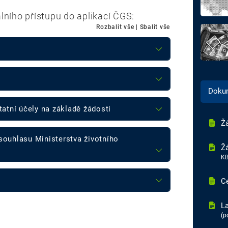
lního přístupu do aplikací ČGS:
Rozbalit vše
|
Sbalit vše
Doku
tatní účely na základě žádosti
Ž
souhlasu Ministerstva životního
Žá
KB
C
La
(p