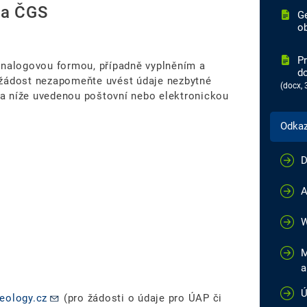
ta ČGS
G
o
Pr
analogovou formou, případně vyplněním a
d
 žádost nezapomeňte uvést údaje nezbytné
(docx, 
 na níže uvedenou poštovní nebo elektronickou
Odka
D
A
W
M
a
Ú
eology.cz
(pro žádosti o údaje pro ÚAP či