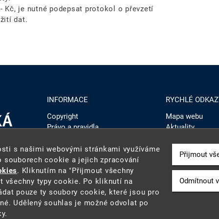
- Kč, je nutné podepsat protokol o převzetí
ití dat.
INFORMACE
RYCHLÉ ODKAZ
Copyright
Mapa webu
Právo a pravidla
Aktuality
Prohlášení o přístupnosti
Svět geologie
Zásady používaní cookies
Administrace
nosti s našimi webovými stránkami využíváme
Přijmout vš
Webmaster
Intranet
o souborech cookie a jejich zpracování
okies
. Kliknutím na "Přijmout všechny
cz
Odmítnout v
t všechny typy cookie. Po kliknutí na
dat pouze ty soubory cookie, které jsou pro
né. Udělený souhlas je možné odvolat po
ky.
GS). ČGS je státní příspěvkovou organizací pověřenou výkonem stá