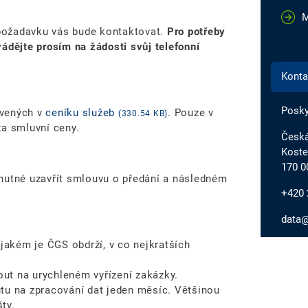
M
požadavku vás bude kontaktovat.
Pro potřeby
ádějte prosím na žádosti svůj telefonní
Konta
Posky
ovených v
ceníku služeb
. Pouze v
(330.54 KB)
za smluvní ceny.
Česká
Koste
170 0
nutné uzavřít smlouvu o předání a následném
+420 
data@
 jakém je ČGS obdrží, v co nejkratších
ut na urychleném vyřízení zakázky.
tu na zpracování dat jeden měsíc. Většinou
ty.