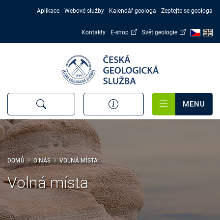
Přejít
Aplikace
Webové služby
Kalendář geologa
Zeptejte se geologa
k
hlavnímu
Kontakty
E-shop
Svět geologie
obsahu
MENU
DOMŮ
O NÁS
VOLNÁ MÍSTA
Volná místa