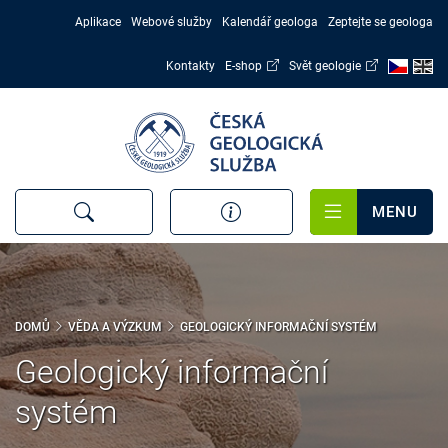
Přejít
Aplikace
Webové služby
Kalendář geologa
Zeptejte se geologa
k
hlavnímu
Kontakty
E-shop
Svět geologie
obsahu
MENU
DOMŮ
VĚDA A VÝZKUM
GEOLOGICKÝ INFORMAČNÍ SYSTÉM
Geologický informační
systém