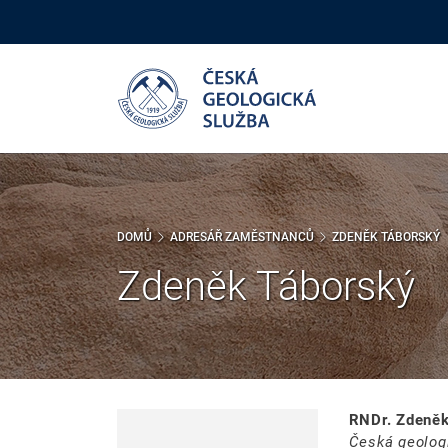
Přejít
k
hlavnímu
obsahu
DOMŮ
ADRESÁŘ ZAMĚSTNANCŮ
ZDENĚK TÁBORSKÝ
Zdeněk Táborský
RNDr. Zdeněk
Česká geolog