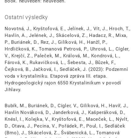
book. neuveden: neuveden.
Ostatní výsledky
Novotná, J., Kryštofová, E., Jelínek, J., Vít, J., Hroch, T.,
Havlín, A., Jelének, J., Skácelová, Z., Hadacz, R., Mixa,
P., Buriánek, D., Rez, J., Gilíková, H., Hanžl, P.,
Hrdličková, K., Tomanová Petrová, P., Uhrová, L., Cígler,
V., Krejčí, Z., Paleček, M., Králová, M., Kondrová, L.,
Fárová, K., Rukavičková, L., Šebesta, J., Bůzek, F.,
Čejková, B., Jačková, I., Sedláček, J. (2023): Podzemní
voda v krystaliniku. Etapová zpráva III. etapa.
Hydrogeologický rajon 6550 Krystalinikum v povodí
Jihlavy.
Bubík, M., Buriánek, D., Cígler, V., Gilíková, H., Havíř, J.,
Havlín Nováková, D., Janderková, J., Kašperáková, D.,
Knésl, I., Kolejka, V., Kryštofová, E., Maceček, L., Nývlt,
D., Otava, J., Pecina, V., Pořádek, P., Poul, I., Sedláček
(Brno), J., Skácelová, Z., Švábenická, L., Tomanová