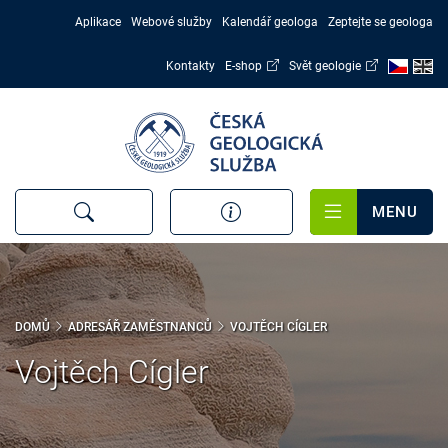
Přejít
Aplikace
Webové služby
Kalendář geologa
Zeptejte se geologa
k
hlavnímu
Kontakty
E-shop
Svět geologie
obsahu
MENU
DOMŮ
ADRESÁŘ ZAMĚSTNANCŮ
VOJTĚCH CÍGLER
Vojtěch Cígler