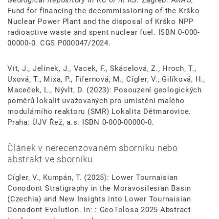
Fund for financing the decommissioning of the Krško
Nuclear Power Plant and the disposal of Krško NPP
radioactive waste and spent nuclear fuel. ISBN 0-000-
00000-0. CGS P000047/2024.
Vít, J., Jelínek, J., Vacek, F., Skácelová, Z., Hroch, T.,
Uxová, T., Mixa, P., Fifernová, M., Cígler, V., Gilíková, H.,
Maceček, L., Nývlt, D. (2023): Posouzení geologických
poměrů lokalit uvažovaných pro umístění malého
modulárního reaktoru (SMR) Lokalita Dětmarovice.
Praha: ÚJV Řež, a.s. ISBN 0-000-00000-0.
Článek v nerecenzovaném sborníku nebo
abstrakt ve sborníku
Cígler, V., Kumpán, T. (2025): Lower Tournaisian
Conodont Stratigraphy in the Moravosilesian Basin
(Czechia) and New Insights into Lower Tournaisian
Conodont Evolution. In: : GeoTolosa 2025 Abstract