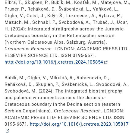
Elbra, T., Skupien, P., Bubík, M., Košťák, M., Matejova, M.,
Pruner, P., Reháková, D., Švábenická, L., Vaňková, L.,
Cígler, V., Geist, J., Kdýr, Š., Lukeneder, A., Rybova, P.,
Mazuch, M., Schnabl, P., Svobodová, A., Trubač, J., Ucar,
H. (2024): Integrated stratigraphy across the Jurassic-
Cretaceous boundary in the Rettenbacher section
(Northern Calcareous Alps, Salzburg, Austria).
Cretaceous Research
. LONDON: ACADEMIC PRESS LTD-
ELSEVIER SCIENCE LTD. ISSN 0195-6671.
http://doi.org/10.1016/j.cretres.2024.105854
Bubík, M., Cígler, V., Mikuláš, R., Rabrenovic, D.,
Reháková, D., Skupien, P., Švábenická, L., Svobodová, A.,
Svobodová, M. (2024): The integrated biostratigraphy
and palaeoenvironments across the Jurassic-
Cretaceous boundary in the Dedina section (eastern
Serbian Carpathians).
Cretaceous Research
. LONDON:
ACADEMIC PRESS LTD- ELSEVIER SCIENCE LTD. ISSN
0195-6671.
http://doi.org/10.1016/j.cretres.2023.105817