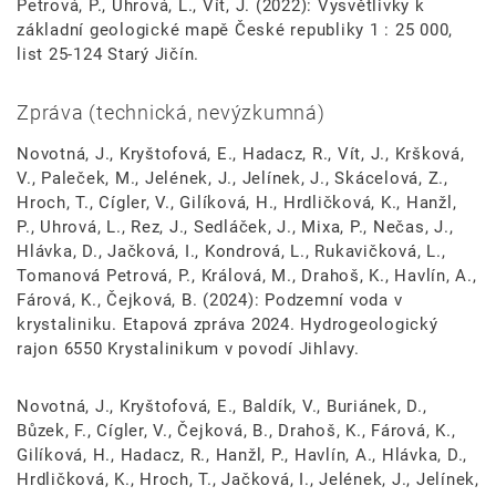
Petrová, P., Uhrová, L., Vít, J. (2022): Vysvětlivky k
základní geologické mapě České republiky 1 : 25 000,
list 25-124 Starý Jičín.
Zpráva (technická, nevýzkumná)
Novotná, J., Kryštofová, E., Hadacz, R., Vít, J., Kršková,
V., Paleček, M., Jelének, J., Jelínek, J., Skácelová, Z.,
Hroch, T., Cígler, V., Gilíková, H., Hrdličková, K., Hanžl,
P., Uhrová, L., Rez, J., Sedláček, J., Mixa, P., Nečas, J.,
Hlávka, D., Jačková, I., Kondrová, L., Rukavičková, L.,
Tomanová Petrová, P., Králová, M., Drahoš, K., Havlín, A.,
Fárová, K., Čejková, B. (2024): Podzemní voda v
krystaliniku. Etapová zpráva 2024. Hydrogeologický
rajon 6550 Krystalinikum v povodí Jihlavy.
Novotná, J., Kryštofová, E., Baldík, V., Buriánek, D.,
Bůzek, F., Cígler, V., Čejková, B., Drahoš, K., Fárová, K.,
Gilíková, H., Hadacz, R., Hanžl, P., Havlín, A., Hlávka, D.,
Hrdličková, K., Hroch, T., Jačková, I., Jelének, J., Jelínek,