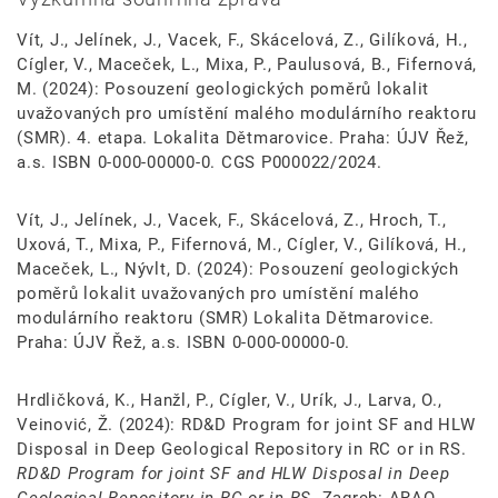
Vít, J., Jelínek, J., Vacek, F., Skácelová, Z., Gilíková, H.,
Cígler, V., Maceček, L., Mixa, P., Paulusová, B., Fifernová,
M. (2024): Posouzení geologických poměrů lokalit
uvažovaných pro umístění malého modulárního reaktoru
(SMR). 4. etapa. Lokalita Dětmarovice. Praha: ÚJV Řež,
a.s. ISBN 0-000-00000-0. CGS P000022/2024.
Vít, J., Jelínek, J., Vacek, F., Skácelová, Z., Hroch, T.,
Uxová, T., Mixa, P., Fifernová, M., Cígler, V., Gilíková, H.,
Maceček, L., Nývlt, D. (2024): Posouzení geologických
poměrů lokalit uvažovaných pro umístění malého
modulárního reaktoru (SMR) Lokalita Dětmarovice.
Praha: ÚJV Řež, a.s. ISBN 0-000-00000-0.
Hrdličková, K., Hanžl, P., Cígler, V., Urík, J., Larva, O.,
Veinović, Ž. (2024): RD&D Program for joint SF and HLW
Disposal in Deep Geological Repository in RC or in RS.
RD&D Program for joint SF and HLW Disposal in Deep
Geological Repository in RC or in RS
. Zagreb: ARAO,