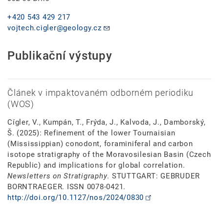
+420 543 429 217
vojtech.cigler@geology.cz
Publikační výstupy
Článek v impaktovaném odborném periodiku
(WOS)
Cígler, V., Kumpán, T., Frýda, J., Kalvoda, J., Damborský,
Š. (2025): Refinement of the lower Tournaisian
(Mississippian) conodont, foraminiferal and carbon
isotope stratigraphy of the Moravosilesian Basin (Czech
Republic) and implications for global correlation.
Newsletters on Stratigraphy
. STUTTGART: GEBRUDER
BORNTRAEGER. ISSN 0078-0421.
http://doi.org/10.1127/nos/2024/0830