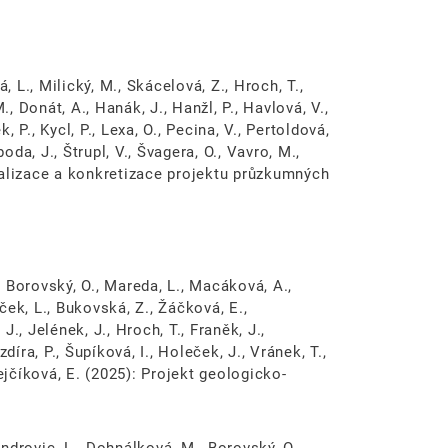
, L., Milický, M., Skácelová, Z., Hroch, T.,
., Donát, A., Hanák, J., Hanžl, P., Havlová, V.,
, P., Kycl, P., Lexa, O., Pecina, V., Pertoldová,
oda, J., Štrupl, V., Švagera, O., Vavro, M.,
ualizace a konkretizace projektu průzkumných
., Borovský, O., Mareda, L., Macáková, A.,
íček, L., Bukovská, Z., Žáčková, E.,
 J., Jelének, J., Hroch, T., Franěk, J.,
díra, P., Šupíková, I., Holeček, J., Vránek, T.,
ejčíková, E. (2025): Projekt geologicko-