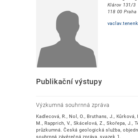
Klárov 131/3
118 00 Praha
vaclav.tenen
Publikační výstupy
Výzkumná souhrnná zpráva
Kadlecová, R., Nol, O., Bruthans, J., Kůrková, I
M., Rapprich, V., Skácelová, Z., Skořepa, J., T
průzkumná. Česká geologická služba, objednat
souhrnná závěrečná zpráva, svazek 1.