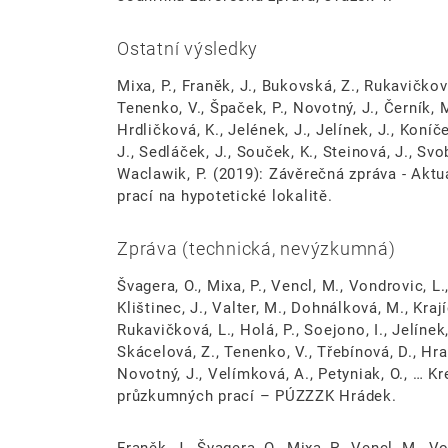
Ostatní výsledky
Mixa, P., Franěk, J., Bukovská, Z., Rukavičková
Tenenko, V., Špaček, P., Novotný, J., Černík, M
Hrdličková, K., Jelének, J., Jelínek, J., Koníček
J., Sedláček, J., Souček, K., Steinová, J., Svob
Waclawik, P. (2019): Závěrečná zpráva - Akt
prací na hypotetické lokalitě.
Zpráva (technická, nevýzkumná)
Švagera, O., Mixa, P., Vencl, M., Vondrovic, L
Klištinec, J., Valter, M., Dohnálková, M., Kraj
Rukavičková, L., Holá, P., Soejono, I., Jelínek,
Skácelová, Z., Tenenko, V., Třebínová, D., Hraz
Novotný, J., Velímková, A., Petyniak, O., … Kr
průzkumných prací – PÚZZZK Hrádek.