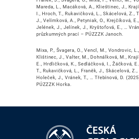
Franěk, J., Švagera, O., Mixa, P., Vencl, M., V
Mareda, L., Macáková, A., Klieštinec, J., Kraj
I., Hroch, T., Rukavičková, L., Skácelová, Z., 
J., Velímková, A., Petyniak, O., Krejčíková, E.,
Jelének, J., Jelínek, J., Kryštofová, E., … Vrá
průzkumných prací – PÚZZZK Janoch.
Mixa, P., Švagera, O., Vencl, M., Vondrovic, L
Klištinec, J., Valter, M., Dohnálková, M., Kraj
E., Hrdličková, K., Sedláčková, I., Žáčková, E.,
T., Rukavičková, L., Franěk, J., Skácelová, Z., 
Holeček, J., Vránek, T., … Třebínová, D. (20
PÚZZZK Horka.