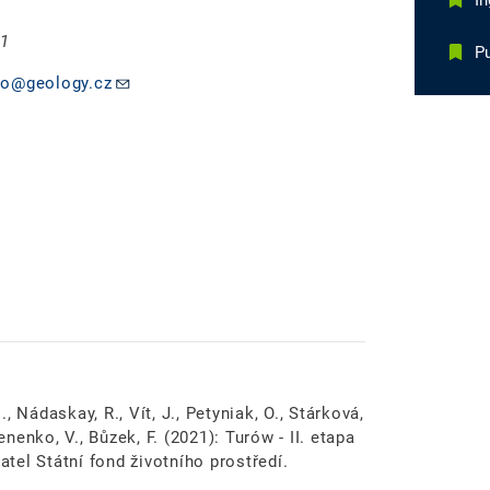
I
 1
Pu
ko@geology.cz
., Nádaskay, R., Vít, J., Petyniak, O., Stárková,
enenko, V., Bůzek, F. (2021): Turów - II. etapa
el Státní fond životního prostředí.