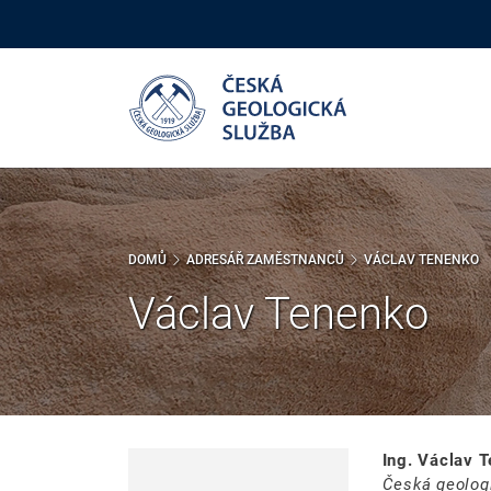
Přejít
k
hlavnímu
obsahu
DOMŮ
ADRESÁŘ ZAMĚSTNANCŮ
VÁCLAV TENENKO
Václav Tenenko
Ing. Václav 
Česká geolog