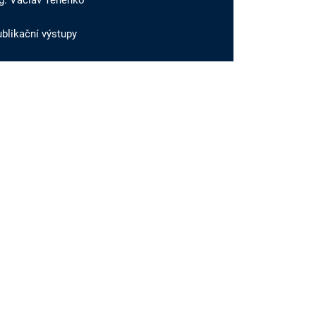
ng. Václav Tenenko
blikační výstupy