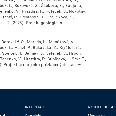
ondrovic, L., Dohnálková, M., Borovský, O.,
íček, L., Bukovská, Z., Žáčková, E., Soejono,
Tenenko, V., Hrazdíra, P., Holeček, J., Novotný,
 Hanžl, P., Třebínová, D., Hrdličková, K.,
nek, T. (2025): Projekt geologicko-
., Borovský, O., Mareda, L., Macáková, A.,
íček, L., Hanžl, P., Bukovská, Z., Kryštofová,
 Soejono, I., Jelínek, J., Jelének, J., Hroch,
Tenenko, V., Hrazdíra, P., Šupíková, I., Štor, T.,
25): Projekt geologicko-průzkumných prací –
INFORMACE
RYCHLÉ ODKAZ
Copyright
Mapa webu