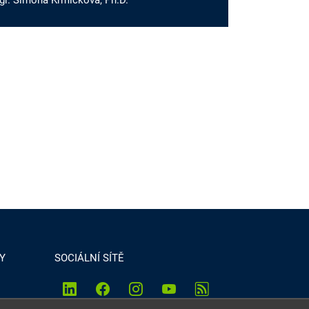
gr. Simona Krmíčková, Ph.D.
Y
SOCIÁLNÍ SÍTĚ