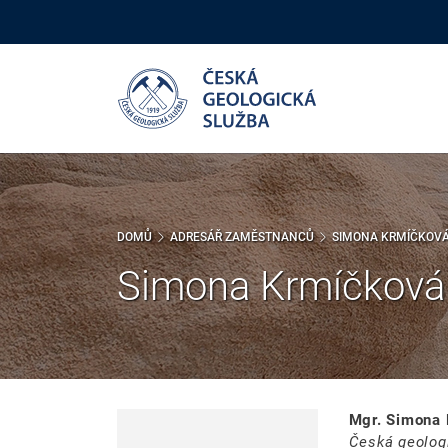
Přejít
k
hlavnímu
obsahu
DOMŮ
ADRESÁŘ ZAMĚSTNANCŮ
SIMONA KRMÍČKOV
Simona Krmíčková
Mgr. Simona 
Česká geolog