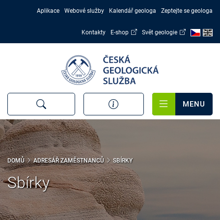
Přejít
Aplikace
Webové služby
Kalendář geologa
Zeptejte se geologa
k
hlavnímu
Kontakty
E-shop
Svět geologie
obsahu
MENU
DOMŮ
ADRESÁŘ ZAMĚSTNANCŮ
SBÍRKY
Sbírky