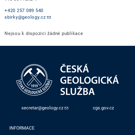
+420 257 089 540
sbirky@geology.cz
Nejsou k dispozici žádné publikace
secretar@geology.cz
cgs.gov.cz
INFORMACE