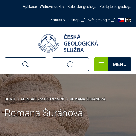
Přejít
Aplikace
Webové služby
Kalendář geologa
Zeptejte se geologa
k
hlavnímu
Kontakty
E-shop
Svět geologie
obsahu
MENU
DOMŮ
ADRESÁŘ ZAMĚSTNANCŮ
ROMANA ŠURÁŇOVÁ
Romana Šuráňová