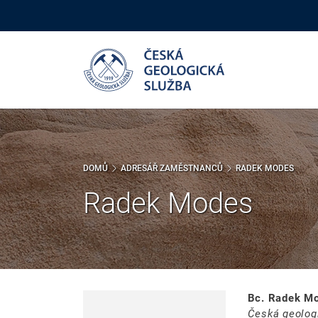
Přejít
k
hlavnímu
obsahu
DOMŮ
ADRESÁŘ ZAMĚSTNANCŮ
RADEK MODES
Radek Modes
Bc. Radek M
Česká geolog