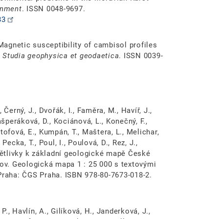
onment
. ISSN 0048-9697.
33
 Magnetic susceptibility of cambisol profiles
.
Studia geophysica et geodaetica
. ISSN 0039-
, Černý, J., Dvořák, I., Faměra, M., Havíř, J.,
ašperáková, D., Kociánová, L., Konečný, F.,
tofová, E., Kumpán, T., Maštera, L., Melichar,
 Pecka, T., Poul, I., Poulová, D., Rez, J.,
světlivky k základní geologické mapě České
kov. Geologická mapa 1 : 25 000 s textovými
 Praha: ČGS Praha. ISBN 978-80-7673-018-2.
P., Havlín, A., Gilíková, H., Janderková, J.,