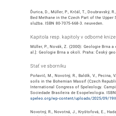
Ďurica, D., Müller, P., Krčál, T., Doubravský, 
Bed Methane in the Czech Part of the Upper 
služba. ISBN 80-7075-668-3. neuveden.
Kapitola resp. kapitoly v odborné knize
Müller, P., Novák, Z. (2000): Geologie Brna a 
al.]: Geologie Brna a okolí. Praha: Český ge
Stať ve sborníku
Poňavič, M., Novotný, R., Baldík, V., Pecina, V
soils in the Bohemian Massif (Czech Republi
International Congress of Speleology. Campi
Sociedade Brasileira de Esopeleologia. ISBN
speleo.org/wp-content/uploads/2025/09/19I
Novotný, R., Novotná, J., Kryštofová, E., Hadacz