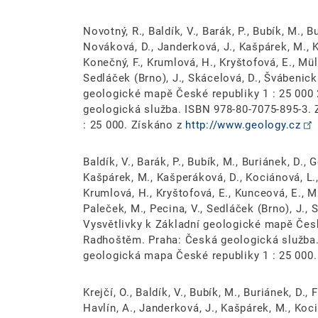
Novotný, R., Baldík, V., Barák, P., Bubík, M., B
Nováková, D., Janderková, J., Kašpárek, M., K
Konečný, F., Krumlová, H., Kryštofová, E., Mülle
Sedláček (Brno), J., Skácelová, D., Švábenick
geologické mapě České republiky 1 : 25 000 
geologická služba. ISBN 978-80-7075-895-3.
: 25 000. Získáno z
http://www.geology.cz
Baldík, V., Barák, P., Bubík, M., Buriánek, D., 
Kašpárek, M., Kašperáková, D., Kociánová, L., K
Krumlová, H., Kryštofová, E., Kunceová, E., Müll
Paleček, M., Pecina, V., Sedláček (Brno), J., 
Vysvětlivky k Základní geologické mapě Česk
Radhoštěm. Praha: Česká geologická služba.
geologická mapa České republiky 1 : 25 000
Krejčí, O., Baldík, V., Bubík, M., Buriánek, D., 
Havlín, A., Janderková, J., Kašpárek, M., Kociá