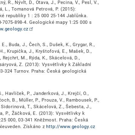
, R., Nývlt, D., Otava, J., Pecina, V., Pesl, V.,
á, L., Tomanová Petrová, P. (2015):
é republiky 1 : 25 000 25-144 Jablůnka.
0-7075-898-4. Geologické mapy 1:25 000 s
ww.geology.cz
E., Buda, J., Čech, S., Dušek, K., Grygar, R.,
H., Krupička, J., Kryštofová, E., Mašek, D.,
, Rejchrt, M., Rýda, K., Skácelová, D.,
asáryová, Z. (2013): Vysvětlivky k Základní
03-324 Turnov. Praha: Česká geologická
, Havlíček, P., Janderková, J., Krejčí, O.,
och, B., Müller, P., Prouza, V., Rambousek, P.,
 Sidorinová, T., Skácelová, Z., Šebesta, J.,
a, P., Žáčková, E. (2013): Vysvětlivky k
:25 000, 03-341 Kněžmost. Praha: Česká
 Neuveden. Získáno z
http://www.geology.cz