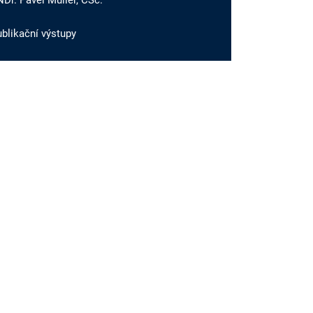
Dr. Pavel Müller, CSc.
blikační výstupy