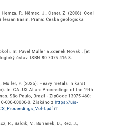
R., Hemza, P., Němec, J., Osner, Z. (2006): Coal
Silesian Basin. Praha: Česká geologická
okolí. In: Pavel Müller a Zdeněk Novák . [et
ologický ústav. ISBN 80-7075-416-8.
., Müller, P. (2025): Heavy metals in karst
c). In: CALUX Allan: Proceedings of the 19th
nas, São Paulo, Brazil - ZipCode 13075-460:
 0-000-00000-0. Získáno z
https://uis-
CS_Proceedings_Vol-I.pdf
, R., Baldík, V., Buriánek, D., Rez, J.,