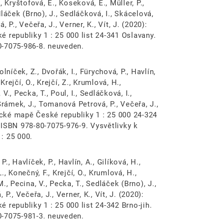
., Kryštofová, E., Koseková, E., Müller, P.,
edláček (Brno), J., Sedláčková, I., Skácelová,
P., Večeřa, J., Verner, K., Vít, J. (2020):
 republiky 1 : 25 000 list 24-341 Oslavany.
0-7075-986-8. neuveden.
olníček, Z., Dvořák, I., Fürychová, P., Havlín,
Krejčí, O., Krejčí, Z., Krumlová, H.,
V., Pecka, T., Poul, I., Sedláčková, I.,
Šrámek, J., Tomanová Petrová, P., Večeřa, J.,
gické mapě České republiky 1 : 25 000 24-324
 ISBN 978-80-7075-976-9. Vysvětlivky k
: 25 000.
P., Havlíček, P., Havlín, A., Gilíková, H.,
, Konečný, F., Krejčí, O., Krumlová, H.,
M., Pecina, V., Pecka, T., Sedláček (Brno), J.,
., Večeřa, J., Verner, K., Vít, J. (2020):
 republiky 1 : 25 000 list 24-342 Brno-jih.
0-7075-981-3. neuveden.