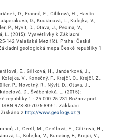
uriánek, D., Franců, E., Gilíková, H., Havlín
ašperáková, D., Kociánová, L., Kolejka, V.,
r, P., Nývlt, D., Otava, J., Pecina, V.,
á, L. (2015): Vysvětlivky k Základní
25-142 Valašské Meziříčí. Praha: Česká
 Základní geologická mapa České republiky 1
Geršlová, E., Gilíková, H., Janderková, J.,
olejka, V., Konečný, F., Krejčí, O., Krejčí, Z.,
er, P., Novotný, R., Nývlt, D., Otava, J.,
Skácelová, D., Švábenická, L. (2015):
é republiky 1 : 25 000 25-231 Rožnov pod
 ISBN 978-80-7075-899-1. Základní
. Získáno z
http://www.geology.cz
Franců, J., Geršl, M., Geršlová, E., Gilíková, H.,
nová, L., Kolejka, V., Konečný, F., Krejčí, V.,