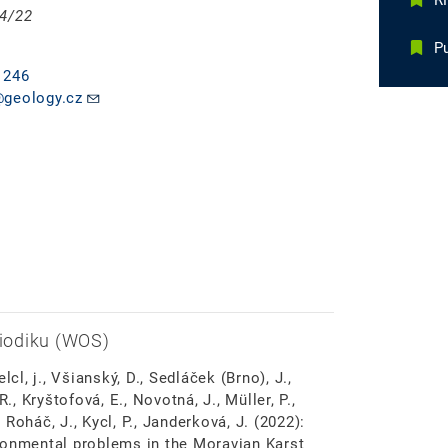
RN
04/22
Pu
 246
@geology.cz
iodiku (WOS)
elcl, j., Všianský, D., Sedláček (Brno), J.,
., Kryštofová, E., Novotná, J., Müller, P.,
, Roháč, J., Kycl, P., Janderková, J. (2022):
ronmental problems in the Moravian Karst