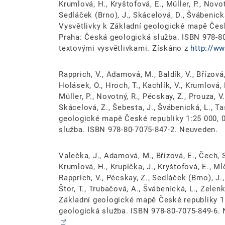
Krumlová, H., Kryštofová, E., Müller, P., Novotný
Sedláček (Brno), J., Skácelová, D., Švábenick
Vysvětlivky k Základní geologické mapě Česk
Praha: Česká geologická služba. ISBN 978-8
textovými vysvětlivkami. Získáno z
http://w
Rapprich, V., Adamová, M., Baldík, V., Břízová, 
Holásek, O., Hroch, T., Kachlík, V., Krumlová, 
Müller, P., Novotný, R., Pécskay, Z., Prouza, V.
Skácelová, Z., Šebesta, J., Švábenická, L., T
geologické mapě České republiky 1:25 000, 
služba. ISBN 978-80-7075-847-2. Neuveden.
Valečka, J., Adamová, M., Břízová, E., Čech, S.
Krumlová, H., Krupička, J., Kryštofová, E., Mlč
Rapprich, V., Pécskay, Z., Sedláček (Brno), J.,
Štor, T., Trubačová, A., Švábenická, L., Zelenk
Základní geologické mapě České republiky 1
geologická služba. ISBN 978-80-7075-849-6.