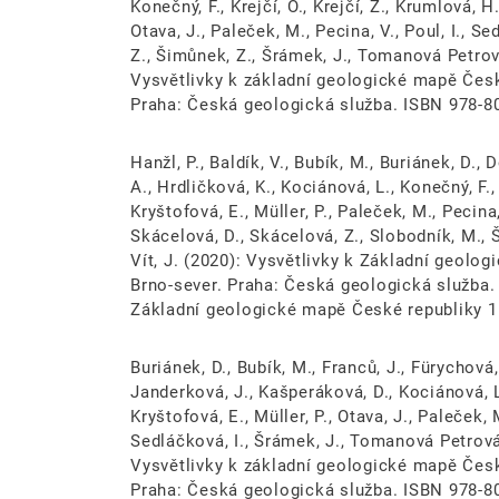
Konečný, F., Krejčí, O., Krejčí, Z., Krumlová, H
Otava, J., Paleček, M., Pecina, V., Poul, I., S
Z., Šimůnek, Z., Šrámek, J., Tomanová Petrová, 
Vysvětlivky k základní geologické mapě České
Praha: Česká geologická služba. ISBN 978-8
Hanžl, P., Baldík, V., Bubík, M., Buriánek, D., D
A., Hrdličková, K., Kociánová, L., Konečný, F., 
Kryštofová, E., Müller, P., Paleček, M., Pecina, 
Skácelová, D., Skácelová, Z., Slobodník, M., 
Vít, J. (2020): Vysvětlivky k Základní geolo
Brno-sever. Praha: Česká geologická služba.
Základní geologické mapě České republiky 1 
Buriánek, D., Bubík, M., Franců, J., Fürychová, 
Janderková, J., Kašperáková, D., Kociánová, L.
Kryštofová, E., Müller, P., Otava, J., Paleček, 
Sedláčková, I., Šrámek, J., Tomanová Petrová, P
Vysvětlivky k základní geologické mapě České
Praha: Česká geologická služba. ISBN 978-8