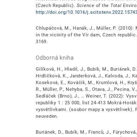
(Czech Republic).
Science of the Total Envir
http://doi.org/10.1016/j.scitotenv.2022.1574
Chlupáčová, M., Hanák, J., Müller, P. (2010):
in the vicinity of the Vír dam, Czech republic
3169.
Odborná kniha
Gilíková, H., Hladil, J., Bubík, M., Buriánek, D.
Hrdličková, K., Janderková, J., Kalvoda, J., K
Koseková, E., Kováčik, M., Krumlová, H., Kryš
R., Müller, P., Nehyba, S., Otava, J., Pecina, V.,
Sedláček (Brno), J., … Weiner, T. (2022): Vy
republiky 1 : 25 000, list 24-413 Mokrá-Horá
vysvětlivkami. (soubor mapy a vysvětlivek).
neuveden.
Buriánek, D., Bubík, M., Franců, J., Fürychová, 