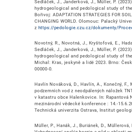
Sedláček, J., Janderková, J., Müller, P. (2023
hydrogeological and pedological study of the
Bořivoj: ADAPTATION STRATEGIES FOR SO
CHANGING WORLD. Olomouc: Palacký Univers
z
https://pedologie.czu.cz/dokumenty/Proce
Novotný, R., Novotná, J., Kryštofová, E., Hadacz
Sedláček, J., Janderková, J., Müller, P. (2023
hydrogeological and pedological study of the
Michal: Kras, jeskyně a lidé 2023. Brno: Čes
00000-0.
Havlín Nováková, D., Havlín, A., Konečný, F.,
podzemních vod z neodpálených náložek TN
v katastru obce Halenkovice. In: Rapantová 
mezinárodní vědecké konference : 14.-15.6.2
Technická univerzita Ostrava, Institut geolo
Müller, P., Hanák, J., Buriánek, D., Müllerová