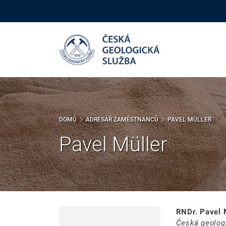
Přejít
k
hlavnímu
obsahu
DOMŮ
ADRESÁŘ ZAMĚSTNANCŮ
PAVEL MÜLLER
Pavel Müller
RNDr. Pavel M
Česká geolog