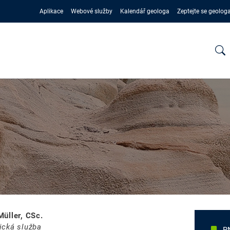
Aplikace
Webové služby
Kalendář geologa
Zeptejte se geolog
üller, CSc.
ická služba