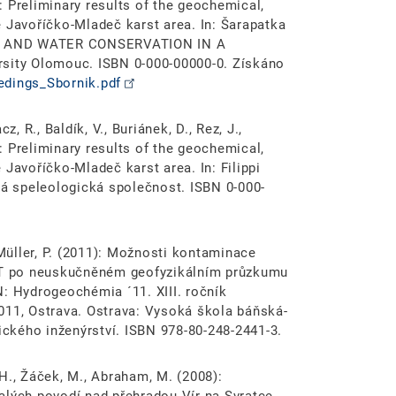
): Preliminary results of the geochemical,
 Javoříčko-Mladeč karst area. In: Šarapatka
IL AND WATER CONSERVATION IN A
ity Olomouc. ISBN 0-000-00000-0. Získáno
edings_Sbornik.pdf
, R., Baldík, V., Buriánek, D., Rez, J.,
): Preliminary results of the geochemical,
 Javoříčko-Mladeč karst area. In: Filippi
ká speleologická společnost. ISBN 0-000-
 Müller, P. (2011): Možnosti kontaminace
T po neuskučněném geofyzikálním průzkumu
N: Hydrogeochémia ´11. XIII. ročník
011, Ostrava. Ostrava: Vysoká škola báňská-
gického inženýrství. ISBN 978-80-248-2441-3.
, H., Žáček, M., Abraham, M. (2008):