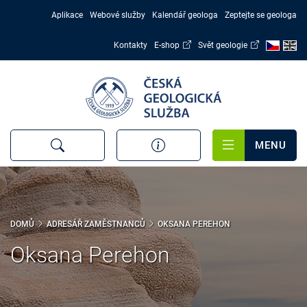
Přejít
Aplikace
Webové služby
Kalendář geologa
Zeptejte se geologa
k
hlavnímu
Kontakty
E-shop
Svět geologie
obsahu
MENU
DOMŮ
ADRESÁŘ ZAMĚSTNANCŮ
OKSANA PEREHON
Oksana Perehon