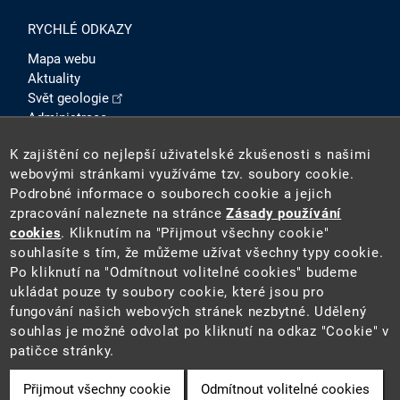
RYCHLÉ ODKAZY
Mapa webu
Aktuality
Svět geologie
Administrace
Intranet
K zajištění co nejlepší uživatelské zkušenosti s našimi
SOCIÁLNÍ SÍTĚ
webovými stránkami využíváme tzv. soubory cookie.
Podrobné informace o souborech cookie a jejich
zpracování naleznete na stránce
Zásady používání
cookies
. Kliknutím na "Přijmout všechny cookie"
souhlasíte s tím, že můžeme užívat všechny typy cookie.
Po kliknutí na "Odmítnout volitelné cookies" budeme
ukládat pouze ty soubory cookie, které jsou pro
fungování našich webových stránek nezbytné. Udělený
2026 ©
Česká geologická služba
(ČGS). ČGS je státní
souhlas je možné odvolat po kliknutí na odkaz "Cookie" v
příspěvkovou organizací pověřenou výkonem státní
patičce stránky.
geologické služby na území ČR.
Přijmout všechny cookie
Odmítnout volitelné cookies