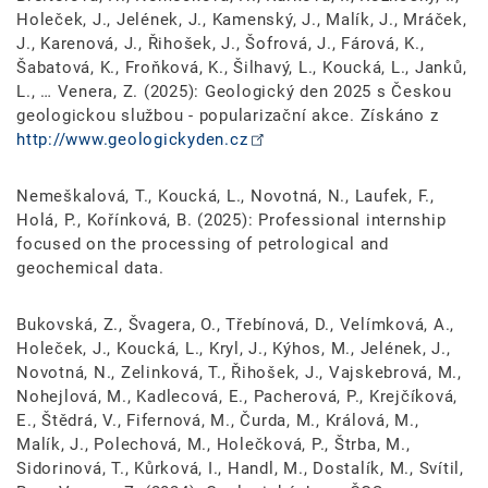
Holeček, J., Jelének, J., Kamenský, J., Malík, J., Mráček,
J., Karenová, J., Řihošek, J., Šofrová, J., Fárová, K.,
Šabatová, K., Froňková, K., Šilhavý, L., Koucká, L., Janků,
L., … Venera, Z. (2025): Geologický den 2025 s Českou
geologickou službou - popularizační akce. Získáno z
http://www.geologickyden.cz
Nemeškalová, T., Koucká, L., Novotná, N., Laufek, F.,
Holá, P., Kořínková, B. (2025): Professional internship
focused on the processing of petrological and
geochemical data.
Bukovská, Z., Švagera, O., Třebínová, D., Velímková, A.,
Holeček, J., Koucká, L., Kryl, J., Kýhos, M., Jelének, J.,
Novotná, N., Zelinková, T., Řihošek, J., Vajskebrová, M.,
Nohejlová, M., Kadlecová, E., Pacherová, P., Krejčíková,
E., Štědrá, V., Fifernová, M., Čurda, M., Králová, M.,
Malík, J., Polechová, M., Holečková, P., Štrba, M.,
Sidorinová, T., Kůrková, I., Handl, M., Dostalík, M., Svítil,