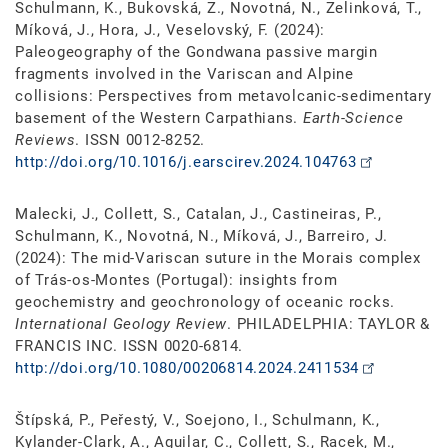
Schulmann, K., Bukovská, Z., Novotná, N., Zelinková, T.,
Míková, J., Hora, J., Veselovský, F. (2024):
Paleogeography of the Gondwana passive margin
fragments involved in the Variscan and Alpine
collisions: Perspectives from metavolcanic-sedimentary
basement of the Western Carpathians.
Earth-Science
Reviews
. ISSN 0012-8252.
http://doi.org/10.1016/j.earscirev.2024.104763
Malecki, J., Collett, S., Catalan, J., Castineiras, P.,
Schulmann, K., Novotná, N., Míková, J., Barreiro, J.
(2024): The mid-Variscan suture in the Morais complex
of Trás-os-Montes (Portugal): insights from
geochemistry and geochronology of oceanic rocks.
International Geology Review
. PHILADELPHIA: TAYLOR &
FRANCIS INC. ISSN 0020-6814.
http://doi.org/10.1080/00206814.2024.2411534
Štípská, P., Peřestý, V., Soejono, I., Schulmann, K.,
Kylander-Clark, A., Aguilar, C., Collett, S., Racek, M.,