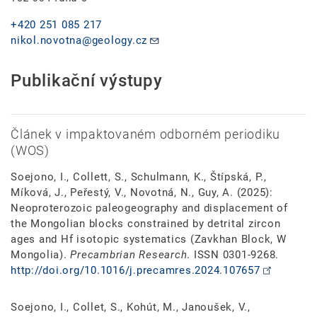
+420 251 085 217
nikol.novotna@geology.cz
Publikační výstupy
Článek v impaktovaném odborném periodiku
(WOS)
Soejono, I., Collett, S., Schulmann, K., Štípská, P.,
Míková, J., Peřestý, V., Novotná, N., Guy, A. (2025):
Neoproterozoic paleogeography and displacement of
the Mongolian blocks constrained by detrital zircon
ages and Hf isotopic systematics (Zavkhan Block, W
Mongolia).
Precambrian Research
. ISSN 0301-9268.
http://doi.org/10.1016/j.precamres.2024.107657
Soejono, I., Collet, S., Kohút, M., Janoušek, V.,