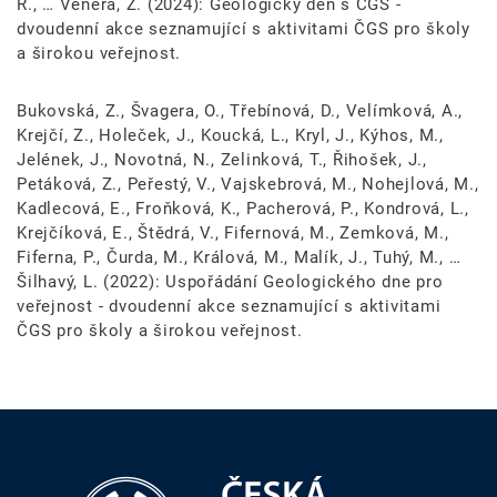
R., … Venera, Z. (2024): Geologický den s ČGS -
dvoudenní akce seznamující s aktivitami ČGS pro školy
a širokou veřejnost.
Bukovská, Z., Švagera, O., Třebínová, D., Velímková, A.,
Krejčí, Z., Holeček, J., Koucká, L., Kryl, J., Kýhos, M.,
Jelének, J., Novotná, N., Zelinková, T., Řihošek, J.,
Petáková, Z., Peřestý, V., Vajskebrová, M., Nohejlová, M.,
Kadlecová, E., Froňková, K., Pacherová, P., Kondrová, L.,
Krejčíková, E., Štědrá, V., Fifernová, M., Zemková, M.,
Fiferna, P., Čurda, M., Králová, M., Malík, J., Tuhý, M., …
Šilhavý, L. (2022): Uspořádání Geologického dne pro
veřejnost - dvoudenní akce seznamující s aktivitami
ČGS pro školy a širokou veřejnost.