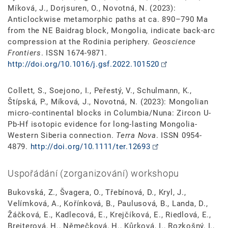
Míková, J., Dorjsuren, O., Novotná, N. (2023):
Anticlockwise metamorphic paths at ca. 890–790 Ma
from the NE Baidrag block, Mongolia, indicate back-arc
compression at the Rodinia periphery.
Geoscience
Frontiers
. ISSN 1674-9871.
http://doi.org/10.1016/j.gsf.2022.101520
Collett, S., Soejono, I., Peřestý, V., Schulmann, K.,
Štípská, P., Míková, J., Novotná, N. (2023): Mongolian
micro-continental blocks in Columbia/Nuna: Zircon U-
Pb-Hf isotopic evidence for long-lasting Mongolia-
Western Siberia connection.
Terra Nova
. ISSN 0954-
4879.
http://doi.org/10.1111/ter.12693
Uspořádání (zorganizování) workshopu
Bukovská, Z., Švagera, O., Třebínová, D., Kryl, J.,
Velímková, A., Kořínková, B., Paulusová, B., Landa, D.,
Žáčková, E., Kadlecová, E., Krejčíková, E., Riedlová, E.,
Breiterová, H., Němečková, H., Kůrková, I., Rozkošný, I.,