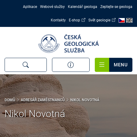
Přejít
Aplikace
Webové služby
Kalendář geologa
Zeptejte se geologa
k
hlavnímu
Kontakty
E-shop
Svět geologie
obsahu
MENU
DOMŮ
ADRESÁŘ ZAMĚSTNANCŮ
NIKOL NOVOTNÁ
Nikol Novotná