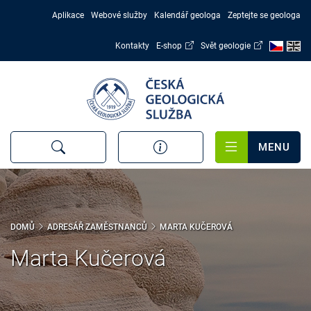
Přejít
Aplikace
Webové služby
Kalendář geologa
Zeptejte se geologa
k
hlavnímu
Kontakty
E-shop
Svět geologie
obsahu
MENU
DOMŮ
ADRESÁŘ ZAMĚSTNANCŮ
MARTA KUČEROVÁ
Marta Kučerová