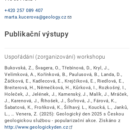
+420 257 089 407
marta.kucerova@geology.cz
Publikační výstupy
Uspořádání (zorganizování) workshopu
Bukovská, Z., Švagera, O., Třebínová, D., Kryl, J.,
Velímková, A., Kořínková, B., Paulusová, B., Landa, D.,
Žáčková, E., Kadlecová, E., Krejčíková, E., Riedlová, E.,
Breiterová, H., Němečková, H., Kůrková, I., Rozkošný, I.,
Holeček, J., Jelének, J., Kamenský, J., Malík, J., Mráček,
J., Karenová, J., Řihošek, J., Šofrová, J., Fárová, K.,
Šabatová, K., Froňková, K., Šilhavý, L., Koucká, L., Janků,
L., … Venera, Z. (2025): Geologický den 2025 s Českou
geologickou službou - popularizační akce. Získáno z
http://www.geologickyden.cz