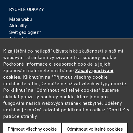
RYCHLÉ ODKAZY
Mapa webu
Aktuality
Svět geologie
Administrace
Intranet
K zajištění co nejlepší uživatelské zkušenosti s našimi
SOCIÁLNÍ SÍTĚ
webovými stránkami využíváme tzv. soubory cookie.
Podrobné informace o souborech cookie a jejich
zpracování naleznete na stránce
Zásady používání
cookies
. Kliknutím na "Přijmout všechny cookie"
souhlasíte s tím, že můžeme užívat všechny typy cookie.
Po kliknutí na "Odmítnout volitelné cookies" budeme
ukládat pouze ty soubory cookie, které jsou pro
fungování našich webových stránek nezbytné. Udělený
2026 ©
Česká geologická služba
(ČGS). ČGS je státní
souhlas je možné odvolat po kliknutí na odkaz "Cookie" v
příspěvkovou organizací pověřenou výkonem státní
patičce stránky.
geologické služby na území ČR.
Přijmout všechny cookie
Odmítnout volitelné cookies