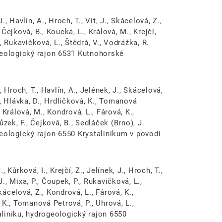
., Havlín, A., Hroch, T., Vít, J., Skácelová, Z.,
 Čejková, B., Koucká, L., Králová, M., Krejčí,
 Rukavičková, L., Štědrá, V., Vodrážka, R.
geologický rajon 6531 Kutnohorské
., Hroch, T., Havlín, A., Jelének, J., Skácelová,
P., Hlávka, D., Hrdličková, K., Tomanová
, Králová, M., Kondrová, L., Fárová, K.,
zek, F., Čejková, B., Sedláček (Brno), J.
geologický rajon 6550 Krystalinikum v povodí
, Kůrková, I., Krejčí, Z., Jelínek, J., Hroch, T.,
J., Mixa, P., Čoupek, P., Rukavičková, L.,
kácelová, Z., Kondrová, L., Fárová, K.,
, K., Tomanová Petrová, P., Uhrová, L.,
liniku, hydrogeologický rajon 6550