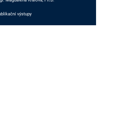
r. Magdalena Králová, Ph.D.
blikační výstupy