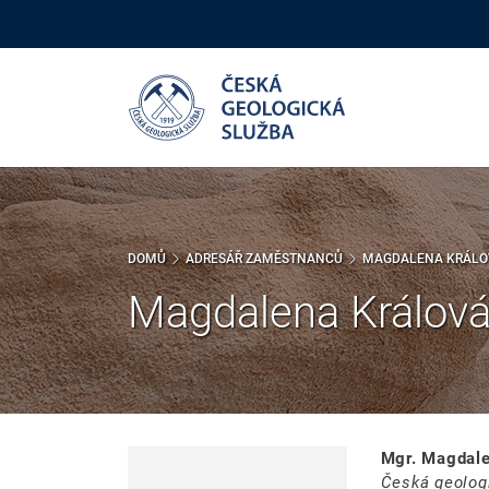
Přejít
k
hlavnímu
obsahu
DOMŮ
ADRESÁŘ ZAMĚSTNANCŮ
MAGDALENA KRÁLO
Magdalena Králov
Mgr. Magdale
Česká geolog