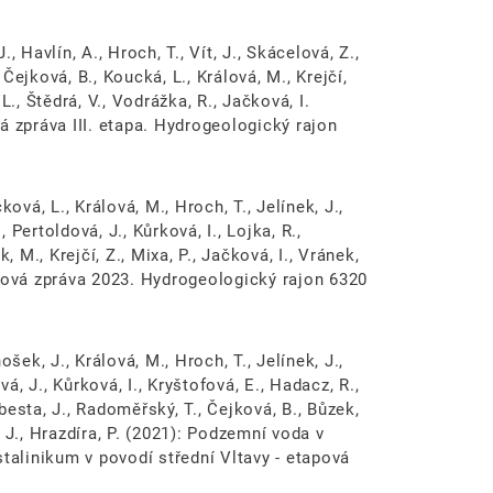
., Havlín, A., Hroch, T., Vít, J., Skácelová, Z.,
 Čejková, B., Koucká, L., Králová, M., Krejčí,
., Štědrá, V., Vodrážka, R., Jačková, I.
á zpráva III. etapa. Hydrogeologický rajon
ová, L., Králová, M., Hroch, T., Jelínek, J.,
, Pertoldová, J., Kůrková, I., Lojka, R.,
, M., Krejčí, Z., Mixa, P., Jačková, I., Vránek,
apová zpráva 2023. Hydrogeologický rajon 6320
šek, J., Králová, M., Hroch, T., Jelínek, J.,
vá, J., Kůrková, I., Kryštofová, E., Hadacz, R.,
ebesta, J., Radoměřský, T., Čejková, B., Bůzek,
h, J., Hrazdíra, P. (2021): Podzemní voda v
stalinikum v povodí střední Vltavy - etapová