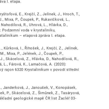
va I. etapa.
ryštofová, E., Krejčí, Z., Jelínek, J., Hroch, T.,
J., Mixa, P., Čoupek, P., Rukavičková, L.,
 Nahodilová, R., Uhrová, L., Hlávka, D.,
: Podzemní voda v krystaliniku,
talinikum – etapová zpráva I. etapa.
, Kůrková, I., Řihošek, J., Krejčí, Z., Jelínek,
 M., Mixa, P., Jelének, J., Čoupek, P.,
J., Skácelová, Z., Hlávka, D., Nahodilová, R.,
, L., Fárová, K., Lamačová, A. (2020):
ký rajon 6320 Krystalinikum v povodí střední
I., Janderková, J., Janoušek, V., Konopásek,
sek, P., Skácelová, Z., Šimůnek, Z., Tasáryová,
k základní geologické mapě ČR list Žacléř 03-