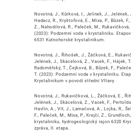
Novotná, J., Kůrková, I., Jelínek, J., Jelének, J
Hadacz, R., Kryštofová, E., Mixa, P., Bůzek, F.,
Z., Nahodilová, R., Paleček, M., Rukavičková, L
(2023): Podzemní voda v krystaliniku. Etapov
6531 Kutnohorské krystalinikum.
Novotná, J., Řihošek, J., Žáčková, E., Rukavičk
Jelének, J., Skácelová, Z., Vacek, F., Hájek, T.
Radoměřský, T., Čejková, B., Bůzek, F., Paleček
T. (2023): Podzemní voda v krystaliniku. Et
Krystalinikum v povodí střední Vltavy.
Novotná, J., Rukavičková, L., Žáčková, E., Řiho
Jelének, J., Skácelová, Z., Vacek, F., Pertoldo
Havlín, A., Vít, J., Lamačová, A., Lojka, R., Š
F., Paleček, M., Mixa, P., Krejčí, Z., Grundloc
krystaliniku, hydrogeologický rajon 6320 Kry
zpráva, II. etapa.