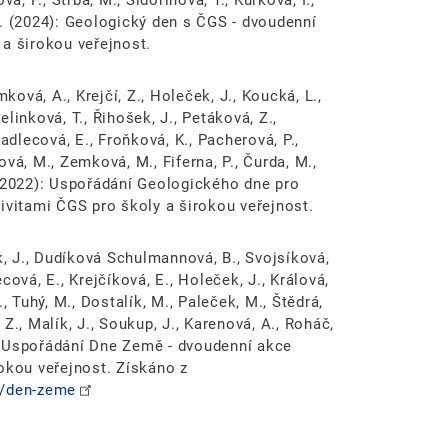
á, P., Štrba, M., Sidorinová, T., Kůrková, I.,
 Z. (2024): Geologický den s ČGS - dvoudenní
 a širokou veřejnost.
ková, A., Krejčí, Z., Holeček, J., Koucká, L.,
Zelinková, T., Řihošek, J., Petáková, Z.,
adlecová, E., Froňková, K., Pacherová, P.,
nová, M., Zemková, M., Fiferna, P., Čurda, M.,
L. (2022): Uspořádání Geologického dne pro
ivitami ČGS pro školy a širokou veřejnost.
k, J., Dudíková Schulmannová, B., Svojsíková,
ecová, E., Krejčíková, E., Holeček, J., Králová,
, Tuhý, M., Dostalík, M., Paleček, M., Štědrá,
, Z., Malík, J., Soukup, J., Karenová, A., Roháč,
9): Uspořádání Dne Země - dvoudenní akce
okou veřejnost. Získáno z
e/den-zeme