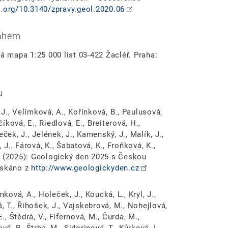
i.org/10.3140/zpravy.geol.2020.06
sahem
ká mapa 1:25 000 list 03-422 Žacléř. Praha:
u
, J., Velímková, A., Kořínková, B., Paulusová,
číková, E., Riedlová, E., Breiterová, H.,
ček, J., Jelének, J., Kamenský, J., Malík, J.,
 J., Fárová, K., Šabatová, K., Froňková, K.,
 Z. (2025): Geologický den 2025 s Českou
ískáno z
http://www.geologickyden.cz
ková, A., Holeček, J., Koucká, L., Kryl, J.,
, T., Řihošek, J., Vajskebrová, M., Nohejlová,
., Štědrá, V., Fifernová, M., Čurda, M.,