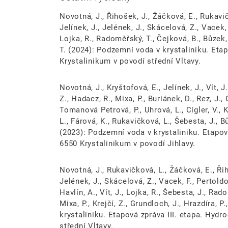
Novotná, J., Řihošek, J., Žáčková, E., Rukavičk
Jelínek, J., Jelének, J., Skácelová, Z., Vacek, 
Lojka, R., Radoměřský, T., Čejková, B., Bůzek, 
T. (2024): Podzemní voda v krystaliniku. Et
Krystalinikum v povodí střední Vltavy.
Novotná, J., Kryštofová, E., Jelínek, J., Vít, J
Z., Hadacz, R., Mixa, P., Buriánek, D., Rez, J., 
Tomanová Petrová, P., Uhrová, L., Cígler, V., K
L., Fárová, K., Rukavičková, L., Šebesta, J., B
(2023): Podzemní voda v krystaliniku. Etapov
6550 Krystalinikum v povodí Jihlavy.
Novotná, J., Rukavičková, L., Žáčková, E., Řiho
Jelének, J., Skácelová, Z., Vacek, F., Pertoldo
Havlín, A., Vít, J., Lojka, R., Šebesta, J., Rad
Mixa, P., Krejčí, Z., Grundloch, J., Hrazdíra, 
krystaliniku. Etapová zpráva III. etapa. Hyd
střední Vltavy.