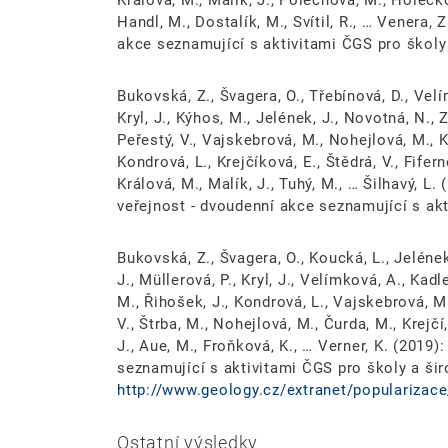
Králová, M., Malík, J., Polechová, M., Holečkov
Handl, M., Dostalík, M., Svítil, R., … Venera,
akce seznamující s aktivitami ČGS pro školy
Bukovská, Z., Švagera, O., Třebínová, D., Velím
Kryl, J., Kýhos, M., Jelének, J., Novotná, N., 
Peřestý, V., Vajskebrová, M., Nohejlová, M., K
Kondrová, L., Krejčíková, E., Štědrá, V., Fifer
Králová, M., Malík, J., Tuhý, M., … Šilhavý, 
veřejnost - dvoudenní akce seznamující s akt
Bukovská, Z., Švagera, O., Koucká, L., Jeléne
J., Müllerová, P., Kryl, J., Velímková, A., Kadl
M., Řihošek, J., Kondrová, L., Vajskebrová, M.
V., Štrba, M., Nohejlová, M., Čurda, M., Krejčí
J., Aue, M., Froňková, K., … Verner, K. (201
seznamující s aktivitami ČGS pro školy a šir
http://www.geology.cz/extranet/popularizac
Ostatní výsledky