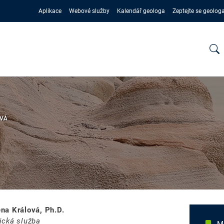
Aplikace
Webové služby
Kalendář geologa
Zeptejte se geolog
VÁ
á
na Králová, Ph.D.
ická služba