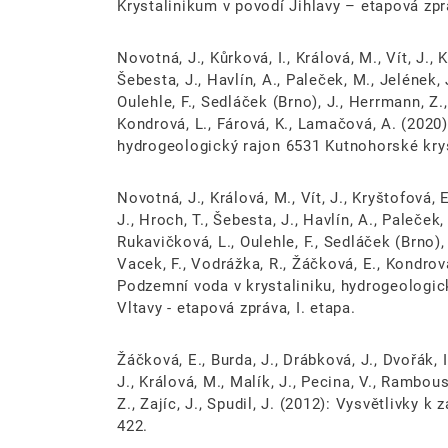
Krystalinikum v povodí Jihlavy – etapová zprá
Novotná, J., Kůrková, I., Králová, M., Vít, J., K
Šebesta, J., Havlín, A., Paleček, M., Jelének, 
Oulehle, F., Sedláček (Brno), J., Herrmann, Z.,
Kondrová, L., Fárová, K., Lamačová, A. (2020)
hydrogeologický rajon 6531 Kutnohorské krys
Novotná, J., Králová, M., Vít, J., Kryštofová, E.
J., Hroch, T., Šebesta, J., Havlín, A., Paleček,
Rukavičková, L., Oulehle, F., Sedláček (Brno), 
Vacek, F., Vodrážka, R., Žáčková, E., Kondrová
Podzemní voda v krystaliniku, hydrogeologic
Vltavy - etapová zpráva, I. etapa.
Žáčková, E., Burda, J., Drábková, J., Dvořák, 
J., Králová, M., Malík, J., Pecina, V., Rambou
Z., Zajíc, J., Spudil, J. (2012): Vysvětlivky 
422.