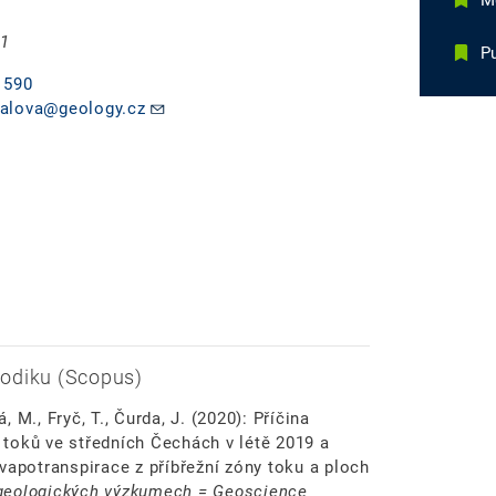
Mg
 1
Pu
 590
alova@geology.cz
odiku (Scopus)
, M., Fryč, T., Čurda, J. (2020): Příčina
toků ve středních Čechách v létě 2019 a
vapotranspirace z příbřežní zóny toku a ploch
geologických výzkumech = Geoscience