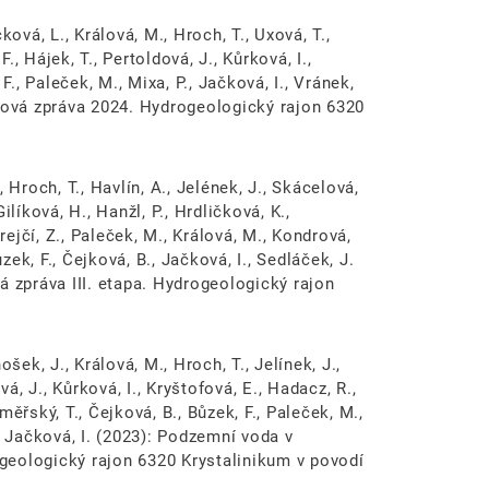
ová, L., Králová, M., Hroch, T., Uxová, T.,
F., Hájek, T., Pertoldová, J., Kůrková, I.,
F., Paleček, M., Mixa, P., Jačková, I., Vránek,
apová zpráva 2024. Hydrogeologický rajon 6320
., Hroch, T., Havlín, A., Jelének, J., Skácelová,
Gilíková, H., Hanžl, P., Hrdličková, K.,
rejčí, Z., Paleček, M., Králová, M., Kondrová,
ůzek, F., Čejková, B., Jačková, I., Sedláček, J.
á zpráva III. etapa. Hydrogeologický rajon
šek, J., Králová, M., Hroch, T., Jelínek, J.,
vá, J., Kůrková, I., Kryštofová, E., Hadacz, R.,
oměřský, T., Čejková, B., Bůzek, F., Paleček, M.,
P., Jačková, I. (2023): Podzemní voda v
rogeologický rajon 6320 Krystalinikum v povodí