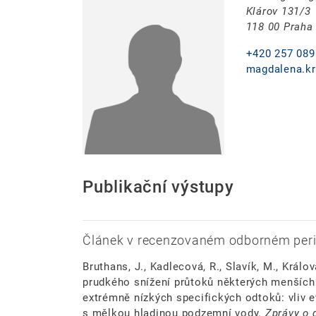
Klárov 131/3
118 00 Praha
+420 257 089
magdalena.kr
Publikační výstupy
Článek v recenzovaném odborném peri
Bruthans, J., Kadlecová, R., Slavík, M., Králová
prudkého snížení průtoků některých menších 
extrémně nízkých specifických odtoků: vliv e
s mělkou hladinou podzemní vody.
Zprávy o 