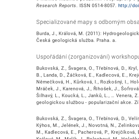
Research Reports
. ISSN 0514-8057.
http://do
Specializované mapy s odborným ob
Burda, J., Králová, M. (2011): Hydrogeologic
Česká geologická služba. Praha. a.
Uspořádání (zorganizování) workshop
Bukovská, Z., Švagera, O., Třebínová, D., Kryl
B., Landa, D., Žáčková, E., Kadlecová, E., Krej
Němečková, H., Kůrková, I., Rozkošný, I., Hole
Mráček, J., Karenová, J., Řihošek, J., Šofrová,
Šilhavý, L., Koucká, L., Janků, L., … Venera,
geologickou službou - popularizační akce. Z
Bukovská, Z., Švagera, O., Třebínová, D., Velím
Kýhos, M., Jelének, J., Novotná, N., Zelinková
M., Kadlecová, E., Pacherová, P., Krejčíková, E