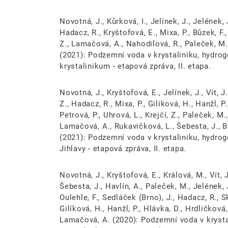
Novotná, J., Kůrková, I., Jelínek, J., Jelének, J
Hadacz, R., Kryštofová, E., Mixa, P., Bůzek, F.,
Z., Lamačová, A., Nahodilová, R., Paleček, M.,
(2021): Podzemní voda v krystaliniku, hydro
krystalinikum - etapová zpráva, II. etapa.
Novotná, J., Kryštofová, E., Jelínek, J., Vít, J
Z., Hadacz, R., Mixa, P., Gilíková, H., Hanžl, 
Petrová, P., Uhrová, L., Krejčí, Z., Paleček, M.
Lamačová, A., Rukavičková, L., Šebesta, J., Bů
(2021): Podzemní voda v krystaliniku, hydro
Jihlavy - etapová zpráva, II. etapa.
Novotná, J., Kryštofová, E., Králová, M., Vít, J.
Šebesta, J., Havlín, A., Paleček, M., Jelének, 
Oulehle, F., Sedláček (Brno), J., Hadacz, R., S
Gilíková, H., Hanžl, P., Hlávka, D., Hrdličková
Lamačová, A. (2020): Podzemní voda v krysta