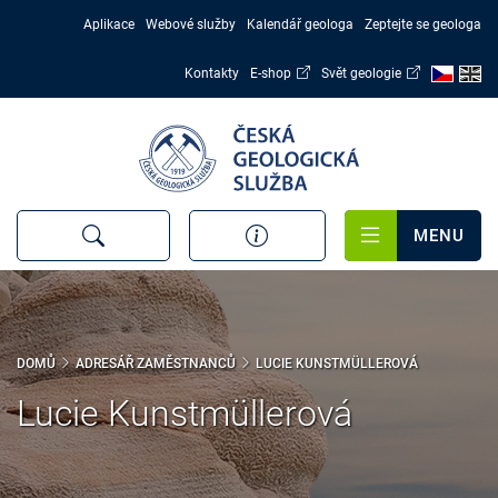
Přejít
Aplikace
Webové služby
Kalendář geologa
Zeptejte se geologa
k
hlavnímu
Kontakty
E-shop
Svět geologie
obsahu
MENU
DOMŮ
ADRESÁŘ ZAMĚSTNANCŮ
LUCIE KUNSTMÜLLEROVÁ
Lucie Kunstmüllerová