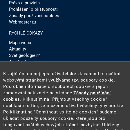
Právo a pravidla
Prohlášení o přístupnosti
Zásady používaní cookies
Webmaster
RYCHLÉ ODKAZY
Mapa webu
Aktuality
Svět geologie
Administrace
Intranet
K zajištění co nejlepší uživatelské zkušenosti s našimi
SOCIÁLNÍ SÍTĚ
webovými stránkami využíváme tzv. soubory cookie.
Podrobné informace o souborech cookie a jejich
zpracování naleznete na stránce
Zásady používání
cookies
. Kliknutím na "Přijmout všechny cookie"
souhlasíte s tím, že můžeme užívat všechny typy cookie.
Po kliknutí na "Odmítnout volitelné cookies" budeme
ukládat pouze ty soubory cookie, které jsou pro
fungování našich webových stránek nezbytné. Udělený
2026 ©
Česká geologická služba
(ČGS). ČGS je státní