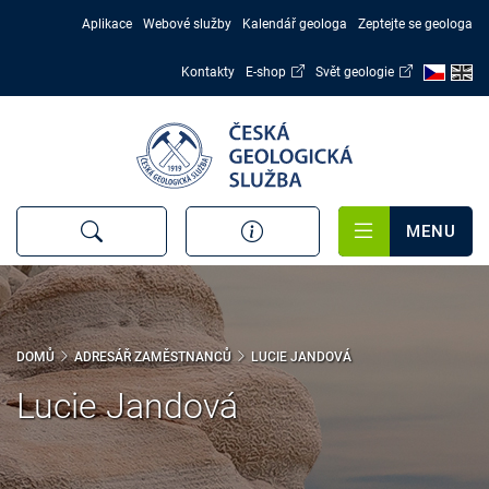
Přejít
Aplikace
Webové služby
Kalendář geologa
Zeptejte se geologa
k
hlavnímu
Kontakty
E-shop
Svět geologie
obsahu
MENU
DOMŮ
ADRESÁŘ ZAMĚSTNANCŮ
LUCIE JANDOVÁ
Lucie Jandová