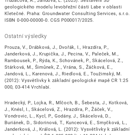
Trubačová, A., Jandová, L. (2025): Sestavení 3D
geologického modelu levobřežní části Labe v oblasti
Kletečné. Praha: Groundwater Consulting Services, s.r.o.
ISBN 0-000-00000-0. CGS P000017/2025.
Ostatní výsledky
Prouza, V., Drábková, J., Dvořák, I., Hrazdíra, P.,
Janderková, J., Krupička, J., Pecina, V., Paleček, M.,
Rambousek, P., Rýda, K., Schovánek, P., Skácelová, Z.,
Stárková, M., Šimůnek, Z., Vrána, S., Žáčková, E.,
Jandová, L., Karenová, J., Riedlová, E., Toužimský, M.
(2012): Vysvětlivky k základní geologické mapě CR 1:25
000, 03-414 Vrchlabí.
Hradecký, P., Lojka, R., Mlčoch, B., Šebesta, J., Kotková,
J., Knésl, I., Skácelová, Z., Hrazdíra, P., Žáček, V.,
Vondrovic, L., Kycl, P., Godány, J., Skácelová, D.,
Buriánek, D., Sidorinová, T., Kunceová, E., Smyčková, L.,
Janderková, J., Králová, L. (2012): Vysvětlivky k základní