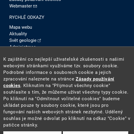
Webmaster
RYCHLÉ ODKAZY
Mapa webu
Aktuality
Svět geologie
Administrace
Intranet
K zajištění co nejlepší uživatelské zkušenosti s našimi
SOCIÁLNÍ SÍTĚ
webovými stránkami využíváme tzv. soubory cookie.
Podrobné informace o souborech cookie a jejich
zpracování naleznete na stránce
Zásady používání
cookies
. Kliknutím na "Přijmout všechny cookie"
souhlasíte s tím, že můžeme užívat všechny typy cookie.
Po kliknutí na "Odmítnout volitelné cookies" budeme
ukládat pouze ty soubory cookie, které jsou pro
fungování našich webových stránek nezbytné. Udělený
2026 ©
Česká geologická služba
(ČGS). ČGS je státní
souhlas je možné odvolat po kliknutí na odkaz "Cookie" v
příspěvkovou organizací pověřenou výkonem státní
patičce stránky.
geologické služby na území ČR.