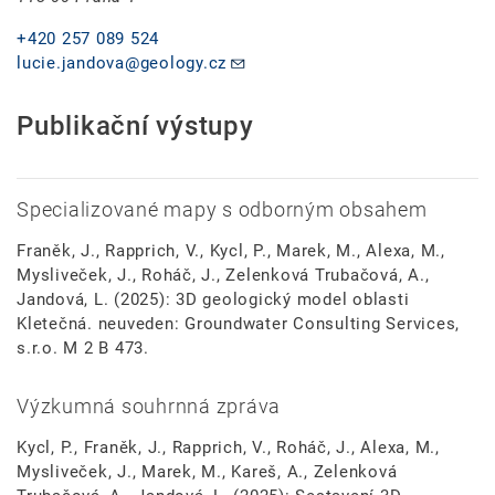
+420 257 089 524
lucie.jandova@geology.cz
Publikační výstupy
Specializované mapy s odborným obsahem
Franěk, J., Rapprich, V., Kycl, P., Marek, M., Alexa, M.,
Mysliveček, J., Roháč, J., Zelenková Trubačová, A.,
Jandová, L. (2025): 3D geologický model oblasti
Kletečná. neuveden: Groundwater Consulting Services,
s.r.o. M 2 B 473.
Výzkumná souhrnná zpráva
Kycl, P., Franěk, J., Rapprich, V., Roháč, J., Alexa, M.,
Mysliveček, J., Marek, M., Kareš, A., Zelenková