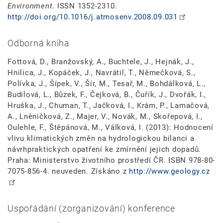
Environment
. ISSN 1352-2310.
http://doi.org/10.1016/j.atmosenv.2008.09.031
Odborná kniha
Fottová, D., Branžovský, A., Buchtele, J., Hejnák, J.,
Hnilica, J., Kopáček, J., Navrátil, T., Němečková, S.,
Polívka, J., Šípek, V., Šír, M., Tesař, M., Bohdálková, L.,
Budilová, L., Bůzek, F., Čejková, B., Čuřík, J., Dvořák, I.,
Hruška, J., Chuman, T., Jačková, I., Krám, P., Lamačová,
A., Lněničková, Z., Majer, V., Novák, M., Skořepová, I.,
Oulehle, F., Štěpánová, M., Válková, I. (2013): Hodnocení
vlivu klimatických změn na hydrologickou bilanci a
návrhpraktických opatření ke zmírnění jejich dopadů.
Praha: Ministerstvo životního prostředí ČR. ISBN 978-80-
7075-856-4. neuveden. Získáno z
http://www.geology.cz
Uspořádání (zorganizování) konference