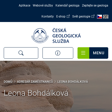
Přejít
Aplikace
Webové služby
Kalendář geologa
Zeptejte se geologa
k
hlavnímu
Kontakty
E-shop
Svět geologie
obsahu
MENU
DOMŮ
ADRESÁŘ ZAMĚSTNANCŮ
LEONA BOHDÁLKOVÁ
Leona Bohdálková