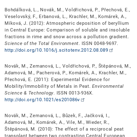
Bohdálková, L., Novák, M., Voldřichová, P., Přechová, E.,
Veselovský, F., Erbanová, L., Krachler, M., Komárek, A.,
Míková, J. (2012): Atmospheric deposition of beryllium
in Central Europe: Comparison of soluble and insoluble
fractions in rime and snow across a pollution gradient.
Science of the Total Environment
. ISSN 0048-9697.
http://doi.org/10.1016/j.scitotenv.2012.08.089
Novák, M., Zemanová, L., Voldřichová, P., Štěpánová, M.,
Adamová, M., Pacherová, P., Komárek, A., Krachler, M.,
Přechová, E. (2011): Experimental Evidence for
Mobility/Immobility of Metals in Peat.
Environmental
Science & Technology
. ISSN 0013-936X.
http://doi.org/10.1021/es201086v
Novák, M., Zemanová, L., Bůzek, F., Jačková, I.,
Adamová, M., Komárek, A., Vile, M., Wieder, R.,
Štěpánová, M. (2010): The effect of a reciprocal peat
transplant between two contrasting Central European