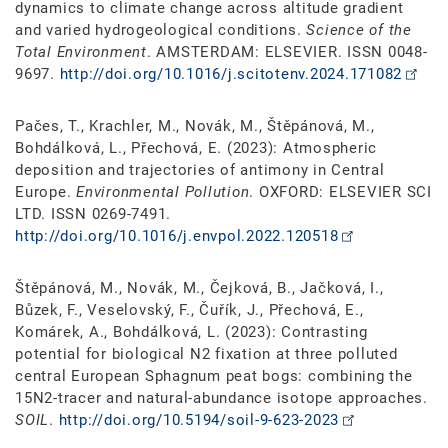
dynamics to climate change across altitude gradient
and varied hydrogeological conditions.
Science of the
Total Environment
. AMSTERDAM: ELSEVIER. ISSN 0048-
9697.
http://doi.org/10.1016/j.scitotenv.2024.171082
Pačes, T., Krachler, M., Novák, M., Štěpánová, M.,
Bohdálková, L., Přechová, E. (2023): Atmospheric
deposition and trajectories of antimony in Central
Europe.
Environmental Pollution
. OXFORD: ELSEVIER SCI
LTD. ISSN 0269-7491.
http://doi.org/10.1016/j.envpol.2022.120518
Štěpánová, M., Novák, M., Čejková, B., Jačková, I.,
Bůzek, F., Veselovský, F., Čuřík, J., Přechová, E.,
Komárek, A., Bohdálková, L. (2023): Contrasting
potential for biological N2 fixation at three polluted
central European Sphagnum peat bogs: combining the
15N2-tracer and natural-abundance isotope approaches.
SOIL
.
http://doi.org/10.5194/soil-9-623-2023