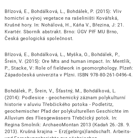
Břízová, E., Bohdálková, L., Bohdálek, P. (2015): Vliv
hornictví a vývoj vegetace na rašeliništi Kovářská,
Krušné hory. In: Nohálová, H., Káňa V., Březina, J: 21.
Kvartér. Sborník abstrakt. Brno: ÚGV PřF MU Brno,
Česká geologická společnost.
Břízová, E., Bohdálková, L., Myška, O., Bohdálek, P.,
Šrein, V. (2015): Ore Mts and human impact. In: Mentlík,
P., Stacke, V: Role of fieldwork in geomorphology. Plzeň:
Západočeská univerzita v Plzni. ISBN 978-80-261-0496-4.
Bohdálek, P., Šrein, V., Šťastný, M., Bohdálková, L.
(2014): Podlesice - geochemický záznam polykulturní
historie v aluviu Třebčického potoka - Podletitz,
geochemischer Pfad der polykulturellen Geschichte im
Alluvium des Fliesgewässers Třebčický potok. In:
Regina Smolnik: ArchaeoMontan 2013 (Kadaň 26.-28. 9.
2013). Krušná krajina – Erz(gebirgs)landschaft. Arbeits-