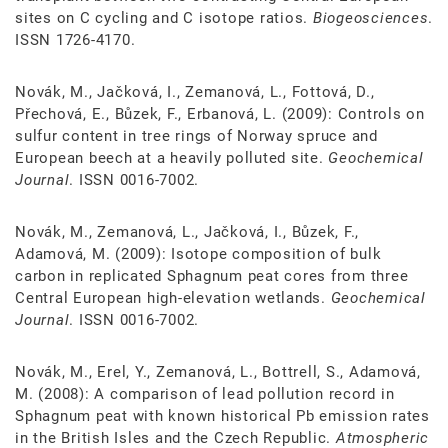
sites on C cycling and C isotope ratios.
Biogeosciences
.
ISSN 1726-4170.
Novák, M., Jačková, I., Zemanová, L., Fottová, D.,
Přechová, E., Bůzek, F., Erbanová, L. (2009): Controls on
sulfur content in tree rings of Norway spruce and
European beech at a heavily polluted site.
Geochemical
Journal
. ISSN 0016-7002.
Novák, M., Zemanová, L., Jačková, I., Bůzek, F.,
Adamová, M. (2009): Isotope composition of bulk
carbon in replicated Sphagnum peat cores from three
Central European high-elevation wetlands.
Geochemical
Journal
. ISSN 0016-7002.
Novák, M., Erel, Y., Zemanová, L., Bottrell, S., Adamová,
M. (2008): A comparison of lead pollution record in
Sphagnum peat with known historical Pb emission rates
in the British Isles and the Czech Republic.
Atmospheric