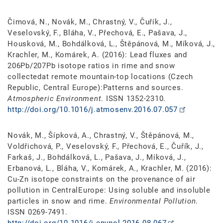
Čimová, N., Novák, M., Chrastný, V., Čuřík, J.,
Veselovský, F., Bláha, V., Přechová, E., Pašava, J.,
Housková, M., Bohdálková, L., Štěpánová, M., Míková, J.,
Krachler, M., Komárek, A. (2016): Lead fluxes and
206Pb/207Pb isotope ratios in rime and snow
collectedat remote mountain-top locations (Czech
Republic, Central Europe):Patterns and sources.
Atmospheric Environment
. ISSN 1352-2310.
http://doi.org/10.1016/j.atmosenv.2016.07.057
Novák, M., Šípková, A., Chrastný, V., Štěpánová, M.,
Voldřichová, P., Veselovský, F., Přechová, E., Čuřík, J.,
Farkaš, J., Bohdálková, L., Pašava, J., Míková, J.,
Erbanová, L., Bláha, V., Komárek, A., Krachler, M. (2016):
Cu-Zn isotope constraints on the provenance of air
pollution in CentralEurope: Using soluble and insoluble
particles in snow and rime.
Environmental Pollution
.
ISSN 0269-7491.
http://doi.org/10.1016/j.envpol.2016.08.067