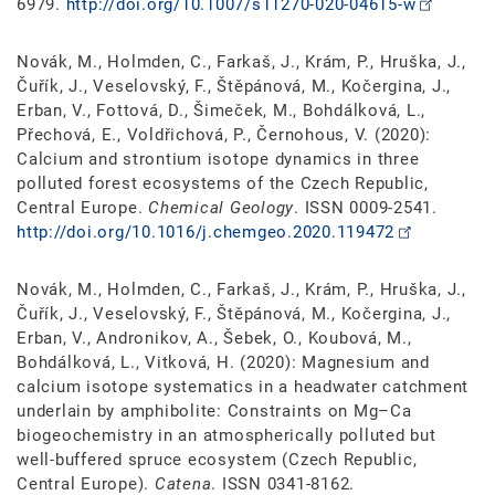
6979.
http://doi.org/10.1007/s11270-020-04615-w
Novák, M., Holmden, C., Farkaš, J., Krám, P., Hruška, J.,
Čuřík, J., Veselovský, F., Štěpánová, M., Kočergina, J.,
Erban, V., Fottová, D., Šimeček, M., Bohdálková, L.,
Přechová, E., Voldřichová, P., Černohous, V. (2020):
Calcium and strontium isotope dynamics in three
polluted forest ecosystems of the Czech Republic,
Central Europe.
Chemical Geology
. ISSN 0009-2541.
http://doi.org/10.1016/j.chemgeo.2020.119472
Novák, M., Holmden, C., Farkaš, J., Krám, P., Hruška, J.,
Čuřík, J., Veselovský, F., Štěpánová, M., Kočergina, J.,
Erban, V., Andronikov, A., Šebek, O., Koubová, M.,
Bohdálková, L., Vitková, H. (2020): Magnesium and
calcium isotope systematics in a headwater catchment
underlain by amphibolite: Constraints on Mg–Ca
biogeochemistry in an atmospherically polluted but
well-buffered spruce ecosystem (Czech Republic,
Central Europe).
Catena
. ISSN 0341-8162.