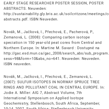
EARLY STAGE RESEARCHER POSTER SESSION, POSTER
ABSTRACTS. Neuveden:
http://sustainability.gly.bris.ac.uk/soilcritzone/meetings/c
abstracts.pdf. ISBN Neuveden.
Novák, M., Jačková, I., Přechová, E., Pacherová, P.,
Zemanová, L. (2008): Comparing carbon isotope
speciation in 150 year-old peat cores from Central and
Northern Europe. In: Martine M. Savard : Dostupné na
http://gac.esd.mun.ca/gac_2008/search_abs/sub_program
sess=98&form=10&abs_no=641. Neuveden: Neuveden.
ISBN neuveden.
Novák, M., Jačková, I., Přechová, E., Zemanová, L.
(2007): SULFUR ISOTOPES IN NORWAY SPRUCE TREE
RINGS AND POLLUTANT COAL IN CENTRAL EUROPE. In:
Jodie A. Miller: AIG 7, Abstract Volume, 7th
International Symposium on Applied Isotope
Geochemistry, Stellenbosch, South Africa, September,
10-14, 2007. South Africa: Stellenbosch University.