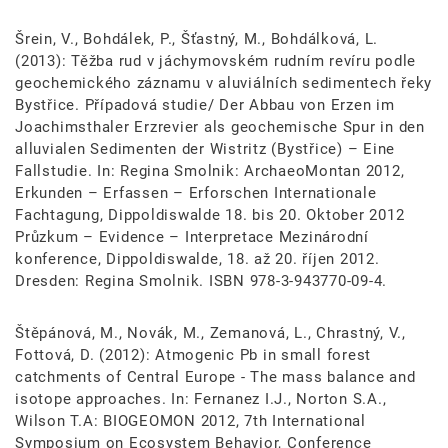
Šrein, V., Bohdálek, P., Šťastný, M., Bohdálková, L.
(2013): Těžba rud v jáchymovském rudním revíru podle
geochemického záznamu v aluviálních sedimentech řeky
Bystřice. Případová studie/ Der Abbau von Erzen im
Joachimsthaler Erzrevier als geochemische Spur in den
alluvialen Sedimenten der Wistritz (Bystřice) – Eine
Fallstudie. In: Regina Smolnik: ArchaeoMontan 2012,
Erkunden – Erfassen – Erforschen Internationale
Fachtagung, Dippoldiswalde 18. bis 20. Oktober 2012
Průzkum – Evidence – Interpretace Mezinárodní
konference, Dippoldiswalde, 18. až 20. říjen 2012.
Dresden: Regina Smolnik. ISBN 978-3-943770-09-4.
Štěpánová, M., Novák, M., Zemanová, L., Chrastný, V.,
Fottová, D. (2012): Atmogenic Pb in small forest
catchments of Central Europe - The mass balance and
isotope approaches. In: Fernanez I.J., Norton S.A.,
Wilson T.A: BIOGEOMON 2012, 7th International
Symposium on Ecosystem Behavior, Conference