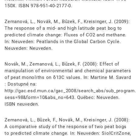
150X. ISBN 978-951-40-2177-0.
Zemanová, L., Novák, M., Bůzek, F., Kreisinger, J. (2009):
The response of a mid- and high latitude peat bog to
predicted climate change: Fluxes of CO2 and methane.
In: Neuveden: Peatlands in the Global Carbon Cycle.
Neuveden: Neuveden.
Novák, M., Zemanová, L., Bůzek, F. (2008): Effect of
manipulation of environmental and chemical parameters
of peat monoliths on δ13C values. In: Martine M. Savard
: Dostupné na:
http://gac.esd.mun.ca/gac_2008/search_abs/sub_program
sess=98&form=10&abs_no=643. Québec: Neuveden.
ISBN neuveden.
Zemanová, L., Bůzek, F., Novák, M., Kreisinger, J. (2008):
A comparative study of the response of two peat bogs
to predicted climate change. In: Neuveden: SiolCritZone,