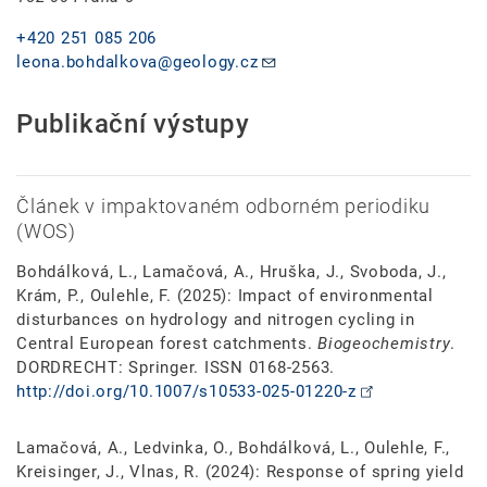
+420 251 085 206
leona.bohdalkova@geology.cz
Publikační výstupy
Článek v impaktovaném odborném periodiku
(WOS)
Bohdálková, L., Lamačová, A., Hruška, J., Svoboda, J.,
Krám, P., Oulehle, F. (2025): Impact of environmental
disturbances on hydrology and nitrogen cycling in
Central European forest catchments.
Biogeochemistry
.
DORDRECHT: Springer. ISSN 0168-2563.
http://doi.org/10.1007/s10533-025-01220-z
Lamačová, A., Ledvinka, O., Bohdálková, L., Oulehle, F.,
Kreisinger, J., Vlnas, R. (2024): Response of spring yield