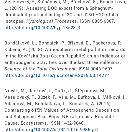
Veselovský, F., Štěpánová, M., Přechová, E., Bohdálková,
L. (2019): Assesing DOC export from a Sphagnum-
dominated peatland using d13C and d18O-H2O stable
isotopes.
Hydrological Processes
. ISSN 0885-6087.
http://doi.org/10.1002/hyp.13528
Bohdálková, L., Bohdálek, P., Břízová, E., Pacherová, P.,
Kuběna, A. (2018): Atmospheric metal pollution records
in the Kovářská Bog (Czech Republic) as an indicator of
anthropogenic activities over the last three millennia.
Science of the Total Environment
. ISSN 0048-9697.
http://doi.org/10.1016/j.scitotenv.2018.03.142
Novák, M., Jačková, I., Čuřík, J., Štěpánová, M.,
Veselovský, F., Bůzek, F., Vile, M., Bufková, I., Válková, I.,
Adamová, M., Bohdálková, L., Komárek, A. (2016):
Contrasting δ15N Values of Atmospheric Deposition
and Sphagnum Peat Bogs: NFixation as a Possible
Cause.
Ecosystems
. ISSN 1432-9840.
http://doi.org/10.1007/s10021-016-9985-y