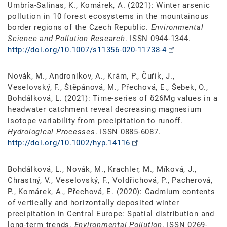
Umbría-Salinas, K., Komárek, A. (2021): Winter arsenic
pollution in 10 forest ecosystems in the mountainous
border regions of the Czech Republic.
Environmental
Science and Pollution Research
. ISSN 0944-1344.
http://doi.org/10.1007/s11356-020-11738-4
Novák, M., Andronikov, A., Krám, P., Čuřík, J.,
Veselovský, F., Štěpánová, M., Přechová, E., Šebek, O.,
Bohdálková, L. (2021): Time-series of δ26Mg values in a
headwater catchment reveal decreasing magnesium
isotope variability from precipitation to runoff.
Hydrological Processes
. ISSN 0885-6087.
http://doi.org/10.1002/hyp.14116
Bohdálková, L., Novák, M., Krachler, M., Míková, J.,
Chrastný, V., Veselovský, F., Voldřichová, P., Pacherová,
P., Komárek, A., Přechová, E. (2020): Cadmium contents
of vertically and horizontally deposited winter
precipitation in Central Europe: Spatial distribution and
long-term trends.
Environmental Pollution
. ISSN 0269-