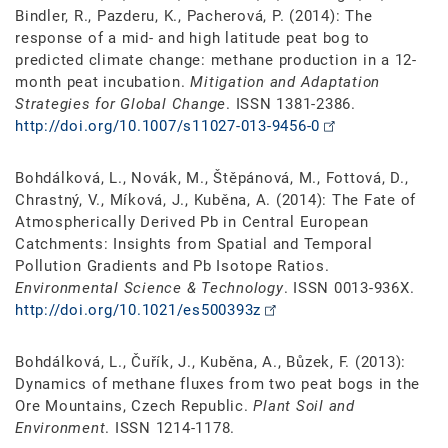
Bindler, R., Pazderu, K., Pacherová, P. (2014): The
response of a mid- and high latitude peat bog to
predicted climate change: methane production in a 12-
month peat incubation.
Mitigation and Adaptation
Strategies for Global Change
. ISSN 1381-2386.
http://doi.org/10.1007/s11027-013-9456-0
Bohdálková, L., Novák, M., Štěpánová, M., Fottová, D.,
Chrastný, V., Míková, J., Kuběna, A. (2014): The Fate of
Atmospherically Derived Pb in Central European
Catchments: Insights from Spatial and Temporal
Pollution Gradients and Pb Isotope Ratios.
Environmental Science & Technology
. ISSN 0013-936X.
http://doi.org/10.1021/es500393z
Bohdálková, L., Čuřík, J., Kuběna, A., Bůzek, F. (2013):
Dynamics of methane fluxes from two peat bogs in the
Ore Mountains, Czech Republic.
Plant Soil and
Environment
. ISSN 1214-1178.