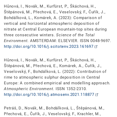
Hůnová, I., Novák, M., Kurfürst, P., Škáchová, H.,
Štěpánová, M., Přechová, E., Veselovský, F., Čuřík, J.,
Bohdálková, L., Komárek, A. (2023): Comparison of
vertical and horizontal atmospheric deposition of
nitrate at Central European mountain-top sites during
three consecutive winters.
Science of the Total
Environment
. AMSTERDAM: ELSEVIER. ISSN 0048-9697.
http://doi.org/10.1016/j.scitotenv.2023.161697
Hůnová, I., Novák, M., Kurfürst, P., Škáchová, H.,
Štěpánová, M., Přechová, E., Komárek, A., Čuřík, J.,
Veselovský, F., Bohdálková, L. (2022): Contribution of
rime to atmospheric sulphur deposition in Central
Europe: A combined empirical and modelling approach.
Atmospheric Environment
. ISSN 1352-2310.
http://doi.org/10.1016/j.atmosenv.2021.118877
Petráš, D., Novák, M., Bohdálková, L., Štěpánová, M.,
Přechová, E., Čuřík, J., Veselovský, F., Krachler, M.,