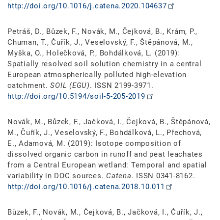
http://doi.org/10.1016/j.catena.2020.104637
Petráš, D., Bůzek, F., Novák, M., Čejková, B., Krám, P.,
Chuman, T., Čuřík, J., Veselovský, F., Štěpánová, M.,
Myška, O., Holečková, P., Bohdálková, L. (2019):
Spatially resolved soil solution chemistry in a central
European atmospherically polluted high-elevation
catchment.
SOIL (EGU)
. ISSN 2199-3971.
http://doi.org/10.5194/soil-5-205-2019
Novák, M., Bůzek, F., Jačková, I., Čejková, B., Štěpánová,
M., Čuřík, J., Veselovský, F., Bohdálková, L., Přechová,
E., Adamová, M. (2019): Isotope composition of
dissolved organic carbon in runoff and peat leachates
from a Central European wetland: Temporal and spatial
variability in DOC sources.
Catena
. ISSN 0341-8162.
http://doi.org/10.1016/j.catena.2018.10.011
Bůzek, F., Novák, M., Čejková, B., Jačková, I., Čuřík, J.,