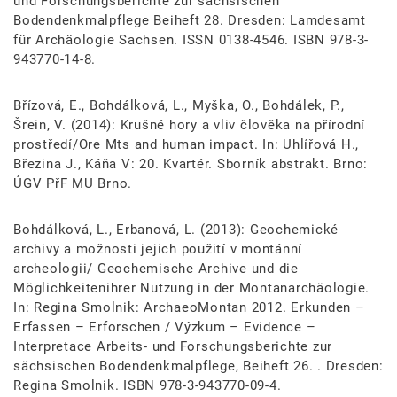
und Forschungsberichte zur sächsischen
Bodendenkmalpflege Beiheft 28. Dresden: Lamdesamt
für Archäologie Sachsen. ISSN 0138-4546. ISBN 978-3-
943770-14-8.
Břízová, E., Bohdálková, L., Myška, O., Bohdálek, P.,
Šrein, V. (2014): Krušné hory a vliv člověka na přírodní
prostředí/Ore Mts and human impact. In: Uhlířová H.,
Březina J., Káňa V: 20. Kvartér. Sborník abstrakt. Brno:
ÚGV PřF MU Brno.
Bohdálková, L., Erbanová, L. (2013): Geochemické
archivy a možnosti jejich použití v montánní
archeologii/ Geochemische Archive und die
Möglichkeitenihrer Nutzung in der Montanarchäologie.
In: Regina Smolnik: ArchaeoMontan 2012. Erkunden –
Erfassen – Erforschen / Výzkum – Evidence –
Interpretace Arbeits- und Forschungsberichte zur
sächsischen Bodendenkmalpflege, Beiheft 26. . Dresden:
Regina Smolnik. ISBN 978-3-943770-09-4.