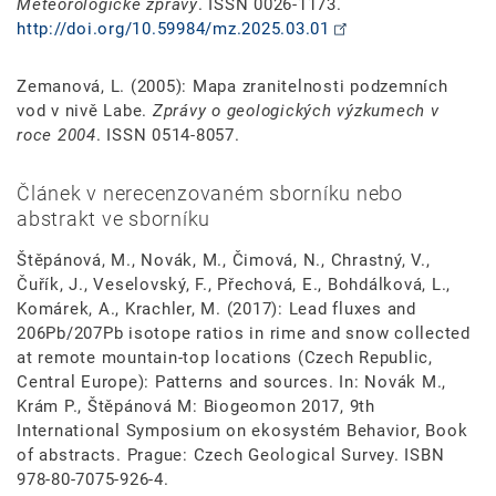
Meteorologické zprávy
. ISSN 0026-1173.
http://doi.org/10.59984/mz.2025.03.01
Zemanová, L. (2005): Mapa zranitelnosti podzemních
vod v nivě Labe.
Zprávy o geologických výzkumech v
roce 2004
. ISSN 0514-8057.
Článek v nerecenzovaném sborníku nebo
abstrakt ve sborníku
Štěpánová, M., Novák, M., Čimová, N., Chrastný, V.,
Čuřík, J., Veselovský, F., Přechová, E., Bohdálková, L.,
Komárek, A., Krachler, M. (2017): Lead fluxes and
206Pb/207Pb isotope ratios in rime and snow collected
at remote mountain-top locations (Czech Republic,
Central Europe): Patterns and sources. In: Novák M.,
Krám P., Štěpánová M: Biogeomon 2017, 9th
International Symposium on ekosystém Behavior, Book
of abstracts. Prague: Czech Geological Survey. ISBN
978-80-7075-926-4.