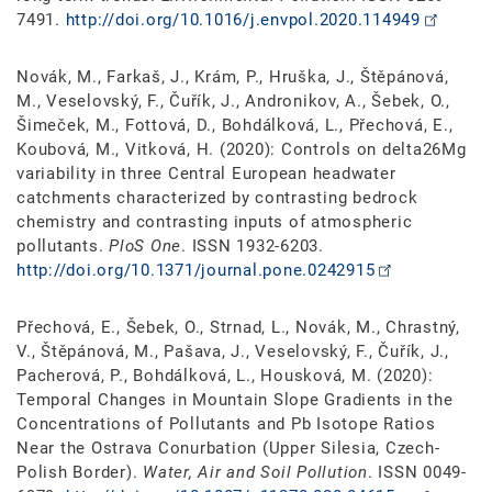
7491.
http://doi.org/10.1016/j.envpol.2020.114949
Novák, M., Farkaš, J., Krám, P., Hruška, J., Štěpánová,
M., Veselovský, F., Čuřík, J., Andronikov, A., Šebek, O.,
Šimeček, M., Fottová, D., Bohdálková, L., Přechová, E.,
Koubová, M., Vitková, H. (2020): Controls on delta26Mg
variability in three Central European headwater
catchments characterized by contrasting bedrock
chemistry and contrasting inputs of atmospheric
pollutants.
PloS One
. ISSN 1932-6203.
http://doi.org/10.1371/journal.pone.0242915
Přechová, E., Šebek, O., Strnad, L., Novák, M., Chrastný,
V., Štěpánová, M., Pašava, J., Veselovský, F., Čuřík, J.,
Pacherová, P., Bohdálková, L., Housková, M. (2020):
Temporal Changes in Mountain Slope Gradients in the
Concentrations of Pollutants and Pb Isotope Ratios
Near the Ostrava Conurbation (Upper Silesia, Czech-
Polish Border).
Water, Air and Soil Pollution
. ISSN 0049-