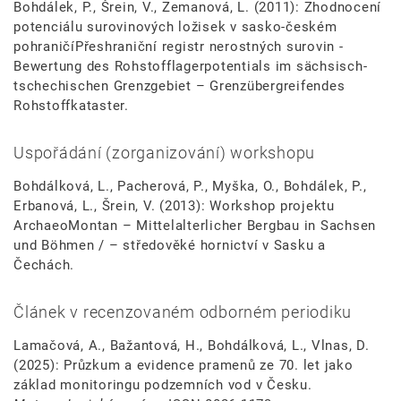
Bohdálek, P., Šrein, V., Zemanová, L. (2011): Zhodnocení
potenciálu surovinových ložisek v sasko-českém
pohraničíPřeshraniční registr nerostných surovin -
Bewertung des Rohstofflagerpotentials im sächsisch-
tschechischen Grenzgebiet – Grenzübergreifendes
Rohstoffkataster.
Uspořádání (zorganizování) workshopu
Bohdálková, L., Pacherová, P., Myška, O., Bohdálek, P.,
Erbanová, L., Šrein, V. (2013): Workshop projektu
ArchaeoMontan – Mittelalterlicher Bergbau in Sachsen
und Böhmen / – středověké hornictví v Sasku a
Čechách.
Článek v recenzovaném odborném periodiku
Lamačová, A., Bažantová, H., Bohdálková, L., Vlnas, D.
(2025): Průzkum a evidence pramenů ze 70. let jako
základ monitoringu podzemních vod v Česku.