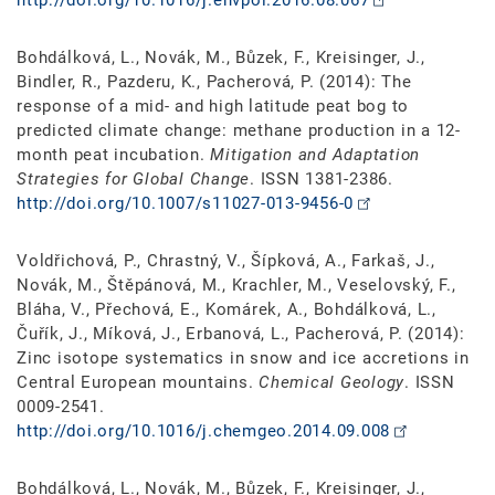
Bohdálková, L., Novák, M., Bůzek, F., Kreisinger, J.,
Bindler, R., Pazderu, K., Pacherová, P. (2014): The
response of a mid- and high latitude peat bog to
predicted climate change: methane production in a 12-
month peat incubation.
Mitigation and Adaptation
Strategies for Global Change
. ISSN 1381-2386.
http://doi.org/10.1007/s11027-013-9456-0
Voldřichová, P., Chrastný, V., Šípková, A., Farkaš, J.,
Novák, M., Štěpánová, M., Krachler, M., Veselovský, F.,
Bláha, V., Přechová, E., Komárek, A., Bohdálková, L.,
Čuřík, J., Míková, J., Erbanová, L., Pacherová, P. (2014):
Zinc isotope systematics in snow and ice accretions in
Central European mountains.
Chemical Geology
. ISSN
0009-2541.
http://doi.org/10.1016/j.chemgeo.2014.09.008
Bohdálková, L., Novák, M., Bůzek, F., Kreisinger, J.,