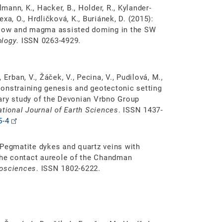
lmann, K., Hacker, B., Holder, R., Kylander-
exa, O., Hrdličková, K., Buriánek, D. (2015):
 flow and magma assisted doming in the SW
ology
. ISSN 0263-4929.
, Erban, V., Žáček, V., Pecina, V., Pudilová, M.,
 Constraining genesis and geotectonic setting
ary study of the Devonian Vrbno Group
ational Journal of Earth Sciences
. ISSN 1437-
5-4
): Pegmatite dykes and quartz veins with
 the contact aureole of the Chandman
eosciences
. ISSN 1802-6222.