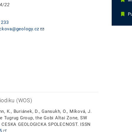
Mg
04/22
Pu
 233
lickova@geology.cz
iodiku (WOS)
nn, K., Buriánek, D., Gansukh, O., Míková, J.
he Tugrug Group, the Gobi Altai Zone, SW
: CESKA GEOLOGICKA SPOLECNOST. ISSN
5