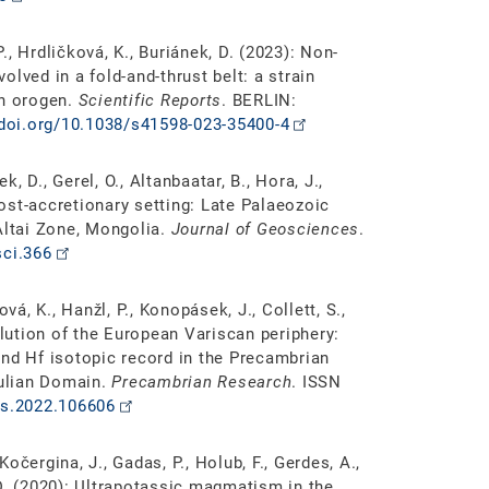
P., Hrdličková, K., Buriánek, D. (2023): Non-
lved in a fold-and-thrust belt: a strain
an orogen.
Scientific Reports
. BERLIN:
/doi.org/10.1038/s41598-023-35400-4
k, D., Gerel, O., Altanbaatar, B., Hora, J.,
ost-accretionary setting: Late Palaeozoic
Altai Zone, Mongolia.
Journal of Geosciences
.
sci.366
vá, K., Hanžl, P., Konopásek, J., Collett, S.,
olution of the European Variscan periphery:
and Hf isotopic record in the Precambrian
ulian Domain.
Precambrian Research
. ISSN
es.2022.106606
Kočergina, J., Gadas, P., Holub, F., Gerdes, A.,
, D. (2020): Ultrapotassic magmatism in the