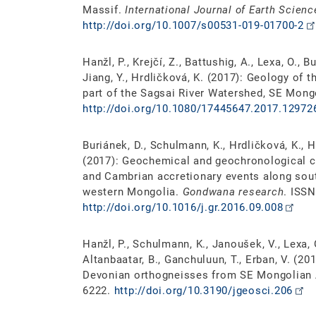
Massif.
International Journal of Earth Scienc
http://doi.org/10.1007/s00531-019-01700-2
Hanžl, P., Krejčí, Z., Battushig, A., Lexa, O., 
Jiang, Y., Hrdličková, K. (2017): Geology of t
part of the Sagsai River Watershed, SE Mong
http://doi.org/10.1080/17445647.2017.12972
Buriánek, D., Schulmann, K., Hrdličková, K., Ha
(2017): Geochemical and geochronological co
and Cambrian accretionary events along sout
western Mongolia.
Gondwana research
. ISS
http://doi.org/10.1016/j.gr.2016.09.008
Hanžl, P., Schulmann, K., Janoušek, V., Lexa, O
Altanbaatar, B., Ganchuluun, T., Erban, V. (20
Devonian orthogneisses from SE Mongolian 
6222.
http://doi.org/10.3190/jgeosci.206