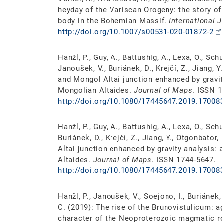
heyday of the Variscan Orogeny: the story of 
body in the Bohemian Massif.
International 
http://doi.org/10.1007/s00531-020-01872-2
Hanžl, P., Guy, A., Battushig, A., Lexa, O., Sc
Janoušek, V., Buriánek, D., Krejčí, Z., Jiang, 
and Mongol Altai junction enhanced by gravit
Mongolian Altaides.
Journal of Maps
. ISSN 
http://doi.org/10.1080/17445647.2019.17008
Hanžl, P., Guy, A., Battushig, A., Lexa, O., Sc
Buriánek, D., Krejčí, Z., Jiang, Y., Otgonbato
Altai junction enhanced by gravity analysis:
Altaides.
Journal of Maps
. ISSN 1744-5647.
http://doi.org/10.1080/17445647.2019.17008
Hanžl, P., Janoušek, V., Soejono, I., Buriánek, 
C. (2019): The rise of the Brunovistulicum: 
character of the Neoproterozoic magmatic ro