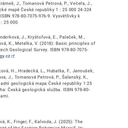
Šrámek, J., Tomanová Petrová, P., Večeřa, J.,
gické mapě České republiky 1 : 25 000 24-324
 ISBN 978-80-7075-976-9. Vysvětlivky k
: 25 000.
Janderková, J., Kryštofová, E., Paleček, M.,
ová, K., Metelka, V. (2018): Basic principles of
zech Geological Survey. ISBN 978-80-7075-
gy.cz
líková, H., Hradecká, L., Hubatka, F., Janoušek,
va, J., Tomanová Petrová, P., Šalanský, K.,
ákladní geologická mapa České republiky 1:25
aha: Česká geologická služba. ISBN 978-80-
kami.
á, K., Finger, F., Kalvoda, J. (2025): The