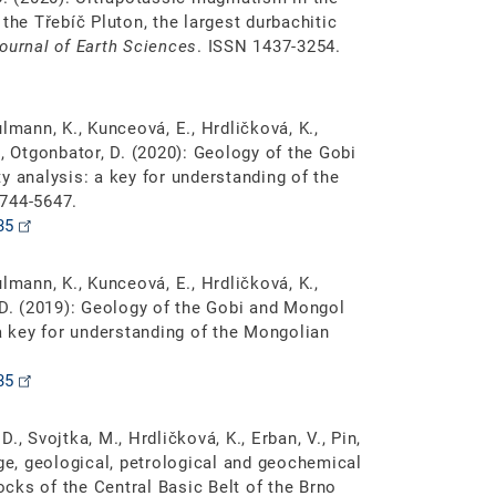
the Třebíč Pluton, the largest durbachitic
Journal of Earth Sciences
. ISSN 1437-3254.
hulmann, K., Kunceová, E., Hrdličková, K.,
Y., Otgonbator, D. (2020): Geology of the Gobi
y analysis: a key for understanding of the
1744-5647.
35
hulmann, K., Kunceová, E., Hrdličková, K.,
r, D. (2019): Geology of the Gobi and Mongol
 a key for understanding of the Mongolian
35
D., Svojtka, M., Hrdličková, K., Erban, V., Pin,
age, geological, petrological and geochemical
cks of the Central Basic Belt of the Brno