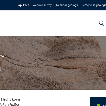
Aplikace
Webové služby
Kalendář geologa
Zeptejte se geolog
OVÁ
á
a Hrdličková
ická služba