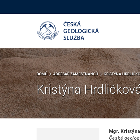
Přejít
k
hlavnímu
obsahu
DOMŮ
ADRESÁŘ ZAMĚSTNANCŮ
KRISTÝNA HRDLIČK
Kristýna Hrdličkov
Mgr. Kristýn
Česká geolog