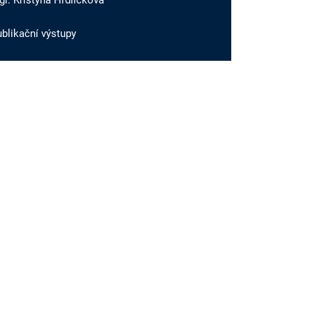
r. Kristýna Hrdličková
blikační výstupy