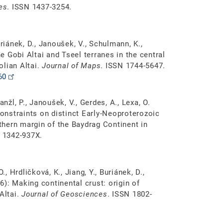
es
. ISSN 1437-3254.
Buriánek, D., Janoušek, V., Schulmann, K.,
he Gobi Altai and Tseel terranes in the central
olian Altai.
Journal of Maps
. ISSN 1744-5647.
60
nžl, P., Janoušek, V., Gerdes, A., Lexa, O.
nstraints on distinct Early-Neoproterozoic
hern margin of the Baydrag Continent in
N 1342-937X.
., Hrdličková, K., Jiang, Y., Buriánek, D.,
16): Making continental crust: origin of
Altai.
Journal of Geosciences
. ISSN 1802-