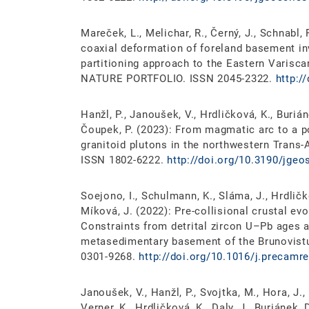
Mareček, L., Melichar, R., Černý, J., Schnabl, 
coaxial deformation of foreland basement invo
partitioning approach to the Eastern Varisc
NATURE PORTFOLIO. ISSN 2045-2322.
http:/
Hanžl, P., Janoušek, V., Hrdličková, K., Buriáne
Čoupek, P. (2023): From magmatic arc to a p
granitoid plutons in the northwestern Trans-
ISSN 1802-6222.
http://doi.org/10.3190/jgeo
Soejono, I., Schulmann, K., Sláma, J., Hrdličko
Míková, J. (2022): Pre-collisional crustal ev
Constraints from detrital zircon U–Pb ages 
metasedimentary basement of the Brunovist
0301-9268.
http://doi.org/10.1016/j.precamr
Janoušek, V., Hanžl, P., Svojtka, M., Hora, J., 
Verner, K., Hrdličková, K., Daly, J., Buriánek