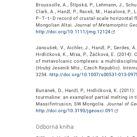
Broussolle, A., Štípská, P., Lehmann, J., Schu
Clark, A., Hanžl, P., Racek, M., Hasalová, P., L
P−T−t−D record of crustal-scale horizontal
Mongolian Altai.
Journal of Metamorphic Ge
http://doi.org/10.1111/jmg.12124
Janoušek, V., Aichler, J., Hanžl, P., Gerdes, A.
Hrdličková, K., Mixa, P., Žáčková, E. (2014):
of metavolcanic complexes: a multidisciplin
(Hrubý Jeseník Mts., Czech Republic).
Intern
3254.
http://doi.org/10.1007/s00531-013-097
Buriánek, D., Hanžl, P., Hrdličková, K. (2011
tourmaline: an exampleof partial melting in
Massifintrusion, SW Mongolia.
Journal of G
http://doi.org/10.3190/jgeosci.091
Odborná kniha