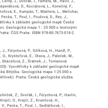
, Černý, J., Dvořák, I., Faměra, M., Havíř, J.,
ašperáková, D., Kociánová, L., Konečný, F.,
tofová, E., Kumpán, T., Maštera, L., Melichar,
 Pecka, T., Poul, I., Poulová, D., Rez, J.,
světlivky k základní geologické mapě České
kov. Geologická mapa 1 : 25 000 s textovými
 Praha: ČGS Praha. ISBN 978-80-7673-018-2.
 J., Fürychová, P., Gilíková, H., Hanžl, P.,
, O., Kryštofová, E., Otava, J., Paleček, M.,
I., Skácelová, Z., Šrámek, J., Tomanová
(2020): Vysvětlivky k základní geologické mapě
rská Bítýška. Geologická mapa 1:25 000 s
ětlivek). Praha: Česká geologická služba.
olníček, Z., Dvořák, I., Fürychová, P., Havlín,
Krejčí, O., Krejčí, Z., Krumlová, H.,
V., Pecka, T., Poul, I., Sedláčková, I.,