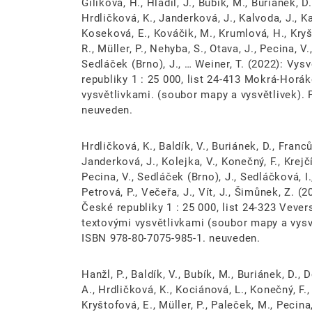
Gilíková, H., Hladil, J., Bubík, M., Buriánek, D.
Hrdličková, K., Janderková, J., Kalvoda, J., K
Koseková, E., Kováčik, M., Krumlová, H., Kryš
R., Müller, P., Nehyba, S., Otava, J., Pecina, V.,
Sedláček (Brno), J., … Weiner, T. (2022): Vy
republiky 1 : 25 000, list 24-413 Mokrá-Horá
vysvětlivkami. (soubor mapy a vysvětlivek).
neuveden.
Hrdličková, K., Baldík, V., Buriánek, D., Franců,
Janderková, J., Kolejka, V., Konečný, F., Krejčí
Pecina, V., Sedláček (Brno), J., Sedláčková, 
Petrová, P., Večeřa, J., Vít, J., Šimůnek, Z. 
České republiky 1 : 25 000, list 24-323 Veve
textovými vysvětlivkami (soubor mapy a vysv
ISBN 978-80-7075-985-1. neuveden.
Hanžl, P., Baldík, V., Bubík, M., Buriánek, D., D
A., Hrdličková, K., Kociánová, L., Konečný, F., 
Kryštofová, E., Müller, P., Paleček, M., Pecina, 