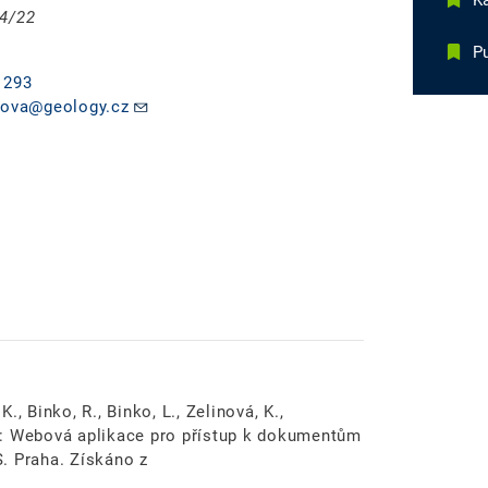
Ka
04/22
Pu
 293
inova@geology.cz
K., Binko, R., Binko, L., Zelinová, K.,
11): Webová aplikace pro přístup k dokumentům
. Praha. Získáno z