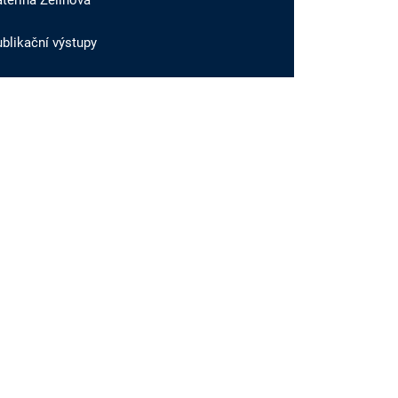
teřina Zelinová
blikační výstupy