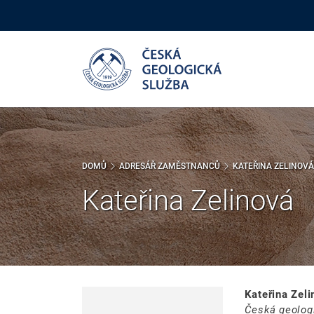
Přejít
k
hlavnímu
obsahu
DOMŮ
ADRESÁŘ ZAMĚSTNANCŮ
KATEŘINA ZELINOVÁ
Kateřina Zelinová
Kateřina Zeli
Česká geolog