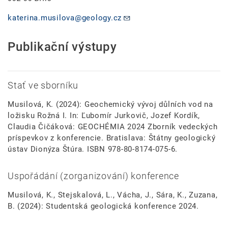
katerina.musilova@geology.cz
Publikační výstupy
Stať ve sborníku
Musilová, K. (2024): Geochemický vývoj důlních vod na
ložisku Rožná I. In: Ľubomír Jurkovič, Jozef Kordík,
Claudia Čičáková: GEOCHÉMIA 2024 Zborník vedeckých
príspevkov z konferencie. Bratislava: Štátny geologický
ústav Dionýza Štúra. ISBN 978-80-8174-075-6.
Uspořádání (zorganizování) konference
Musilová, K., Stejskalová, L., Vácha, J., Sára, K., Zuzana,
B. (2024): Studentská geologická konference 2024.