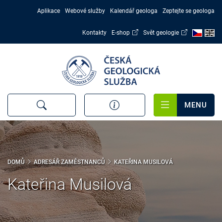
Přejít
Aplikace
Webové služby
Kalendář geologa
Zeptejte se geologa
k
hlavnímu
Kontakty
E-shop
Svět geologie
obsahu
MENU
DOMŮ
ADRESÁŘ ZAMĚSTNANCŮ
KATEŘINA MUSILOVÁ
Kateřina Musilová