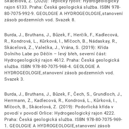
Skácelová, Z. (2020): Teplický ryolit: Hydrogeologický
rajon 6133. Praha: Česká geologická služba. ISBN 978-
80-7075-992-9. GEOLOGIE A HYDROGEOLOGIE,stanovení
zásob podzemních vod. Svazek 8.
Burda, J., Bruthans, J., Bůzek, F., Herčík, F., Kadlecová,
R., Kondrová, L., Kůrková, I., Mlčoch, B., Nádaskay, R.,
Skácelová, Z., Valečka, J., Vrána, S. (2019): Křída
Dolního Labe po Děčín – levý břeh, severní část:
Hydrogeologický rajon 4612. Praha: Česká geologická
služba. ISBN 978-80-7075-968-4. GEOLOGIE A
HYDROGEOLOGIE,stanovení zásob podzemních vod.
Svazek 3.
Burda, J., Bruthans, J., Bůzek, F., Čech, S., Grundloch, J.,
Herrmann, Z., Kadlecová, R., Kondrová, L., Kůrková, I.,
Mlčoch, B., Skácelová, Z. (2019): Podorlická křída v
povodí v povodí Orlice: Hydrogeologický rajon 4222.
Praha: Česká geologická služba. ISBN 978-80-7075-969-
1. GEOLOGIE A HYDROGEOLOGIE,stanovení zásob