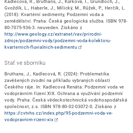
Kadlecová, R., Bruthans, J., Kůrková, I., Grundloch, J.,
Gvoždík, L., Haberle, J., Milický, M., Růžek, P., Herčík, L.
(2018): Kvartérní sedimenty, Podzemní voda a
zemědělství. Praha: Česká geologická služba. ISBN 978-
80-7075-936-3. neuveden. Získáno z
http://www.geology.cz/extranet/vav/prirodni-
zdroje/podzemni-vody/podzemni-voda-kolektoru-
kvarternich-fluvialnich-sedimentu
Stať ve sborníku
Bruthans, J., Kadlecová, R. (2024): Problematika
zavěšených zvodní na příkladu vybraných oblastí
Českého ráje. In: Kadlecová Renáta: Podzemní voda ve
vodoprávním řízení XIX. Ochrana a využívání podzemní
vody. Praha: Česká vědeckotechnická vodohospodářská
společnost, z.s. ISBN 978-80-02-03072-0. Získáno z
https://cvtvhs.cz/index.php/95-podzemni-voda-ve-
vodopravnim-rizeni-xix