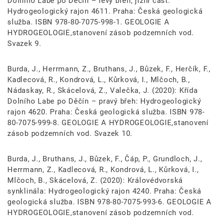
Dolního Labe po Děčín – levý břeh, jižní část:
Hydrogeologický rajon 4611. Praha: Česká geologická
služba. ISBN 978-80-7075-998-1. GEOLOGIE A
HYDROGEOLOGIE,stanovení zásob podzemních vod.
Svazek 9.
Burda, J., Herrmann, Z., Bruthans, J., Bůzek, F., Herčík, F.,
Kadlecová, R., Kondrová, L., Kůrková, I., Mlčoch, B.,
Nádaskay, R., Skácelová, Z., Valečka, J. (2020): Křída
Dolního Labe po Děčín – pravý břeh: Hydrogeologický
rajon 4620. Praha: Česká geologická služba. ISBN 978-
80-7075-999-8. GEOLOGIE A HYDROGEOLOGIE,stanovení
zásob podzemních vod. Svazek 10.
Burda, J., Bruthans, J., Bůzek, F., Čáp, P., Grundloch, J.,
Herrmann, Z., Kadlecová, R., Kondrová, L., Kůrková, I.,
Mlčoch, B., Skácelová, Z. (2020): Královédvorská
synklinála: Hydrogeologický rajon 4240. Praha: Česká
geologická služba. ISBN 978-80-7075-993-6. GEOLOGIE A
HYDROGEOLOGIE,stanovení zásob podzemních vod.