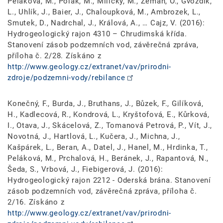
Peláková, M., Polák, M., Milický, M., Zeman, O., Gvoždík,
L., Uhlík, J., Baier, J., Chaloupková, M., Ambrozek, L.,
Smutek, D., Nadrchal, J., Králová, A., … Cajz, V. (2016):
Hydrogeologický rajon 4310 – Chrudimská křída.
Stanovení zásob podzemních vod, závěrečná zpráva,
příloha č. 2/28. Získáno z
http://www.geology.cz/extranet/vav/prirodni-
zdroje/podzemni-vody/rebilance
Konečný, F., Burda, J., Bruthans, J., Bůzek, F., Gilíková,
H., Kadlecová, R., Kondrová, L., Kryštofová, E., Kůrková,
I., Otava, J., Skácelová, Z., Tomanová Petrová, P., Vít, J.,
Novotná, J., Hartlová, L., Kučera, J., Michna, J.,
Kašpárek, L., Beran, A., Datel, J., Hanel, M., Hrdinka, T.,
Peláková, M., Prchalová, H., Beránek, J., Rapantová, N.,
Šeda, S., Vrbová, J., Fiebigerová, J. (2016):
Hydrogeologický rajon 2212 - Oderská brána. Stanovení
zásob podzemních vod, závěrečná zpráva, příloha č.
2/16. Získáno z
http://www.geology.cz/extranet/vav/prirodni-