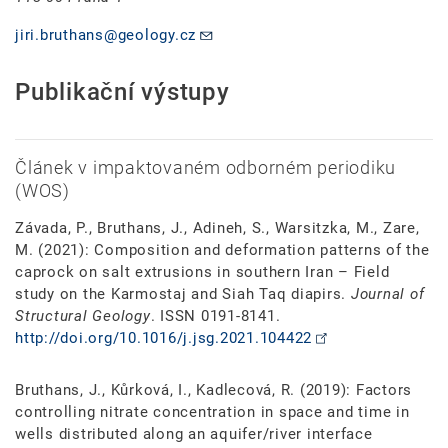
jiri.bruthans@geology.cz
Publikační výstupy
Článek v impaktovaném odborném periodiku
(WOS)
Závada, P., Bruthans, J., Adineh, S., Warsitzka, M., Zare,
M. (2021): Composition and deformation patterns of the
caprock on salt extrusions in southern Iran – Field
study on the Karmostaj and Siah Taq diapirs.
Journal of
Structural Geology
. ISSN 0191-8141.
http://doi.org/10.1016/j.jsg.2021.104422
Bruthans, J., Kůrková, I., Kadlecová, R. (2019): Factors
controlling nitrate concentration in space and time in
wells distributed along an aquifer/river interface