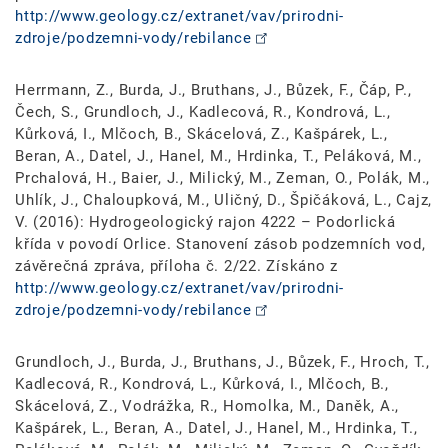
http://www.geology.cz/extranet/vav/prirodni-
zdroje/podzemni-vody/rebilance
Herrmann, Z., Burda, J., Bruthans, J., Bůzek, F., Čáp, P.,
Čech, S., Grundloch, J., Kadlecová, R., Kondrová, L.,
Kůrková, I., Mlčoch, B., Skácelová, Z., Kašpárek, L.,
Beran, A., Datel, J., Hanel, M., Hrdinka, T., Peláková, M.,
Prchalová, H., Baier, J., Milický, M., Zeman, O., Polák, M.,
Uhlík, J., Chaloupková, M., Uličný, D., Špičáková, L., Cajz,
V. (2016): Hydrogeologický rajon 4222 – Podorlická
křída v povodí Orlice. Stanovení zásob podzemních vod,
závěrečná zpráva, příloha č. 2/22. Získáno z
http://www.geology.cz/extranet/vav/prirodni-
zdroje/podzemni-vody/rebilance
Grundloch, J., Burda, J., Bruthans, J., Bůzek, F., Hroch, T.,
Kadlecová, R., Kondrová, L., Kůrková, I., Mlčoch, B.,
Skácelová, Z., Vodrážka, R., Homolka, M., Daněk, A.,
Kašpárek, L., Beran, A., Datel, J., Hanel, M., Hrdinka, T.,