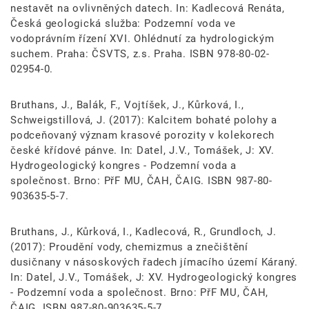
nestavět na ovlivněných datech. In: Kadlecová Renáta,
Česká geologická služba: Podzemní voda ve
vodoprávním řízení XVI. Ohlédnutí za hydrologickým
suchem. Praha: ČSVTS, z.s. Praha. ISBN 978-80-02-
02954-0.
Bruthans, J., Balák, F., Vojtíšek, J., Kůrková, I.,
Schweigstillová, J. (2017): Kalcitem bohaté polohy a
podceňovaný význam krasové porozity v kolekorech
české křídové pánve. In: Datel, J.V., Tomášek, J: XV.
Hydrogeologický kongres - Podzemní voda a
společnost. Brno: PřF MU, ČAH, ČAIG. ISBN 987-80-
903635-5-7.
Bruthans, J., Kůrková, I., Kadlecová, R., Grundloch, J.
(2017): Proudění vody, chemizmus a znečištění
dusičnany v násoskových řadech jímacího území Káraný.
In: Datel, J.V., Tomášek, J: XV. Hydrogeologický kongres
- Podzemní voda a společnost. Brno: PřF MU, ČAH,
ČAIG. ISBN 987-80-903635-5-7.