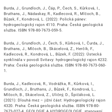
Burda, J., Grundloch, J., Čáp, P., Čech, S., Kůrková, I.,
Bruthans, J., Nádaskay, R., Kadlecová, R., Mlčoch, B.,
Bůzek, F., Kondrová, L. (2022): Polická pánev:
hydrogeologický rajon 4110. Praha: Česká geologická
služba. ISBN 978-80-7673-059-5.
Burda, J., Grundloch, J., Čech, S., Kůrková, I., Čurda, J.,
Bruthans, J., Mlčoch, B., Skácelová, Z., Herčík, F.,
Kadlecová, R., Kondrová, L., Bůzek, F. (2022): Ústecká
synklinála v povodí Svitavy: hydrogeologický rajon 4232.
Praha: Česká geologická služba. ISBN 978-80-7673-060-
1.
Burda, J., Kadlecová, R., Vodrážka, R., Kůrková, I.,
Grundloch, J., Bruthans, J., Bůzek, F., Kondrová, L.,
Mlčoch, B., Skácelová, Z., Uličný, D., Špičáková, L.
(2021): Dlouhá mez – jižní část: Hydrogeologický rajon
4320. Praha: Česká geologická služba. ISBN 978-80-
7673-027-4. GEOLOGIE A HYDROGEOLOGIE, stanovení