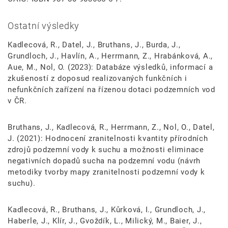
Ostatní výsledky
Kadlecová, R., Datel, J., Bruthans, J., Burda, J.,
Grundloch, J., Havlín, A., Herrmann, Z., Hrabánková, A.,
Aue, M., Nol, O. (2023): Databáze výsledků, informací a
zkušeností z doposud realizovaných funkčních i
nefunkčních zařízení na řízenou dotaci podzemních vod
v ČR.
Bruthans, J., Kadlecová, R., Herrmann, Z., Nol, O., Datel,
J. (2021): Hodnocení zranitelnosti kvantity přírodních
zdrojů podzemní vody k suchu a možnosti eliminace
negativních dopadů sucha na podzemní vodu (návrh
metodiky tvorby mapy zranitelnosti podzemní vody k
suchu).
Kadlecová, R., Bruthans, J., Kůrková, I., Grundloch, J.,
Haberle, J., Klír, J., Gvoždík, L., Milický, M., Baier, J.,