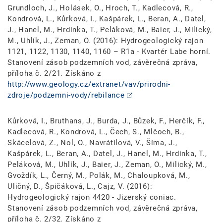
Grundloch, J., Holásek, O., Hroch, T., Kadlecová, R.,
Kondrová, L., Kůrková, I., Kašpárek, L., Beran, A., Datel,
J., Hanel, M., Hrdinka, T., Peláková, M., Baier, J., Milický,
M., Uhlík, J., Zeman, O. (2016): Hydrogeologický rajon
1121, 1122, 1130, 1140, 1160 – R1a - Kvartér Labe horní.
Stanovení zásob podzemních vod, závěrečná zpráva,
příloha č. 2/21. Získáno z
http://www.geology.cz/extranet/vav/prirodni-
zdroje/podzemni-vody/rebilance
Kůrková, I., Bruthans, J., Burda, J., Bůzek, F., Herčík, F.,
Kadlecová, R., Kondrová, L., Čech, S., Mlčoch, B.,
Skácelová, Z., Nol, O., Navrátilová, V., Šíma, J.,
Kašpárek, L., Beran, A., Datel, J., Hanel, M., Hrdinka, T.,
Peláková, M., Uhlík, J., Baier, J., Zeman, O., Milický, M.,
Gvoždík, L., Černý, M., Polák, M., Chaloupková, M.,
Uličný, D., Špičáková, L., Cajz, V. (2016):
Hydrogeologický rajon 4420 - Jizerský coniac.
Stanovení zásob podzemních vod, závěrečná zpráva,
příloha č. 2/32. Získáno z