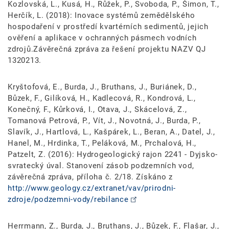
Kozlovská, L., Kusá, H., Růžek, P., Svoboda, P., Šimon, T.,
Herčík, L. (2018): Inovace systémů zemědělského
hospodaření v prostředí kvartérních sedimentů, jejich
ověření a aplikace v ochranných pásmech vodních
zdrojů.Závěrečná zpráva za řešení projektu NAZV QJ
1320213.
Kryštofová, E., Burda, J., Bruthans, J., Buriánek, D.,
Bůzek, F., Gilíková, H., Kadlecová, R., Kondrová, L.,
Konečný, F., Kůrková, I., Otava, J., Skácelová, Z.,
Tomanová Petrová, P., Vít, J., Novotná, J., Burda, P.,
Slavík, J., Hartlová, L., Kašpárek, L., Beran, A., Datel, J.,
Hanel, M., Hrdinka, T., Peláková, M., Prchalová, H.,
Patzelt, Z. (2016): Hydrogeologický rajon 2241 - Dyjsko-
svratecký úval. Stanovení zásob podzemních vod,
závěrečná zpráva, příloha č. 2/18. Získáno z
http://www.geology.cz/extranet/vav/prirodni-
zdroje/podzemni-vody/rebilance
Herrmann, Z., Burda, J., Bruthans, J., Bůzek, F., Flašar, J.,