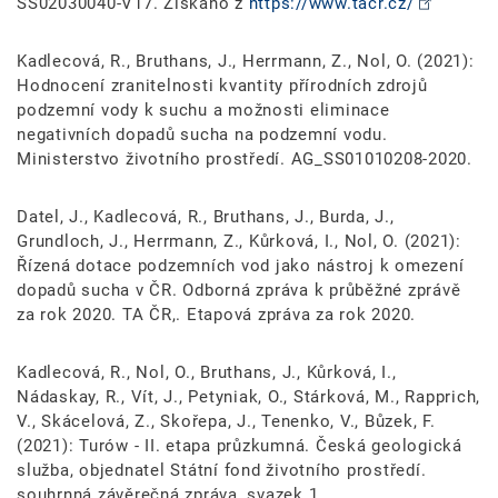
SS02030040-V17. Získáno z
https://www.tacr.cz/
Kadlecová, R., Bruthans, J., Herrmann, Z., Nol, O. (2021):
Hodnocení zranitelnosti kvantity přírodních zdrojů
podzemní vody k suchu a možnosti eliminace
negativních dopadů sucha na podzemní vodu.
Ministerstvo životního prostředí. AG_SS01010208-2020.
Datel, J., Kadlecová, R., Bruthans, J., Burda, J.,
Grundloch, J., Herrmann, Z., Kůrková, I., Nol, O. (2021):
Řízená dotace podzemních vod jako nástroj k omezení
dopadů sucha v ČR. Odborná zpráva k průběžné zprávě
za rok 2020. TA ČR,. Etapová zpráva za rok 2020.
Kadlecová, R., Nol, O., Bruthans, J., Kůrková, I.,
Nádaskay, R., Vít, J., Petyniak, O., Stárková, M., Rapprich,
V., Skácelová, Z., Skořepa, J., Tenenko, V., Bůzek, F.
(2021): Turów - II. etapa průzkumná. Česká geologická
služba, objednatel Státní fond životního prostředí.
souhrnná závěrečná zpráva, svazek 1.