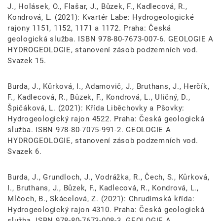
J., Holásek, O., Flašar, J., Bůzek, F., Kadlecová, R.,
Kondrová, L. (2021): Kvartér Labe: Hydrogeologické
rajony 1151, 1152, 1171 a 1172. Praha: Česká
geologická služba. ISBN 978-80-7673-007-6. GEOLOGIE A
HYDROGEOLOGIE, stanovení zásob podzemních vod.
Svazek 15.
Burda, J., Kůrková, I., Adamovič, J., Bruthans, J., Herčík,
F., Kadlecová, R., Bůzek, F., Kondrová, L., Uličný, D.,
Špičáková, L. (2021): Křída Liběchovky a Pšovky:
Hydrogeologický rajon 4522. Praha: Česká geologická
služba. ISBN 978-80-7075-991-2. GEOLOGIE A
HYDROGEOLOGIE, stanovení zásob podzemních vod.
Svazek 6.
Burda, J., Grundloch, J., Vodrážka, R., Čech, S., Kůrková,
I., Bruthans, J., Bůzek, F., Kadlecová, R., Kondrová, L.,
Mlčoch, B., Skácelová, Z. (2021): Chrudimská křída:
Hydrogeologický rajon 4310. Praha: Česká geologická
služba. ISBN 978-80-7673-008-3. GEOLOGIE A