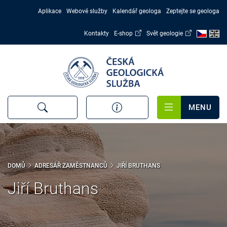
Přejít
Aplikace
Webové služby
Kalendář geologa
Zeptejte se geologa
k
hlavnímu
Kontakty
E-shop
Svět geologie
obsahu
MENU
DOMŮ
ADRESÁŘ ZAMĚSTNANCŮ
JIŘÍ BRUTHANS
Jiří Bruthans