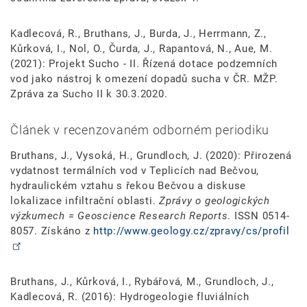
Kadlecová, R., Bruthans, J., Burda, J., Herrmann, Z.,
Kůrková, I., Nol, O., Čurda, J., Rapantová, N., Aue, M.
(2021): Projekt Sucho - II. Řízená dotace podzemních
vod jako nástroj k omezení dopadů sucha v ČR. MŽP.
Zpráva za Sucho II k 30.3.2020.
Článek v recenzovaném odborném periodiku
Bruthans, J., Vysoká, H., Grundloch, J. (2020): Přirozená
vydatnost termálních vod v Teplicích nad Bečvou,
hydraulickém vztahu s řekou Bečvou a diskuse
lokalizace infiltrační oblasti.
Zprávy o geologických
výzkumech = Geoscience Research Reports
. ISSN 0514-
8057. Získáno z
http://www.geology.cz/zpravy/cs/profil
Bruthans, J., Kůrková, I., Rybářová, M., Grundloch, J.,
Kadlecová, R. (2016): Hydrogeologie fluviálních