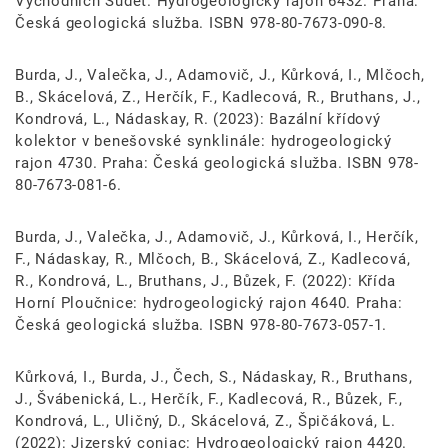
Východních Sudet. Hydrogeologický rajon 6432. Praha:
Česká geologická služba. ISBN 978-80-7673-090-8.
Burda, J., Valečka, J., Adamovič, J., Kůrková, I., Mlčoch,
B., Skácelová, Z., Herčík, F., Kadlecová, R., Bruthans, J.,
Kondrová, L., Nádaskay, R. (2023): Bazální křídový
kolektor v benešovské synklinále: hydrogeologický
rajon 4730. Praha: Česká geologická služba. ISBN 978-
80-7673-081-6.
Burda, J., Valečka, J., Adamovič, J., Kůrková, I., Herčík,
F., Nádaskay, R., Mlčoch, B., Skácelová, Z., Kadlecová,
R., Kondrová, L., Bruthans, J., Bůzek, F. (2022): Křída
Horní Ploučnice: hydrogeologický rajon 4640. Praha:
Česká geologická služba. ISBN 978-80-7673-057-1.
Kůrková, I., Burda, J., Čech, S., Nádaskay, R., Bruthans,
J., Švábenická, L., Herčík, F., Kadlecová, R., Bůzek, F.,
Kondrová, L., Uličný, D., Skácelová, Z., Špičáková, L.
(2022): Jizerský coniac: Hydrogeologický rajon 4420.