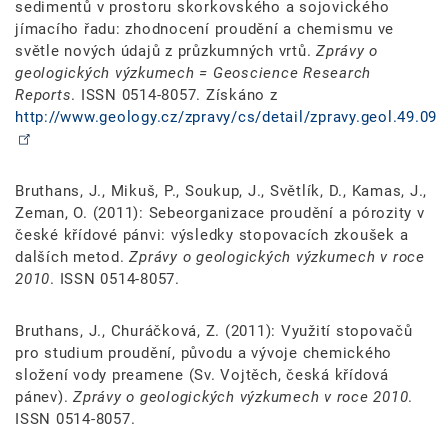
sedimentů v prostoru skorkovského a sojovického
jímacího řadu: zhodnocení proudění a chemismu ve
světle nových údajů z průzkumných vrtů.
Zprávy o
geologických výzkumech = Geoscience Research
Reports
. ISSN 0514-8057. Získáno z
http://www.geology.cz/zpravy/cs/detail/zpravy.geol.49.09
Bruthans, J., Mikuš, P., Soukup, J., Světlík, D., Kamas, J.,
Zeman, O. (2011): Sebeorganizace proudění a pórozity v
české křídové pánvi: výsledky stopovacích zkoušek a
dalších metod.
Zprávy o geologických výzkumech v roce
2010
. ISSN 0514-8057.
Bruthans, J., Churáčková, Z. (2011): Využití stopovačů
pro studium proudění, původu a vývoje chemického
složení vody preamene (Sv. Vojtěch, česká křídová
pánev).
Zprávy o geologických výzkumech v roce 2010
.
ISSN 0514-8057.