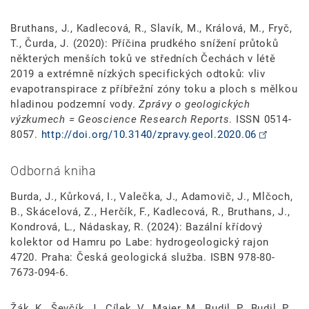
Bruthans, J., Kadlecová, R., Slavík, M., Králová, M., Fryč,
T., Čurda, J. (2020): Příčina prudkého snížení průtoků
některých menších toků ve středních Čechách v létě
2019 a extrémně nízkých specifických odtoků: vliv
evapotranspirace z příbřežní zóny toku a ploch s mělkou
hladinou podzemní vody.
Zprávy o geologických
výzkumech = Geoscience Research Reports
. ISSN 0514-
8057.
http://doi.org/10.3140/zpravy.geol.2020.06
Odborná kniha
Burda, J., Kůrková, I., Valečka, J., Adamovič, J., Mlčoch,
B., Skácelová, Z., Herčík, F., Kadlecová, R., Bruthans, J.,
Kondrová, L., Nádaskay, R. (2024): Bazální křídový
kolektor od Hamru po Labe: hydrogeologický rajon
4720. Praha: Česká geologická služba. ISBN 978-80-
7673-094-6.
Žák, K., Ševčík, J., Cílek, V., Majer, M., Budil, P., Budil, P.,