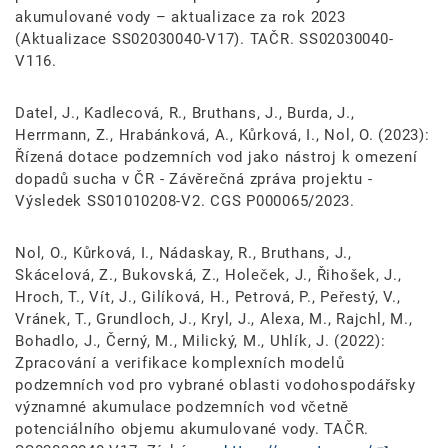
akumulované vody – aktualizace za rok 2023
(Aktualizace SS02030040-V17). TAČR. SS02030040-
V116.
Datel, J., Kadlecová, R., Bruthans, J., Burda, J.,
Herrmann, Z., Hrabánková, A., Kůrková, I., Nol, O. (2023):
Řízená dotace podzemních vod jako nástroj k omezení
dopadů sucha v ČR - Závěrečná zpráva projektu -
Výsledek SS01010208-V2. CGS P000065/2023.
Nol, O., Kůrková, I., Nádaskay, R., Bruthans, J.,
Skácelová, Z., Bukovská, Z., Holeček, J., Řihošek, J.,
Hroch, T., Vít, J., Gilíková, H., Petrová, P., Peřestý, V.,
Vránek, T., Grundloch, J., Kryl, J., Alexa, M., Rajchl, M.,
Bohadlo, J., Černý, M., Milický, M., Uhlík, J. (2022):
Zpracování a verifikace komplexních modelů
podzemních vod pro vybrané oblasti vodohospodářsky
významné akumulace podzemních vod včetně
potenciálního objemu akumulované vody. TAČR.