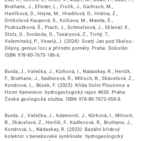
Bruthans, J., Elleder, L., Frolík, J., Garkisch, M.,
Havlíková, D., Hejna, M., Hradilová, D., Hrdina, Z.,
Drtikolová Kaupová, S., Kolčava, M., Manda, Š.,
Podroužková, Š., Prach, J., Schmelzová, J., Sklenář, K.,
Stolz, D., Svoboda, D., Tasáryová, Z., Tichý, T.,
Velemínský, P., Veselý, J. (2024): Svatý Jan pod Skalou :
Dějiny, genius loci a přírodní poměry. Praha: Dokořán.
ISBN 978-80-7675-186-6.
Burda, J., Valečka, J., Kůrková, I., Nádaskay, R., Herčík,
F., Bruthans, J., Kadlecová, R., Mlčoch, B., Skácelová, Z.,
Kondrová, L., Bůzek, F. (2023): Křída Dolní Ploučnice a
Horní Kamenice: hydrogeologický rajon 4650. Praha:
Česká geologická služba. ISBN 978-80-7673-058-8.
Burda, J., Valečka, J., Adamovič, J., Kůrková, I., Mlčoch,
B., Skácelová, Z., Herčík, F., Kadlecová, R., Bruthans, J.,
Kondrová, L., Nádaskay, R. (2023): Bazální křídový
kolektor v benešovské synklinále: hydrogeologický