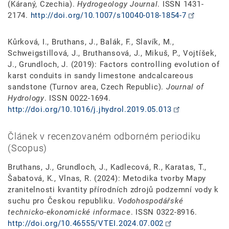
(Káraný, Czechia).
Hydrogeology Journal
. ISSN 1431-
2174.
http://doi.org/10.1007/s10040-018-1854-7
Kůrková, I., Bruthans, J., Balák, F., Slavík, M.,
Schweigstillová, J., Bruthansová, J., Mikuš, P., Vojtíšek,
J., Grundloch, J. (2019): Factors controlling evolution of
karst conduits in sandy limestone andcalcareous
sandstone (Turnov area, Czech Republic).
Journal of
Hydrology
. ISSN 0022-1694.
http://doi.org/10.1016/j.jhydrol.2019.05.013
Článek v recenzovaném odborném periodiku
(Scopus)
Bruthans, J., Grundloch, J., Kadlecová, R., Karatas, T.,
Šabatová, K., Vlnas, R. (2024): Metodika tvorby Mapy
zranitelnosti kvantity přírodních zdrojů podzemní vody k
suchu pro Českou republiku.
Vodohospodářské
technicko-ekonomické informace
. ISSN 0322-8916.
http://doi.org/10.46555/VTEI.2024.07.002