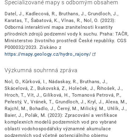
Specializované mapy s odborným obsahem
Datel, J., Kadlecová, R., Bruthans, J., Grundloch, J.,
Karatas, T., Šabatová, K., Vlnas, R., Nol, O. (2023):
Odborná interaktivní mapa zranitelnosti kvantity
přírodních zdrojů podzemní vody k suchu. Praha: TAČR,
Ministerstvo životního prostředí České republiky. CGS
P000032/2023. Získáno z
https://mapy.geology.cz/hydro_rajony/
Výzkumná souhrnná zpráva
Nol, O., Kůrková, I., Nádaskay, R., Bruthans, J.,
Skácelová, Z., Bukovská, Z., Holeček, J., Řihošek, J.,
Hroch, T., Vít, J., Gilíková, H., Tomanová Petrová, P.,
Peřestý, V., Vránek, T., Grundloch, J., Kryl, J., Alexa, M.,
Rajchl, M., Bohadlo, J., Černý, M., Milický, M., Uhlík, J.,
Baier, J., Polák, M. (2023): Zpracování a verifikace
komplexních modelů podzemních vod pro vybrané
oblasti vodohospodářsky významné akumulace
podzemních vod včetně potenciálního objemu