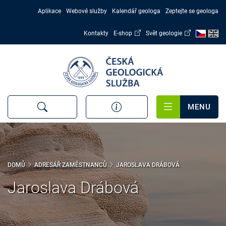
Přejít
Aplikace
Webové služby
Kalendář geologa
Zeptejte se geologa
k
hlavnímu
Kontakty
E-shop
Svět geologie
obsahu
MENU
DOMŮ
ADRESÁŘ ZAMĚSTNANCŮ
JAROSLAVA DRÁBOVÁ
Jaroslava Drábová