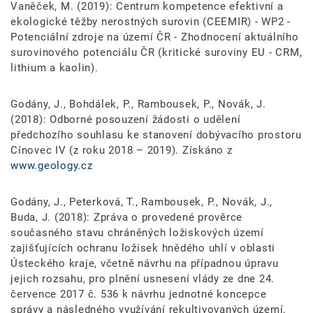
Vaněček, M. (2019): Centrum kompetence efektivní a
ekologické těžby nerostných surovin (CEEMIR) - WP2 -
Potenciální zdroje na území ČR - Zhodnocení aktuálního
surovinového potenciálu ČR (kritické suroviny EU - CRM,
lithium a kaolin).
Godány, J., Bohdálek, P., Rambousek, P., Novák, J.
(2018): Odborné posouzení žádosti o udělení
předchozího souhlasu ke stanovení dobývacího prostoru
Cínovec IV (z roku 2018 – 2019). Získáno z
www.geology.cz
Godány, J., Peterková, T., Rambousek, P., Novák, J.,
Buda, J. (2018): Zpráva o provedené prověrce
současného stavu chráněných ložiskových území
zajišťujících ochranu ložisek hnědého uhlí v oblasti
Ústeckého kraje, včetně návrhu na případnou úpravu
jejich rozsahu, pro plnění usnesení vlády ze dne 24.
července 2017 č. 536 k návrhu jednotné koncepce
správy a následného využívání rekultivovaných území,