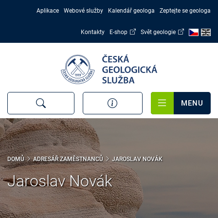
Přejít
Aplikace
Webové služby
Kalendář geologa
Zeptejte se geologa
k
hlavnímu
Kontakty
E-shop
Svět geologie
obsahu
MENU
DOMŮ
ADRESÁŘ ZAMĚSTNANCŮ
JAROSLAV NOVÁK
Jaroslav Novák