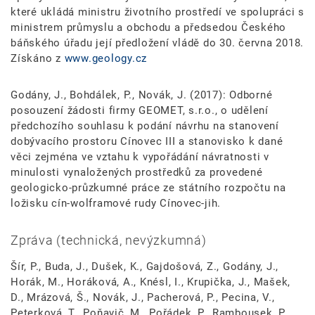
které ukládá ministru životního prostředí ve spolupráci s
ministrem průmyslu a obchodu a předsedou Českého
báňského úřadu její předložení vládě do 30. června 2018.
Získáno z
www.geology.cz
Godány, J., Bohdálek, P., Novák, J. (2017): Odborné
posouzení žádosti firmy GEOMET, s.r.o., o udělení
předchozího souhlasu k podání návrhu na stanovení
dobývacího prostoru Cínovec III a stanovisko k dané
věci zejména ve vztahu k vypořádání návratnosti v
minulosti vynaložených prostředků za provedené
geologicko-průzkumné práce ze státního rozpočtu na
ložisku cín-wolframové rudy Cínovec-jih.
Zpráva (technická, nevýzkumná)
Šír, P., Buda, J., Dušek, K., Gajdošová, Z., Godány, J.,
Horák, M., Horáková, A., Knésl, I., Krupička, J., Mašek,
D., Mrázová, Š., Novák, J., Pacherová, P., Pecina, V.,
Peterková, T., Poňavič, M., Pořádek, P., Rambousek, P.,