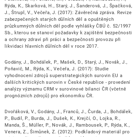
Rýda, K., Skarková, H., Starý, J., Šanderová, J., Špačková,
J., Štrupl, V., Večeřa, J. (2017): Závěrečná zpráva. Revize
zabezpečených starých důlních děl a opuštěných
průzkumných důlních děl podle vyhlášky ČBÚ č. 52/1997
Sb., kterou se stanoví požadavky k zajištění bezpečnosti
a ochrany zdraví při práci a bezpečnosti provozu při
likvidaci hlavních důlních děl v roce 2017.
Godány, J., Bohdálek, P., Mašek, D., Starý, J., Novák, J.,
Poňavič, M., Rýda, K., Večeřa, J. (2017): Studie
vyhodnocení zdrojů superstrategických surovin EU a
dalších kritických surovin v České republice - provedení
analýzy významu CRM v surovinové bilanci ČR (včetně
prognózních zdrojů) pro ekonomiku ČR.
Dvořáková, V., Godány, J., Franců, J., Čurda, J., Bohdálek,
P., Budil, P., Burda, J., Dušek, K., Krejčí, O., Lojka, R.,
Manda, Š., Müller, P., Novák, J., Rambousek, P., Rýda, K.,
Venera, Z., Šimůnek, Z. (2012): Podkladový materiál pro