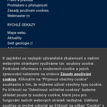
Právo a pravidla
Prohlášení o přístupnosti
Zásady používaní cookies
Webmaster
RYCHLÉ ODKAZY
Mapa webu
Aktuality
Svět geologie
Administrace
Intranet
K zajištění co nejlepší uživatelské zkušenosti s našimi
SOCIÁLNÍ SÍTĚ
webovými stránkami využíváme tzv. soubory cookie.
Podrobné informace o souborech cookie a jejich
zpracování naleznete na stránce
Zásady používání
cookies
. Kliknutím na "Přijmout všechny cookie"
souhlasíte s tím, že můžeme užívat všechny typy cookie.
Po kliknutí na "Odmítnout volitelné cookies" budeme
ukládat pouze ty soubory cookie, které jsou pro
fungování našich webových stránek nezbytné. Udělený
2026 ©
Česká geologická služba
(ČGS). ČGS je státní
souhlas je možné odvolat po kliknutí na odkaz "Cookie" v