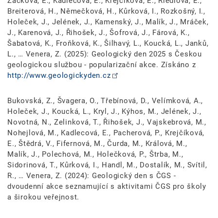
Žáčková, E., Kadlecová, E., Krejčíková, E., Riedlová, E.,
Breiterová, H., Němečková, H., Kůrková, I., Rozkošný, I.,
Holeček, J., Jelének, J., Kamenský, J., Malík, J., Mráček,
J., Karenová, J., Řihošek, J., Šofrová, J., Fárová, K.,
Šabatová, K., Froňková, K., Šilhavý, L., Koucká, L., Janků,
L., … Venera, Z. (2025): Geologický den 2025 s Českou
geologickou službou - popularizační akce. Získáno z
http://www.geologickyden.cz
Bukovská, Z., Švagera, O., Třebínová, D., Velímková, A.,
Holeček, J., Koucká, L., Kryl, J., Kýhos, M., Jelének, J.,
Novotná, N., Zelinková, T., Řihošek, J., Vajskebrová, M.,
Nohejlová, M., Kadlecová, E., Pacherová, P., Krejčíková,
E., Štědrá, V., Fifernová, M., Čurda, M., Králová, M.,
Malík, J., Polechová, M., Holečková, P., Štrba, M.,
Sidorinová, T., Kůrková, I., Handl, M., Dostalík, M., Svítil,
R., … Venera, Z. (2024): Geologický den s ČGS -
dvoudenní akce seznamující s aktivitami ČGS pro školy
a širokou veřejnost.