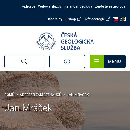
Přejít
Aplikace
Webové služby
Kalendář geologa
Zeptejte se geologa
k
hlavnímu
Kontakty
E-shop
Svět geologie
obsahu
MENU
DOMŮ
ADRESÁŘ ZAMĚSTNANCŮ
JAN MRÁČEK
Jan Mráček