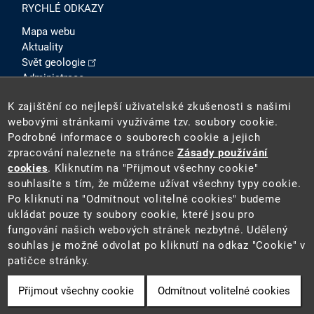
RYCHLÉ ODKAZY
Mapa webu
Aktuality
Svět geologie
Administrace
Intranet
K zajištění co nejlepší uživatelské zkušenosti s našimi
SOCIÁLNÍ SÍTĚ
webovými stránkami využíváme tzv. soubory cookie.
Podrobné informace o souborech cookie a jejich
zpracování naleznete na stránce
Zásady používání
cookies
. Kliknutím na "Přijmout všechny cookie"
souhlasíte s tím, že můžeme užívat všechny typy cookie.
Po kliknutí na "Odmítnout volitelné cookies" budeme
ukládat pouze ty soubory cookie, které jsou pro
fungování našich webových stránek nezbytné. Udělený
2026 ©
Česká geologická služba
(ČGS). ČGS je státní
souhlas je možné odvolat po kliknutí na odkaz "Cookie" v
příspěvkovou organizací pověřenou výkonem státní
patičce stránky.
geologické služby na území ČR.
Přijmout všechny cookie
Odmítnout volitelné cookies
Cookie