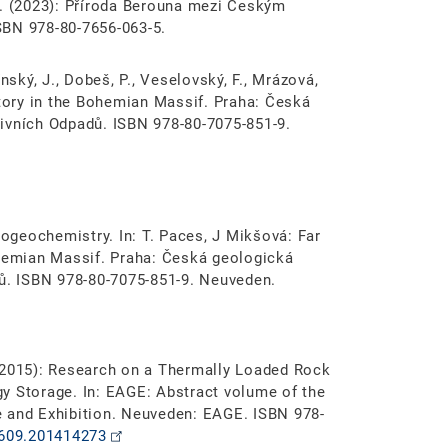
, V. (2023): Příroda Berouna mezi Českým
SBN 978-80-7656-063-5.
nský, J., Dobeš, P., Veselovský, F., Mrázová,
itory in the Bohemian Massif. Praha: Česká
ivních Odpadů. ISBN 978-80-7075-851-9.
rogeochemistry. In: T. Paces, J Mikšová: Far
ohemian Massif. Praha: Česká geologická
dů. ISBN 978-80-7075-851-9. Neuveden.
. (2015): Research on a Thermally Loaded Rock
y Storage. In: EAGE: Abstract volume of the
e and Exhibition. Neuveden: EAGE. ISBN 978-
4609.201414273