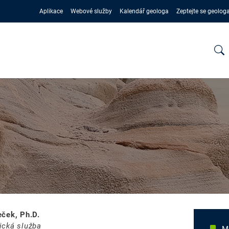
Aplikace
Webové služby
Kalendář geologa
Zeptejte se geolog
eček, Ph.D.
ická služba