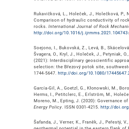
Rukavičková, L., Holeček, J., Holečková, P., Na
Comparison of hydraulic conductivity of rock
rocks.
International Journal of Rock Mechan
http://doi.org/10.1016/j.ijrmms.2021.104743
Soejono, I., Bukovská, Z., Levá, B., Skácelová,
Švagera, O., Kryl, J., Holeček, J., Petyniak, O.,
(2021): Interdisciplinary geoscientific appro
selection: the Březový potok site, southwes
1744-5647.
http://doi.org/10.1080/17445647
García-Gil, A., Goetzl, G., Kłonowski, M., Boro
Herms, I., Petitclerc, E., Erlström, M., Holeček
Moreno, M., Epting, J. (2020): Governance o
Energy Policy
. ISSN 0301-4215.
http://doi.or
Šafanda, J., Verner, K., Franěk, J., Peřestý, V
geothermal potential in the eastern flank of 