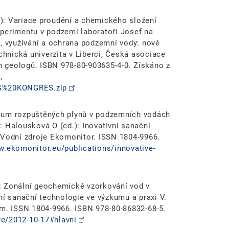
14): Variace proudění a chemického složení
perimentu v podzemí laboratoři Josef na
m, využívání a ochrana podzemní vody: nové
echnická univerzita v Liberci, Česká asociace
 geologů. ISBN 978-80-903635-4-0. Získáno z
,
G_IG%20KONGRES.zip
tudium rozpuštěných plynů v podzemních vodách
: Halousková O (ed.): Inovativní sanační
 Vodní zdroje Ekomonitor. ISSN 1804-9966.
w.ekomonitor.eu/publications/innovative-
2): Zonální geochemické vzorkování vod v
ní sanační technologie ve výzkumu a praxi V.
im. ISSN 1804-9966. ISBN 978-80-86832-68-5.
e/2012-10-17#hlavni