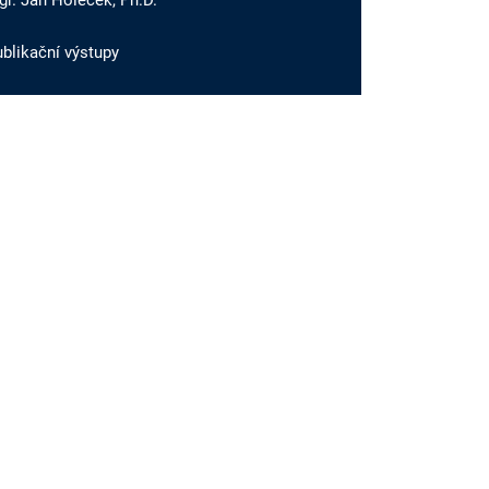
r. Jan Holeček, Ph.D.
blikační výstupy