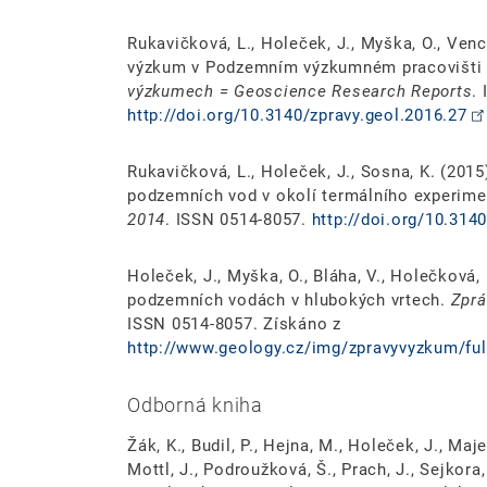
Rukavičková, L., Holeček, J., Myška, O., Venc
výzkum v Podzemním výzkumném pracovišti 
výzkumech = Geoscience Research Reports
.
http://doi.org/10.3140/zpravy.geol.2016.27
Rukavičková, L., Holeček, J., Sosna, K. (20
podzemních vod v okolí termálního experim
2014
. ISSN 0514-8057.
http://doi.org/10.314
Holeček, J., Myška, O., Bláha, V., Holečková,
podzemních vodách v hlubokých vrtech.
Zprá
ISSN 0514-8057. Získáno z
http://www.geology.cz/img/zpravyvyzkum/fu
Odborná kniha
Žák, K., Budil, P., Hejna, M., Holeček, J., Maje
Mottl, J., Podroužková, Š., Prach, J., Sejkora,