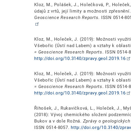
Kloz, M., Polášek, J., Holečková, P., Holeček
údajů z vrtů, její limity a možnosti zpřesnění
Geoscience Research Reports
. ISSN 0514-80
Kloz, M., Holeček, J. (2019): Možnosti využit
Všebořic (Ústí nad Labem) a vztahy k oblast
= Geoscience Research Reports
. ISSN 0514-
http://doi.org/10.3140/zpravy.geol.2019.16
Kloz, M., Holeček, J. (2019): Možnosti využit
Všebořic (Ústí nad Labem) a vztahy k oblast
= Geoscience Research Reports
. ISSN 0514-
http://doi.org/10.3140/zpravy.geol.2019.16
Řihošek, J., Rukavičková, L., Holeček, J., Myš
(2018): Vývoj chemického složení podzemní
Bukov a v dole Rožná.
Zprávy o geologickýc
ISSN 0514-8057.
http://doi.org/10.3140/zpra