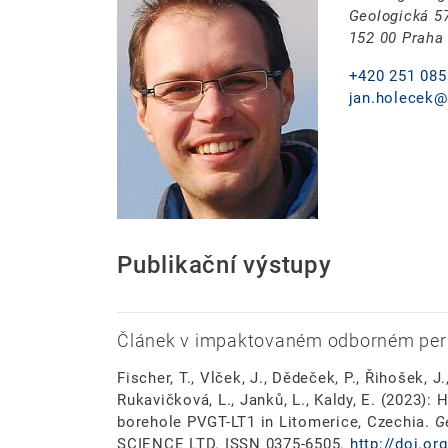
Geologická 5
152 00 Praha
+420 251 085
jan.holecek@
Publikační výstupy
Článek v impaktovaném odborném per
Fischer, T., Vlček, J., Dědeček, P., Řihošek, 
Rukavičková, L., Janků, L., Kaldy, E. (2023): 
borehole PVGT-LT1 in Litomerice, Czechia.
G
SCIENCE LTD. ISSN 0375-6505.
http://doi.o