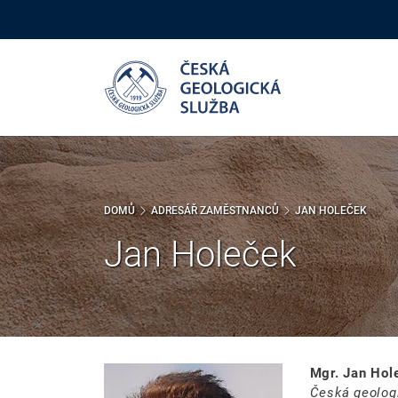
Přejít
k
hlavnímu
obsahu
DOMŮ
ADRESÁŘ ZAMĚSTNANCŮ
JAN HOLEČEK
Jan Holeček
Mgr. Jan Hol
Česká geolog