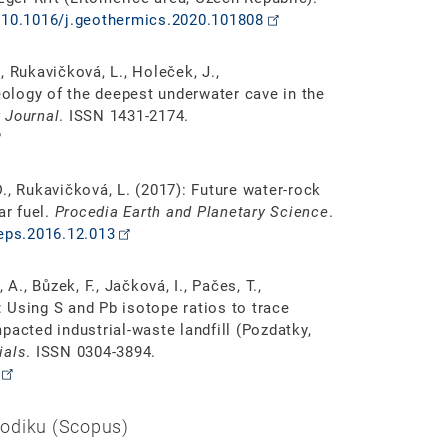
g/10.1016/j.geothermics.2020.101808
., Rukavičková, L., Holeček, J.,
geology of the deepest underwater cave in the
 Journal
. ISSN 1431-2174.
 D., Rukavičková, L. (2017): Future water-rock
ar fuel.
Procedia Earth and Planetary Science
.
oeps.2016.12.013
A., Bůzek, F., Jačková, I., Pačes, T.,
): Using S and Pb isotope ratios to trace
pacted industrial-waste landfill (Pozdatky,
ials
. ISSN 0304-3894.
odiku (Scopus)