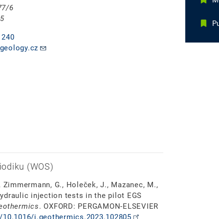
Mg
77/6
 5
Pu
 240
geology.cz
iodiku (WOS)
J., Zimmermann, G., Holeček, J., Mazanec, M.,
Hydraulic injection tests in the pilot EGS
eothermics
. OXFORD: PERGAMON-ELSEVIER
rg/10.1016/j.geothermics.2023.102805