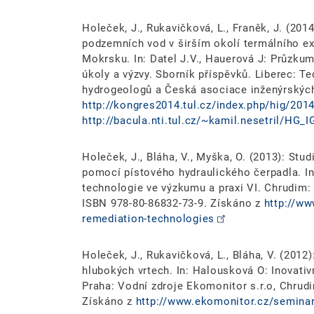
Holeček, J., Rukavičková, L., Franěk, J. (20
podzemních vod v širším okolí termálního ex
Mokrsku. In: Datel J.V., Hauerová J: Průzku
úkoly a výzvy. Sborník příspěvků. Liberec: T
hydrogeologů a Česká asociace inženýrských
http://kongres2014.tul.cz/index.php/hig/2014
http://bacula.nti.tul.cz/~kamil.nesetril/H
Holeček, J., Bláha, V., Myška, O. (2013): S
pomocí pístového hydraulického čerpadla. In
technologie ve výzkumu a praxi VI. Chrudim:
ISBN 978-80-86832-73-9. Získáno z
http://ww
remediation-technologies
Holeček, J., Rukavičková, L., Bláha, V. (201
hlubokých vrtech. In: Halousková O: Inovativ
Praha: Vodní zdroje Ekomonitor s.r.o, Chrud
Získáno z
http://www.ekomonitor.cz/seminar