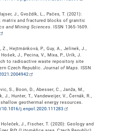
jser, J., Gvoždík, L., Pačes, T. (2021):
 matrix and fractured blocks of granitic
ics and Mining Sciences
. ISSN 1365-1609.
 Z., Hejtmánková, P., Guy, A., Jelínek, J.,
 Hošek, J., Pecina, V., Mixa, P., Urík, J.
ach to radioactive waste repository site
tern Czech Republic.
Journal of Maps
. ISSN
.2021.2004942
vic, S., Boon, D., Abesser, C., Janža, M.,
, J., Hunter, T., Vandeweijer, V., Černák, R.,
f shallow geothermal energy resources.
g/10.1016/j.enpol.2020.111283
., Holeček, J., Fischer, T. (2020): Geology and
Eger Rift (Litoměřice area, Czech Republic).