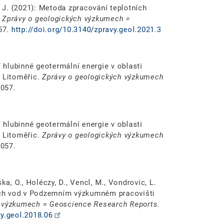
, J. (2021): Metoda zpracování teplotních
.
Zprávy o geologických výzkumech =
57.
http://doi.org/10.3140/zpravy.geol.2021.3
í hlubinné geotermální energie v oblasti
i Litoměřic.
Zprávy o geologických výzkumech
8057.
í hlubinné geotermální energie v oblasti
i Litoměřic.
Zprávy o geologických výzkumech
8057.
ka, O., Holéczy, D., Vencl, M., Vondrovic, L.
ch vod v Podzemním výzkumném pracovišti
h výzkumech = Geoscience Research Reports
.
vy.geol.2018.06