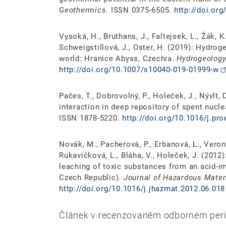
Geothermics
. ISSN 0375-6505.
http://doi.or
Vysoká, H., Bruthans, J., Faltejsek, L., Žák, K
Schweigstillová, J., Oster, H. (2019): Hydro
world: Hranice Abyss, Czechia.
Hydrogeology
http://doi.org/10.1007/s10040-019-01999-w
Pačes, T., Dobrovolný, P., Holeček, J., Nývlt,
interaction in deep repository of spent nucle
ISSN 1878-5220.
http://doi.org/10.1016/j.pr
Novák, M., Pacherová, P., Erbanová, L., Veron, 
Rukavičková, L., Bláha, V., Holeček, J. (2012
leaching of toxic substances from an acid-im
Czech Republic).
Journal of Hazardous Mater
http://doi.org/10.1016/j.jhazmat.2012.06.018
Článek v recenzovaném odborném peri