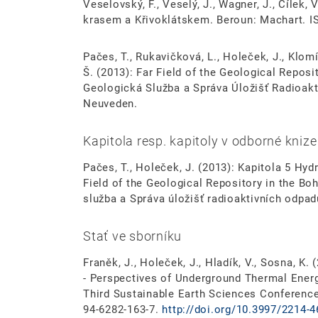
Veselovský, F., Veselý, J., Wagner, J., Cílek
krasem a Křivoklátskem. Beroun: Machart. I
Pačes, T., Rukavičková, L., Holeček, J., Klomí
Š. (2013): Far Field of the Geological Repos
Geologická Služba a Správa Úložišť Radioakt
Neuveden.
Kapitola resp. kapitoly v odborné knize
Pačes, T., Holeček, J. (2013): Kapitola 5 Hyd
Field of the Geological Repository in the B
služba a Správa úložišť radioaktivních odpa
Stať ve sborníku
Franěk, J., Holeček, J., Hladík, V., Sosna, K
- Perspectives of Underground Thermal Energ
Third Sustainable Earth Sciences Conferenc
94-6282-163-7.
http://doi.org/10.3997/2214-