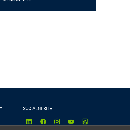
vana Janouchová
Y
SOCIÁLNÍ SÍTĚ