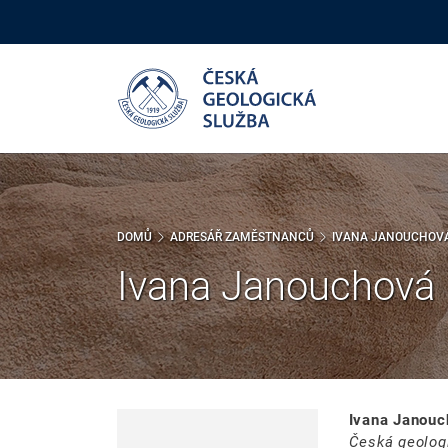
Přejít
k
hlavnímu
obsahu
DOMŮ
ADRESÁŘ ZAMĚSTNANCŮ
IVANA JANOUCHOV
Ivana Janouchová
Ivana Janouc
Česká geolog