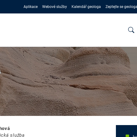
Aplikace
Webové služby
Kalendář geologa
Zeptejte se geolog
Á
hová
ická služba