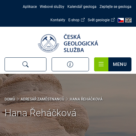
Přejít
Aplikace
Webové služby
Kalendář geologa
Zeptejte se geologa
k
hlavnímu
Kontakty
E-shop
Svět geologie
obsahu
MENU
DOMŮ
ADRESÁŘ ZAMĚSTNANCŮ
HANA ŘEHÁČKOVÁ
Hana Řeháčková