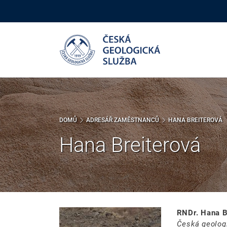
Přejít
k
hlavnímu
obsahu
DOMŮ
ADRESÁŘ ZAMĚSTNANCŮ
HANA BREITEROVÁ
Hana Breiterová
RNDr. Hana B
Česká geolog