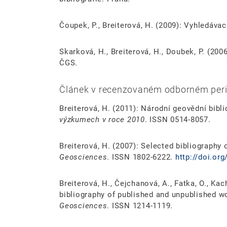
Čoupek, P., Breiterová, H. (2009): Vyhledáva
Skarková, H., Breiterová, H., Doubek, P. (200
ČGS.
Článek v recenzovaném odborném peri
Breiterová, H. (2011): Národní geovědní bibl
výzkumech v roce 2010
. ISSN 0514-8057.
Breiterová, H. (2007): Selected bibliography 
Geosciences
. ISSN 1802-6222.
http://doi.or
Breiterová, H., Čejchanová, A., Fatka, O., Kac
bibliography of published and unpublished w
Geosciences
. ISSN 1214-1119.