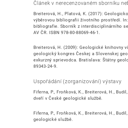
Článek v nerecenzovaném sborníku neb
Breiterová, H., Platová, K. (2017): Geologic
výběrovou bibliografii životního prostředí. 
bibliografie. Sborník z interdisciplinárního 
AV ČR. ISBN 978-80-88069-46-1.
Breiterová, H. (2009): Geologické knihovny v
geologický kongres Českej a Slovenskej geol
exkurzný sprievodca. Bratislava: Štátny geol
89343-24-9.
Uspořádání (zorganizování) výstavy
Fiferna, P., Froňková, K., Breiterová, H., Bud
dveří v České geologické službě.
Fiferna, P., Froňková, K., Breiterová, H., Budi
geologické službě.