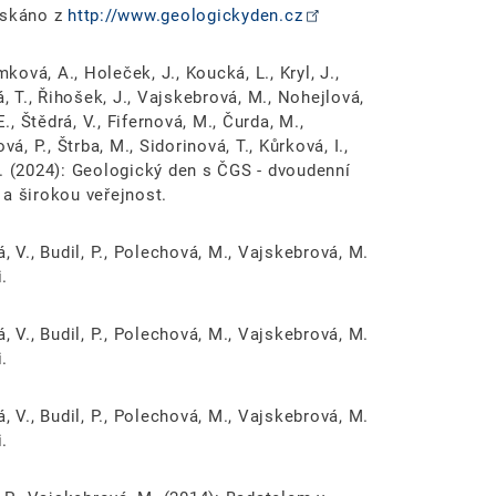
ískáno z
http://www.geologickyden.cz
ková, A., Holeček, J., Koucká, L., Kryl, J.,
, T., Řihošek, J., Vajskebrová, M., Nohejlová,
., Štědrá, V., Fifernová, M., Čurda, M.,
á, P., Štrba, M., Sidorinová, T., Kůrková, I.,
 Z. (2024): Geologický den s ČGS - dvoudenní
 a širokou veřejnost.
rá, V., Budil, P., Polechová, M., Vajskebrová, M.
.
rá, V., Budil, P., Polechová, M., Vajskebrová, M.
.
rá, V., Budil, P., Polechová, M., Vajskebrová, M.
.