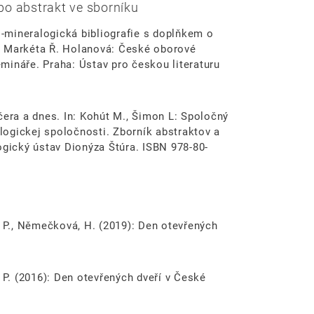
o abstrakt ve sborníku
ko-mineralogická bibliografie s doplňkem o
In: Markéta Ř. Holanová: České oborové
semináře. Praha: Ústav pro českou literaturu
čera a dnes. In: Kohút M., Šimon L: Spoločný
ogickej spoločnosti. Zborník abstraktov a
ogický ústav Dionýza Štúra. ISBN 978-80-
il, P., Němečková, H. (2019): Den otevřených
l, P. (2016): Den otevřených dveří v České