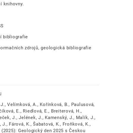
cí knihovny.
GS
 bibliografie
formačních zdrojů, geologická bibliografie
u
, J., Velímková, A., Kořínková, B., Paulusová,
číková, E., Riedlová, E., Breiterová, H.,
ček, J., Jelének, J., Kamenský, J., Malík, J.,
 J., Fárová, K., Šabatová, K., Froňková, K.,
 Z. (2025): Geologický den 2025 s Českou