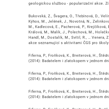
geologickou službou - popularizační akce. Z
Bukovská, Z., Švagera, O., Třebínová, D., Velím
Kýhos, M., Jelének, J., Novotná, N., Zelinková
M., Kadlecová, E., Pacherová, P., Krejčíková, E
Králová, M., Malík, J., Polechová, M., Holečkov
Handl, M., Dostalík, M., Svítil, R., … Venera,
akce seznamující s aktivitami ČGS pro školy
Fiferna, P., Froňková, K., Breiterová, H., Štěd
(2014): Badatelem i zlatokopem v jednom dni
Fiferna, P., Froňková, K., Breiterová, H., Štěd
(2014): Badatelem i zlatokopem v jednom dni
Fiferna, P., Froňková, K., Breiterová, H., Štěd
(2014): Badatelem i zlatokopem v jednom dni