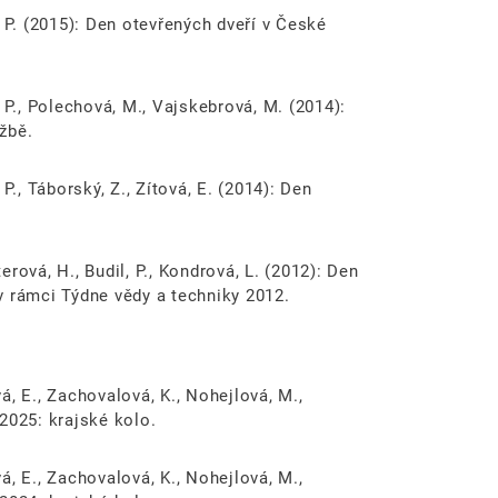
l, P. (2015): Den otevřených dveří v České
l, P., Polechová, M., Vajskebrová, M. (2014):
žbě.
, P., Táborský, Z., Zítová, E. (2014): Den
terová, H., Budil, P., Kondrová, L. (2012): Den
v rámci Týdne vědy a techniky 2012.
vá, E., Zachovalová, K., Nohejlová, M.,
2025: krajské kolo.
vá, E., Zachovalová, K., Nohejlová, M.,