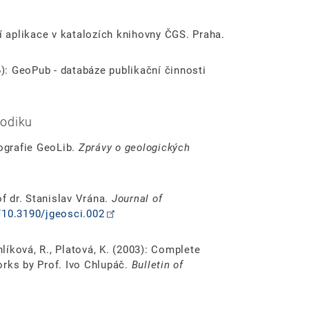
cí aplikace v katalozích knihovny ČGS. Praha.
6): GeoPub - databáze publikační činnosti
odiku
iografie GeoLib.
Zprávy o geologických
of dr. Stanislav Vrána.
Journal of
g/10.3190/jgeosci.002
hlíková, R., Platová, K. (2003): Complete
orks by Prof. Ivo Chlupáč.
Bulletin of