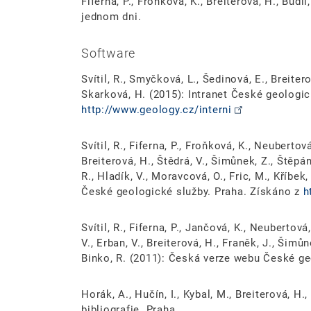
Fiferna, P., Froňková, K., Breiterová, H., Budi
jednom dni.
Software
Svítil, R., Smyčková, L., Šedinová, E., Breitero
Skarková, H. (2015): Intranet České geologic
http://www.geology.cz/interni
Svítil, R., Fiferna, P., Froňková, K., Neubertov
Breiterová, H., Štědrá, V., Šimůnek, Z., Štěpá
R., Hladík, V., Moravcová, O., Fric, M., Kříbek
České geologické služby. Praha. Získáno z
h
Svítil, R., Fiferna, P., Jančová, K., Neubertov
V., Erban, V., Breiterová, H., Franěk, J., Šimůn
Binko, R. (2011): Česká verze webu České ge
Horák, A., Hučín, I., Kybal, M., Breiterová, H
bibliografie. Praha.