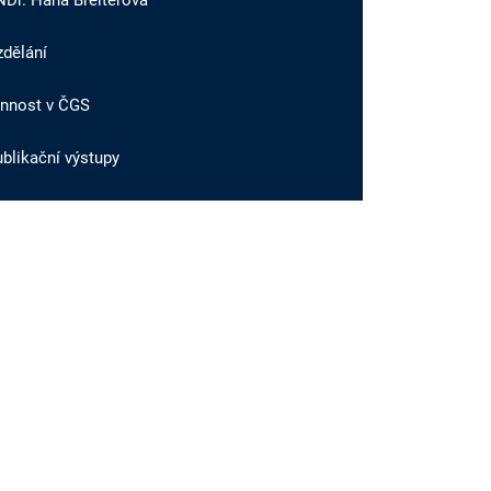
NDr. Hana Breiterová
zdělání
innost v ČGS
blikační výstupy