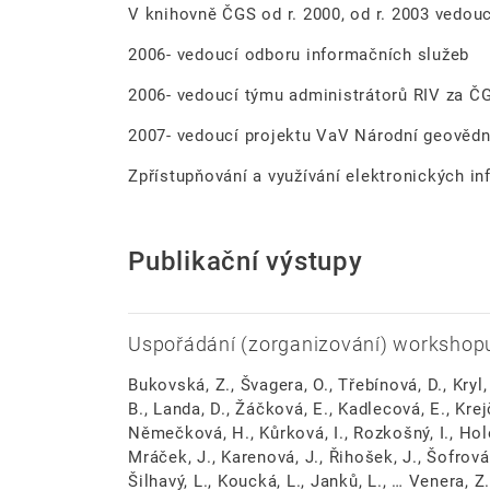
V knihovně ČGS od r. 2000, od r. 2003 vedou
2006- vedoucí odboru informačních služeb
2006- vedoucí týmu administrátorů RIV za Č
2007- vedoucí projektu VaV Národní geovědní
Zpřístupňování a využívání elektronických in
Publikační výstupy
Uspořádání (zorganizování) workshop
Bukovská, Z., Švagera, O., Třebínová, D., Kryl
B., Landa, D., Žáčková, E., Kadlecová, E., Krej
Němečková, H., Kůrková, I., Rozkošný, I., Hole
Mráček, J., Karenová, J., Řihošek, J., Šofrová,
Šilhavý, L., Koucká, L., Janků, L., … Venera,