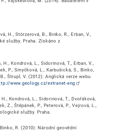
l, P., Vajskebrová, M. (2014): Badatelem v
vá, H., Störzerová, B., Binko, R., Erban, V.,
ké služby. Praha. Získáno z
á, H., Kondrová, L., Sidorinová, T., Erban, V.,
nek, P., Smyčková, L., Karbušická, S., Binko,
, B., Štrupl, V. (2012): Anglická verze webu
ttp://www.geology.cz/extranet-eng
á, H., Kondrová, L., Sidorinová, T., Dvořáková,
ek, Z., Štěpánek, P., Peterová, P., Vejrová, L.,
ologické služby. Praha.
., Binko, R. (2010): Národní geovědní