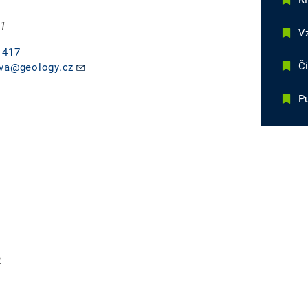
R
 1
V
 417
Č
ova@geology.cz
Pu
R