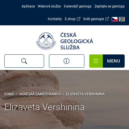
Přejít
Aplikace
Webové služby
Kalendář geologa
Zeptejte se geologa
k
hlavnímu
Kontakty
E-shop
Svět geologie
obsahu
MENU
DOMŮ
ADRESÁŘ ZAMĚSTNANCŮ
ELIZAVETA VERSHININA
Elizaveta Vershinina