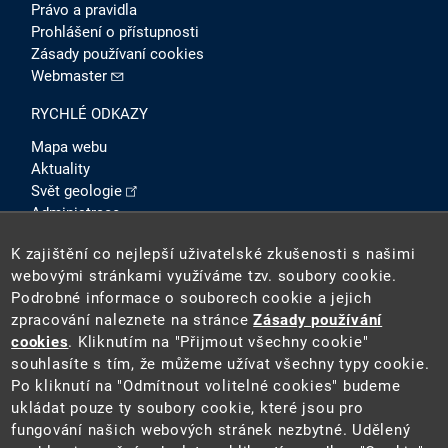
Právo a pravidla
Prohlášení o přístupnosti
Zásady používaní cookies
Webmaster
RYCHLÉ ODKAZY
Mapa webu
Aktuality
Svět geologie
Administrace
Intranet
K zajištění co nejlepší uživatelské zkušenosti s našimi
SOCIÁLNÍ SÍTĚ
webovými stránkami využíváme tzv. soubory cookie.
Podrobné informace o souborech cookie a jejich
zpracování naleznete na stránce
Zásady používání
cookies
. Kliknutím na "Přijmout všechny cookie"
souhlasíte s tím, že můžeme užívat všechny typy cookie.
Po kliknutí na "Odmítnout volitelné cookies" budeme
ukládat pouze ty soubory cookie, které jsou pro
fungování našich webových stránek nezbytné. Udělený
2026 ©
Česká geologická služba
(ČGS). ČGS je státní