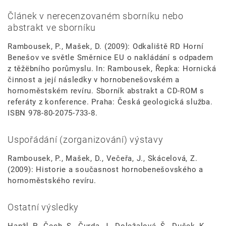
Článek v nerecenzovaném sborníku nebo
abstrakt ve sborníku
Rambousek, P., Mašek, D. (2009): Odkaliště RD Horní
Benešov ve světle Směrnice EU o nakládání s odpadem
z těžëbního porůmyslu. In: Rambousek, Řepka: Hornická
činnost a její následky v hornobenešovském a
hornoměstském revíru. Sborník abstrakt a CD-ROM s
referáty z konference. Praha: Česká geologická služba.
ISBN 978-80-2075-733-8.
Uspořádání (zorganizování) výstavy
Rambousek, P., Mašek, D., Večeřa, J., Skácelová, Z.
(2009): Historie a současnost hornobenešovského a
hornoměstského revíru.
Ostatní výsledky
Hanžl, P., Čech, S., Čurda, J., Doležalová, Š., Dušek, K.,