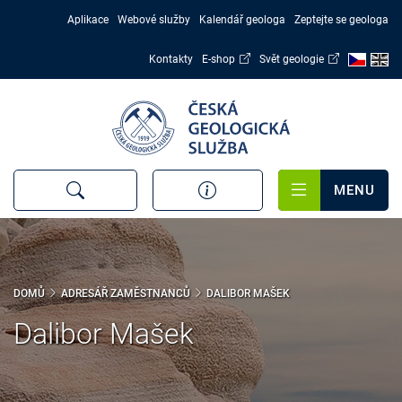
Přejít
Aplikace
Webové služby
Kalendář geologa
Zeptejte se geologa
k
hlavnímu
Kontakty
E-shop
Svět geologie
obsahu
MENU
DOMŮ
ADRESÁŘ ZAMĚSTNANCŮ
DALIBOR MAŠEK
Dalibor Mašek