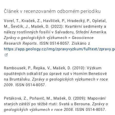
Článek v recenzovaném odborném periodiku
Vorel, T., Kvaček, Z., Havlíček, P., Hradecký, P., Opletal,
M., Ševčík, J., Mašek, D. (2022): Kvartérní sedimenty a
nálezy rostlinných fosilií v Salvadoru, Střední Amerika.
Zprávy o geologických výzkumech = Geoscience
Research Reports
. ISSN 0514-8057. Získáno z
https://app.geology.cz/img/zpravyvyzkum/fulltext/zpravy.g
Rambousek, P., Řepka, V., Mašek, D. (2010): Výzkum
opuštěných odkališť po úpravě rud v Horním Benešově
na Bruntálsku.
Zprávy o geologických výzkumech v roce
2009
. ISSN 0514-8057.
Petáková, Z., Poňavič, M., Mašek, D. (2009): Mapování
starých zátěží po těžbě rtuti: Svatá u Berouna.
Zprávy o
geologických výzkumech v roce 2008
. ISSN 0514-8057.