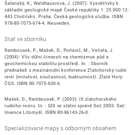
Šalanský, K., Waldhausrová, J. (2007): Vysvětlivky k
základní geologické mapě České republiky 1: 25 000 12-
443 Chotilsko. Praha: Česká geologická služba. ISBN
978-80-7075-674-4. Neuveden.
Stať ve sborníku
Rambousek, P., Mašek, D., Poňavič, M., Večeřa, J.
(2004): Vliv důlní činnosti na chemismus půd a
geochemickou stabilitu prostředí. In: : Sborník
přednášek z mezinárodní konference Zlatohorský rudní
revír (minulost, současnost, budoucnost). Zlaté Hory:
ČGS. ISBN 80-7075-630-6.
Mašek, D., Rambousek, P. (2003): IS zlatohorského
rudního revíru. In: : GIS ve státní správě Seč 2003. Seč:
Invence Litomyšl. ISBN 80-86143-26-0.
Specializované mapy s odborným obsahem