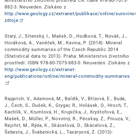
Ministerstvo životního prostředí ČR. ISBN 978-80-7075-
882-3. Neuveden. Získáno z
http://www.geology.cz/extranet/publikace/online/surovino
zdroje
Starý, J., Sitenský, I., Mašek, D., Hodková, T., Novák, J.,
Horáková, A., Vaněček, M., Kavina, P. (2014): Mineral
commodity summaries of the Czech Republic 2014
(Statistical data to 2013). Praha: Ministerstvo životního
prostředí. ISBN 978-80-7075-883-0. Neuveden. Získáno z
http://www.geology.cz/extranet-
eng/publications/online/mineral-commodity-summaries
Rapprich, V., Adamová, M., Baldík, V., Břízová, E., Buda,
J., Čech, S., Dušek, K., Grygar, R., Holásek, O., Hroch, T.,
Kachlík, V., Krumlová, H., Krupička, J., Kryštofová, E.,
Mašek, D., Müller, P., Novotný, R., Pécskay, Z., Prouza, V.,
Rejchrt, M., Rýda, K., Skácelová, D., Skácelová, Z.,
Šebesta, J., Švábenická, L., Tasáryová, Z. (2013):