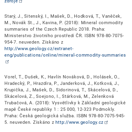
zdroje
Starý, J., Sitenský, I., Mašek, D., Hodková, T., Vaněček,
M., Novák St., J., Kavina, P. (2018): Mineral commodity
summaries of the Czech Republic 2018. Praha:
Ministerstvo životního prostředí ČR. ISBN 978-80-7075-
954-7. neuveden. Získáno z
http://www.geology.cz/extranet-
eng/publications/online/mineral-commodity-summaries
Vorel, T., Dušek, K., Havlín Nováková, D., Holásek, O.,
Hradecký, P., Hrazdíra, P., Janderková, J., Kotková, J.,
Krupička, J., Mašek, D., Sidorinová, T., Skácelová, D.,
Skácelová, Z., Soejono, I., Stárková, M., Zelenková
Trubačová, A. (2018): Vysvětlivky k Základní geologické
mapě České republiky 1 : 25 000, 12-323 Podmokly.
Praha: Česká geologická služba. ISBN 978-80-7075-945-
5. neuveden. Získáno z
http://www.geology.cz