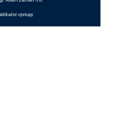
gr. Adam ZachařPh.D.
blikační výstupy