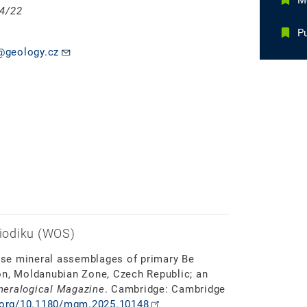
M
04/22
Pu
@geology.cz
iodiku (WOS)
erse mineral assemblages of primary Be
on, Moldanubian Zone, Czech Republic; an
neralogical Magazine
. Cambridge: Cambridge
i.org/10.1180/mgm.2025.10148