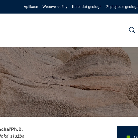
Aplikace
Webové služby
Kalendář geologa
Zeptejte se geolog
chařPh.D.
ická služba