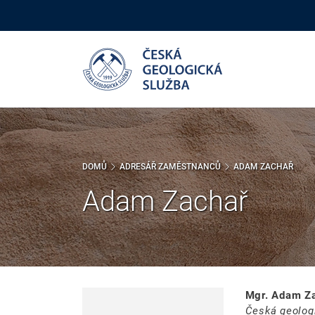
Přejít
k
hlavnímu
obsahu
DOMŮ
ADRESÁŘ ZAMĚSTNANCŮ
ADAM ZACHAŘ
Adam Zachař
Mgr. Adam Za
Česká geolog