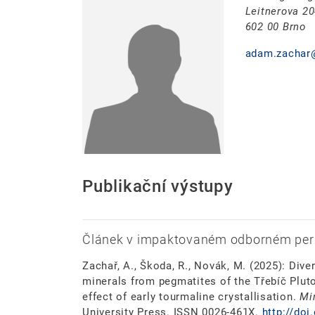
Leitnerova 2
602 00 Brno
adam.zachar
Publikační výstupy
Článek v impaktovaném odborném per
Zachař, A., Škoda, R., Novák, M. (2025): Div
minerals from pegmatites of the Třebíč Plut
effect of early tourmaline crystallisation.
Mi
University Press. ISSN 0026-461X.
http://do