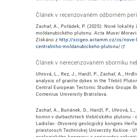
Článek v recenzovaném odborném peri
Zachař, A., Pořádek, P. (2025): Nové lokality
moldanubického plutonu.
Acta Musei Moravi
Získáno z
http://scigeo.actamm.cz/cs/nove-lo
centralniho-moldanubickeho-plutonu/
Článek v nerecenzovaném sborníku neb
Uhrová, L., Rez, J., Hanžl, P., Zachař, A., Hr
analysis of granite dykes in the Třebíč Plut
Central European Tectonic Studies Groups Bo
Comenius University Bratislava.
Zachař, A., Buriánek, D., Hanžl, P., Uhrová, L.
hornin v durbachitech třebíčského plutonu - d
Ladislav: Otvorený geologický kongres Herľan
priestoroch Technickej Univerzity Košice - 