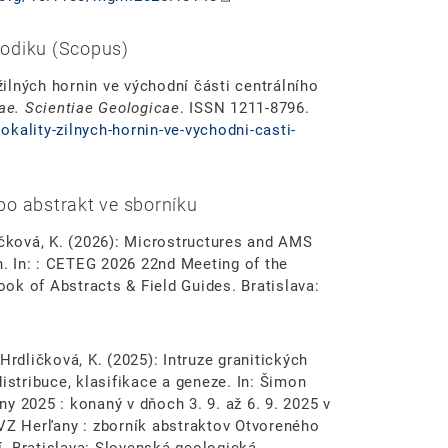
odiku (Scopus)
 žilných hornin ve východní části centrálního
ae. Scientiae Geologicae
. ISSN 1211-8796.
kality-zilnych-hornin-ve-vychodni-casti-
o abstrakt ve sborníku
dličková, K. (2026): Microstructures and AMS
on. In: : CETEG 2026 22nd Meeting of the
ok of Abstracts & Field Guides. Bratislava:
, Hrdličková, K. (2025): Intruze granitických
istribuce, klasifikace a geneze. In: Šimon
y 2025 : konaný v dňoch 3. 9. až 6. 9. 2025 v
UVZ Herľany : zborník abstraktov Otvoreného