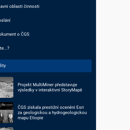
avní oblasti činnosti
oslání
okument o ČGS
te...?
lity
Projekt MultiMiner představuje
výsledky v interaktivní StoryMapě
ČGS získala prestižní ocenění Esri
za geologickou a hydrogeologickou
mapu Etiopie