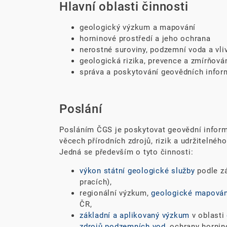
Hlavní oblasti činnosti
geologický výzkum a mapování
horninové prostředí a jeho ochrana
nerostné suroviny, podzemní voda a vliv
geologická rizika, prevence a zmírňová
správa a poskytování geovědních infor
Poslání
Posláním ČGS je poskytovat geovědní infor
věcech přírodních zdrojů, rizik a udržitelného
Jedná se především o tyto činnosti:
výkon státní geologické služby
podle z
pracích),
regionální výzkum,
geologické mapován
ČR,
základní a aplikovaný výzkum
v oblasti
zdrojů podzemních vod
, ochrany hornin