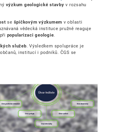
vný
výzkum geologické stavby
v rozsahu
nost
se
špičkovým výzkumem
v oblasti
 uznávaná vědecká instituce pružně reaguje
 při
popularizaci geologie
.
ckých služeb
. Výsledkem spolupráce je
bčanů, institucí i podniků. ČGS se