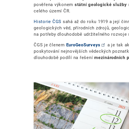
pověřena výkonem
státní geologické služby
celého území ČR.
Historie ČGS
sahá až do roku 1919 a její či
geologických věd, přírodních zdrojů, geologi
na potřeby dlouhodobě udržitelného rozvoje
ČGS je členem
EuroGeoSurveys
a je tak a
poskytování nejnovějších vědeckých poznatků
dlouhodobě podílí na řešení
mezinárodních p