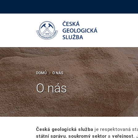
Přejít
k
hlavnímu
obsahu
DOMŮ
O NÁS
O nás
Česká geologická služba
je respektovaná stá
státní správu
,
soukromý sektor
a
veřejnost
.