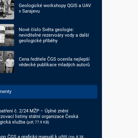
Geologické workshopy QGIS a UAV
v Sarajevu
Nové číslo Světa geologie:
neviditelné rezervoáry vody a další
geologické příběhy
Cena ředitele ČGS ocenila nejlepší
vědecké publikace mladých autorů
menty
atření č. 2/24 MŽP – Úplné znění
izovací listiny státní organizace Česká
gická služba
(pdf, 77.9 KB)
go ČGS a grafický manuál k užití
(zip, 8.38