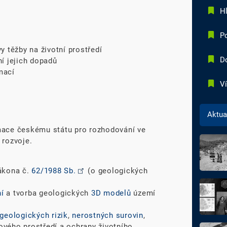
Hl
P
y těžby na životní prostředí
D
ní jejich dopadů
mací
Ví
Aktua
mace českému státu pro rozhodování ve
 rozvoje.
ákona č.
62/1988 Sb.
(o geologických
í
a tvorba geologických
3D modelů
území
geologických rizik
,
nerostných surovin
,
ového prostředí a ochrany životního