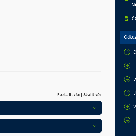
MB
ČG
Odka
O
H
V
J
Rozbalit vše
|
Sbalit vše
V
I