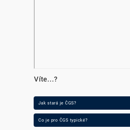
Víte...?
Jak stará je ČGS?
Co je pro ČGS typické?