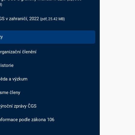
)
S v zahraničí, 2022
(pdf, 25.42 MB)
zy
rganizační členění
istorie
ěda a výzkum
sme členy
ýroční zprávy ČGS
nformace podle zákona 106