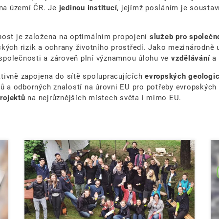
na území ČR. Je
jedinou institucí
, jejímž posláním je sousta
nnost je založena na optimálním propojení
služeb pro společ
ckých rizik a ochrany životního prostředí. Jako mezinárodně
 společnosti a zároveň plní významnou úlohu ve
vzdělávání
a
ktivně zapojena do sítě spolupracujících
evropských geologi
 a odborných znalostí na úrovni EU pro potřeby evropských o
rojektů
na nejrůznějších místech světa i mimo EU.