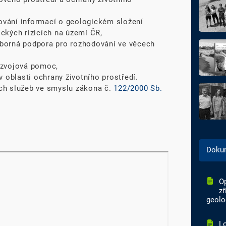
ování informací o geologickém složení
ckých rizicích na území ČR,
borná podpora pro rozhodování ve věcech
ozvojová pomoc,
v oblasti ochrany životního prostředí.
ch služeb ve smyslu zákona č.
122/2000 Sb.
Doku
Op
zř
geolo
Lo