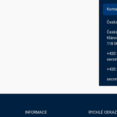
Konta
Česká
Česká
Kláro
118 0
+420 2
secret
+420 
secre
INFORMACE
RYCHLÉ ODKAZ