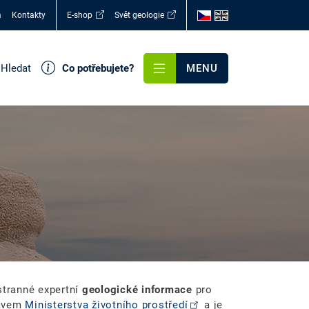
a
Kontakty
E-shop
Svět geologie
Hledat
Co potřebujete?
MENU
stranné expertní
geologické informace
pro
tavem
Ministerstva životního prostředí
a je