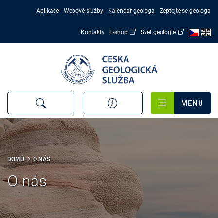
Přejít
Aplikace
Webové služby
Kalendář geologa
Zeptejte se geologa
k
hlavnímu
Kontakty
E-shop
Svět geologie
obsahu
MENU
DOMŮ
O NÁS
O nás