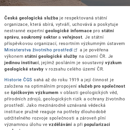
Česká geologická služba
je respektovaná státní
organizace, která sbírá, vytváří, uchovává a poskytuje
nestranné expertní
geologické informace
pro
státní
správu
,
soukromý sektor
a
veřejnost
. Je státní
příspěvkovou organizací, resortním výzkumným ústavem
Ministerstva životního prostředí
a je pověřena
výkonem
státní geologické služby
na území ČR. Je
jedinou institucí
, jejímž posláním je soustavný
výzkum
geologické stavby
v rozsahu celého území ČR.
Historie ČGS
sahá až do roku 1919 a její činnost je
založena na optimálním propojení
služeb pro společnost
se
špičkovým výzkumem
v oblasti geologických věd,
přírodních zdrojů, geologických rizik a ochrany životního
prostředí. Jako mezinárodně uznávaná vědecká
instituce pružně reaguje na potřeby dlouhodobě
udržitelného rozvoje společnosti a zároveň plní
významnou úlohu ve
vzdělávání
a při
popularizaci