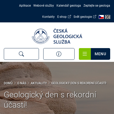
Přejít
Aplikace
Webové služby
Kalendář geologa
Zeptejte se geologa
k
hlavnímu
Kontakty
E-shop
Svět geologie
obsahu
MENU
DOMŮ
O NÁS
AKTUALITY
GEOLOGICKÝ DEN S REKORDNÍ ÚČASTÍ!
Geologický den s rekordní
účastí!