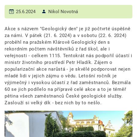
25.6.2024
Nikol Novotná
Akce s názvem "Geologický den" je již počtvrté úspěšně
za námi. V pátek (21. 6. 2024) a v sobotu (22. 6. 2024)
proběhl na pražském Klárově Geologický den s
rekordním počtem návštěvníků z řad škol, ale i
veřejnosti - celkem 1115. Tentokrát nás podpořil účastí i
ministr životního prostředí Petr Hladík. Zájem o
popularizační akce narůstá - je skvělé podporovat nejen
mladé lidi v jejich zájmu o vědu. Letošní ročník je
výjimečný i vysokou účastí z řad zaměstnanců. Bezmála
60 se jich podílelo na přípravě celé akce a to je téměř
pětina všech zaměstnanců České geologické služby.
Zaslouží si velký dík - bez nich by to nešlo.