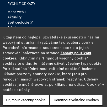
RYCHLÉ ODKAZY
Mapa webu
Aktuality
Svět geologie
Administrace
Intranet
K zajištění co nejlepší uživatelské zkušenosti s našimi
SOCIÁLNÍ SÍTĚ
webovými stránkami využíváme tzv. soubory cookie.
Podrobné informace o souborech cookie a jejich
zpracování naleznete na stránce
Zásady používání
cookies
. Kliknutím na "Přijmout všechny cookie"
souhlasíte s tím, že můžeme užívat všechny typy cookie.
Po kliknutí na "Odmítnout volitelné cookies" budeme
ukládat pouze ty soubory cookie, které jsou pro
fungování našich webových stránek nezbytné. Udělený
2026 ©
Česká geologická služba
(ČGS). ČGS je státní
souhlas je možné odvolat po kliknutí na odkaz "Cookie" v
příspěvkovou organizací pověřenou výkonem státní
patičce stránky.
geologické služby na území ČR.
Přijmout všechny cookie
Odmítnout volitelné cookies
Cookie