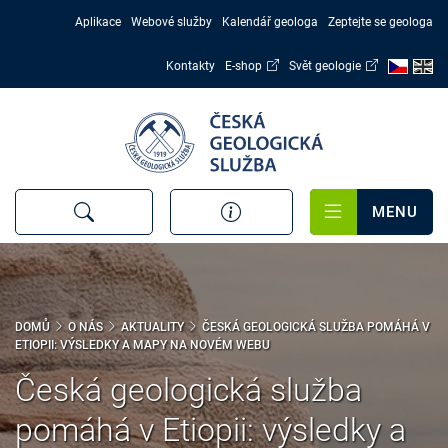
Přejít
Aplikace
Webové služby
Kalendář geologa
Zeptejte se geologa
k
hlavnímu
Kontakty
E-shop
Svět geologie
obsahu
MENU
DOMŮ
O NÁS
AKTUALITY
ČESKÁ GEOLOGICKÁ SLUŽBA POMÁHÁ V
ETIOPII: VÝSLEDKY A MAPY NA NOVÉM WEBU
Česká geologická služba
pomáhá v Etiopii: výsledky a