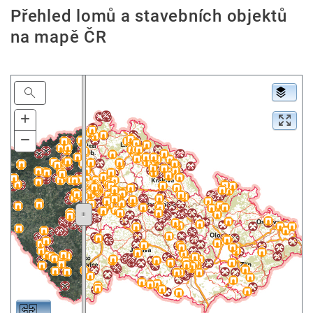
Přehled lomů a stavebních objektů
na mapě ČR
All
Search
+
Zoom
In
−
Zoom
Out