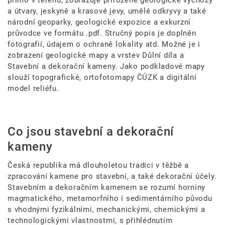
přímo v terénu, zobrazuje přirozené geologické výchozy
a útvary, jeskyně a krasové jevy, umělé odkryvy a také
národní geoparky, geologické expozice a exkurzní
průvodce ve formátu .pdf. Stručný popis je doplněn
fotografií, údajem o ochraně lokality atd. Možné je i
zobrazení geologické mapy a vrstev Důlní díla a
Stavební a dekorační kameny. Jako podkladové mapy
slouží topografické, ortofotomapy ČÚZK a digitální
model reliéfu.
Co jsou stavební a dekorační
kameny
Česká republika má dlouholetou tradici v těžbě a
zpracování kamene pro stavební, a také dekorační účely.
Stavebním a dekoračním kamenem se rozumí horniny
magmatického, metamorfního i sedimentárního původu
s vhodnými fyzikálními, mechanickými, chemickými a
technologickými vlastnostmi, s přihlédnutím