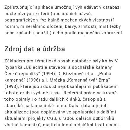
Zpřístupňující aplikace umožňují vyhledávat v databázi
podle různých kritérií (obchodních názvů,
petrografických, fyzikálně-mechanických vlastností
hornin, minerálního složení, barvy, zrnitosti, míst těžby
nebo způsobu použití) nebo podle mapového zobrazení.
Zdroj dat a údržba
Základem pro tématický obsah databáze byly knihy V.
Rybaříka „Ušlechtilé stavební a sochařské kameny
České republiky“ (1994), D. Březinové et al. „Praha
kamenná“ (1996) a I. Mrázka „Kamenná tvář Brna“
(1993), které jsou dosud nejobsáhlejšími publikacemi
tohoto druhu vydané u nás. Rešeršní práce se kromě
toho opíraly i o řadu dalších článků, časopisů a
sborníků na kamenické téma. Další data a jejich
aktualizace jsou doplňovány ve spolupráci s dalšími
aktuálními projekty ČGS, s řadou dalších odborníků
včetně kameníků, majitelů lomů a dalšími institucemi.