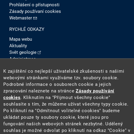
Prohlášení o přístupnosti
Zásady používaní cookies
Webmaster
RYCHLÉ ODKAZY
Mapa webu
Aktuality
Svět geologie
Administrace
Intranet
K zajištění co nejlepší uživatelské zkušenosti s našimi
SOCIÁLNÍ SÍTĚ
webovými stránkami využíváme tzv. soubory cookie.
Podrobné informace o souborech cookie a jejich
zpracování naleznete na stránce
Zásady používání
cookies
. Kliknutím na "Přijmout všechny cookie"
souhlasíte s tím, že můžeme užívat všechny typy cookie.
Po kliknutí na "Odmítnout volitelné cookies" budeme
ukládat pouze ty soubory cookie, které jsou pro
fungování našich webových stránek nezbytné. Udělený
2026 ©
Česká geologická služba
(ČGS). ČGS je státní
souhlas je možné odvolat po kliknutí na odkaz "Cookie" v
příspěvkovou organizací pověřenou výkonem státní