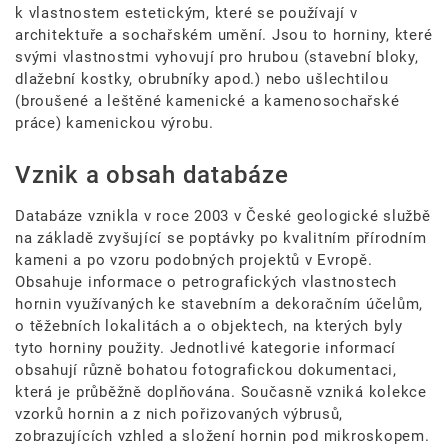
k vlastnostem estetickým, které se používají v
architektuře a sochařském umění. Jsou to horniny, které
svými vlastnostmi vyhovují pro hrubou (stavební bloky,
dlažební kostky, obrubníky apod.) nebo ušlechtilou
(broušené a leštěné kamenické a kamenosochařské
práce) kamenickou výrobu.
Vznik a obsah databáze
Databáze vznikla v roce 2003 v České geologické službě
na základě zvyšující se poptávky po kvalitním přírodním
kameni a po vzoru podobných projektů v Evropě.
Obsahuje informace o petrografických vlastnostech
hornin využívaných ke stavebním a dekoračním účelům,
o těžebních lokalitách a o objektech, na kterých byly
tyto horniny použity. Jednotlivé kategorie informací
obsahují různě bohatou fotografickou dokumentaci,
která je průběžně doplňována. Současně vzniká kolekce
vzorků hornin a z nich pořizovaných výbrusů,
zobrazujících vzhled a složení hornin pod mikroskopem.