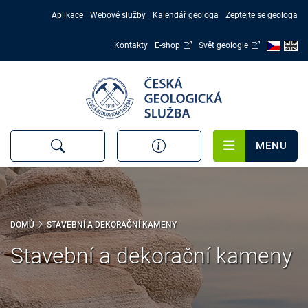
Přejít
Aplikace
Webové služby
Kalendář geologa
Zeptejte se geologa
k
hlavnímu
Kontakty
E-shop
Svět geologie
obsahu
MENU
DOMŮ
STAVEBNÍ A DEKORAČNÍ KAMENY
Stavební a dekorační kameny