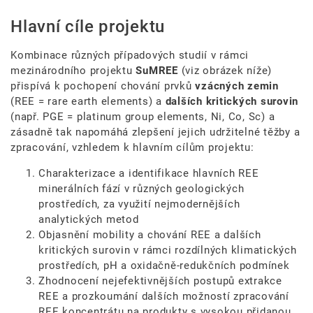
Hlavní cíle projektu
Kombinace různých případových studií v rámci
mezinárodního projektu
SuMREE
(viz obrázek níže)
přispívá k pochopení chování prvků
vzácných zemin
(REE = rare earth elements) a
dalších kritických surovin
(např. PGE = platinum group elements, Ni, Co, Sc) a
zásadně tak napomáhá zlepšení jejich udržitelné těžby a
zpracování, vzhledem k hlavním cílům projektu:
Charakterizace a identifikace hlavních REE
minerálních fází v různých geologických
prostředích, za využití nejmodernějších
analytických metod
Objasnění mobility a chování REE a dalších
kritických surovin v rámci rozdílných klimatických
prostředích, pH a oxidačně-redukčních podmínek
Zhodnocení nejefektivnějších postupů extrakce
REE a prozkoumání dalších možností zpracování
REE koncentrátu na produkty s vysokou přidanou