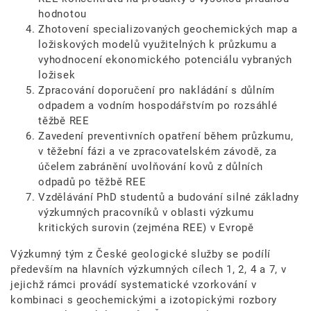
hodnotou
Zhotovení specializovaných geochemických map a
ložiskových modelů využitelných k průzkumu a
vyhodnocení ekonomického potenciálu vybraných
ložisek
Zpracování doporučení pro nakládání s důlním
odpadem a vodním hospodářstvím po rozsáhlé
těžbě REE
Zavedení preventivních opatření během průzkumu,
v těžební fázi a ve zpracovatelském závodě, za
účelem zabránění uvolňování kovů z důlních
odpadů po těžbě REE
Vzdělávání PhD studentů a budování silné základny
výzkumných pracovníků v oblasti výzkumu
kritických surovin (zejména REE) v Evropě
Výzkumný tým z České geologické služby se podílí
především na hlavních výzkumných cílech 1, 2, 4 a 7, v
jejichž rámci provádí systematické vzorkování v
kombinaci s geochemickými a izotopickými rozbory