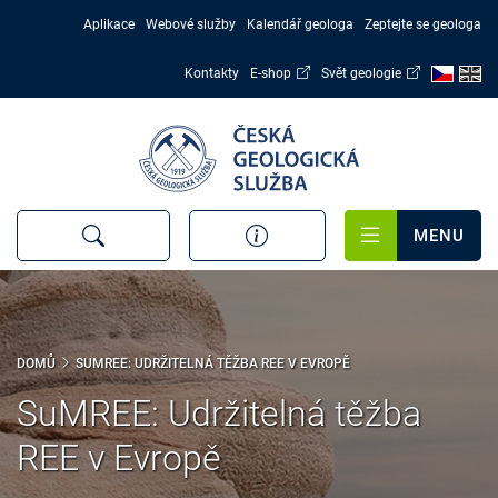
Přejít
Aplikace
Webové služby
Kalendář geologa
Zeptejte se geologa
k
hlavnímu
Kontakty
E-shop
Svět geologie
obsahu
MENU
DOMŮ
SUMREE: UDRŽITELNÁ TĚŽBA REE V EVROPĚ
SuMREE: Udržitelná těžba
REE v Evropě