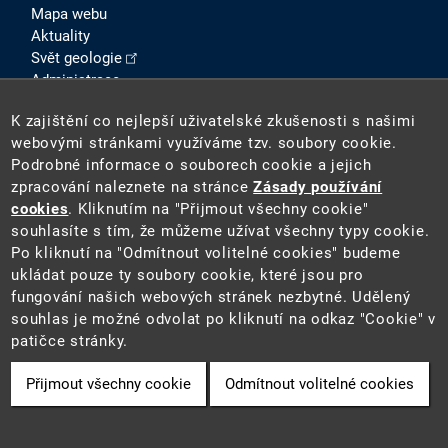
Mapa webu
Aktuality
Svět geologie
Administrace
Intranet
K zajištění co nejlepší uživatelské zkušenosti s našimi
SOCIÁLNÍ SÍTĚ
webovými stránkami využíváme tzv. soubory cookie.
Podrobné informace o souborech cookie a jejich
zpracování naleznete na stránce
Zásady používání
cookies
. Kliknutím na "Přijmout všechny cookie"
souhlasíte s tím, že můžeme užívat všechny typy cookie.
Po kliknutí na "Odmítnout volitelné cookies" budeme
ukládat pouze ty soubory cookie, které jsou pro
fungování našich webových stránek nezbytné. Udělený
2026 ©
Česká geologická služba
(ČGS). ČGS je státní
souhlas je možné odvolat po kliknutí na odkaz "Cookie" v
příspěvkovou organizací pověřenou výkonem státní
patičce stránky.
geologické služby na území ČR.
Přijmout všechny cookie
Odmítnout volitelné cookies
Cookie