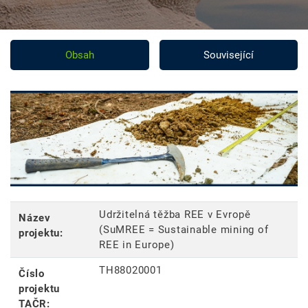
Obsah
Související
Udržitelná těžba REE v Evropě
Název
(SuMREE = Sustainable mining of
projektu:
REE in Europe)
TH88020001
Číslo
projektu
TAČR: