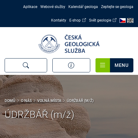
Přejít
Aplikace
Webové služby
Kalendář geologa
Zeptejte se geologa
k
hlavnímu
Kontakty
E-shop
Svět geologie
obsahu
MENU
DOMŮ
O NÁS
VOLNÁ MÍSTA
ÚDRŽBÁŘ (M/Ž)
ÚDRŽBÁŘ (m/ž)